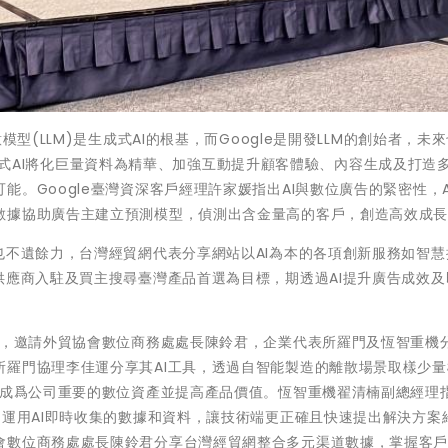
型(LLM)是生成式AI的根基，而Google是開發LLM的創始者，未
新。生成式AI將化巨量資料為精華、加強互動提升顧客體驗、內容生成及打造
。Google臺灣資深客戶經理許家媛指出AI與數位廣告的緊密性，A
數據協助廣告主建立預測模型，偵測出含金量高的客戶，創造高效成
也不遺餘力，台灣經貿網代表分享網站以AI為本的各項創新服務如智慧
供應商入駐及買主搜尋臺灣產品首選為目標，期透過AI提升廣告成效及
人，邀請外貿協會數位商務處處長陳鈴君，企業代表所羅門及恆智重機分
所羅門協理李佳運分享其AI工具，透過自智能製造的離散場景取樣少量
，成爲公司重要的數位資產並提高產品價值。恆智重機翟清楠副總經理指
，運用AI即時收集的數據和資料，讓技術端更正確且快速提出解決方案
會數位商務處處長陳鈴君分享台灣經貿網整合多元渠道數據，掌握客