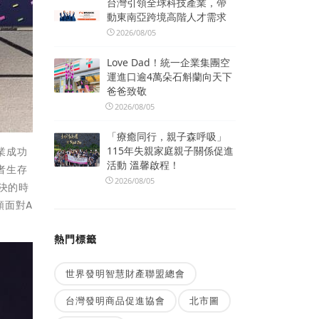
台灣引領全球科技產業，帶
動東南亞跨境高階人才需求
2026/08/05
Love Dad！統一企業集團空
運進口逾4萬朵石斛蘭向天下
爸爸致敬
2026/08/05
「療癒同行，親子森呼吸」
115年失親家庭親子關係促進
業成功
活動 溫馨啟程！
者生存
2026/08/05
先決的時
類面對A
熱門標籤
世界發明智慧財產聯盟總會
台灣發明商品促進協會
北市圖