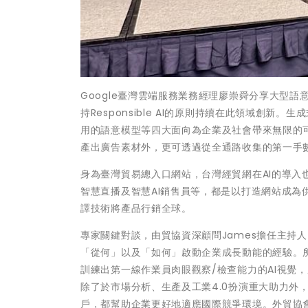
Google臺灣雲端服務業務經理廖崇舜分享大型語意模
持Responsible AI的原則持續在此領域創
用的語意模型等四大面向為企業及社會帶來無限的可能
產出廣告素材外，更可透過從全通路收集的第一手
身為臺灣貿易總入口網站，台灣經貿網在AI的導入
智慧直播及智慧AI銷售員等，都是以打造網站成為
譯技術將產品行銷全球。
專家關鍵對談，由貿協資深顧問James擔任主持
「從何」以及「如何」啟動企業成長動能的經驗。
訓練出第一線作業員肉眼觀察/檢查能力的AI視覺
除了於市場分析、生產及工業4.0扮演重大助力外
戶，都幫助企業更好地適應國際競爭環境。外貿協