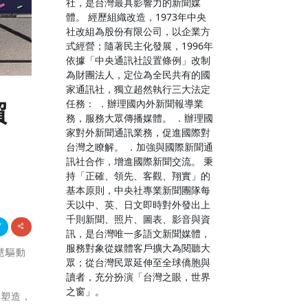
社，是台灣最具影響力的新聞媒
體。 經歷組織改造，1973年中央
社改組為股份有限公司，以企業方
式經營；隨著民主化發展，1996年
依據「中央通訊社設置條例」改制
為財團法人，定位為全民共有的國
家通訊社，獨立超然執行三大法定
任務： ．辦理國內外新聞報導業
貿
務，服務大眾傳播媒體。 ．辦理國
家對外新聞通訊業務，促進國際對
台灣之瞭解。 ．加強與國際新聞通
訊社合作，增進國際新聞交流。 秉
持「正確、領先、客觀、翔實」的
基本原則，中央社專業新聞團隊每
天以中、英、日文即時對外發出上
千則新聞、照片、圖表、影音與資
訊，是台灣唯一多語文新聞媒體，
服務對象從媒體客戶擴大為閱聽大
智慧驅動
眾；從台灣民眾延伸至全球僑胞與
讀者，充分扮演「台灣之眼，世界
之窗」。
與塑造，