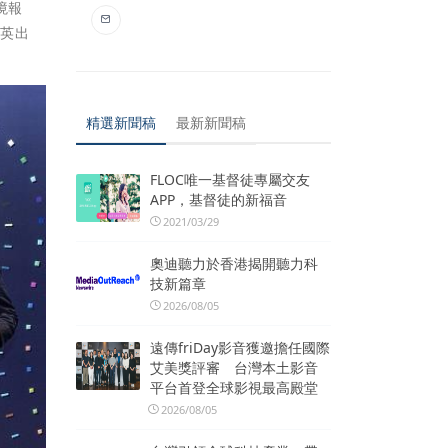
境報
菁英出
精選新聞稿
最新新聞稿
FLOC唯一基督徒專屬交友
APP，基督徒的新福音
2021/03/29
奧迪聽力於香港揭開聽力科
技新篇章
2026/08/05
遠傳friDay影音獲邀擔任國際
艾美獎評審 台灣本土影音
平台首登全球影視最高殿堂
2026/08/05