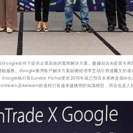
Google合作下提供企業高效的電商解決方案。數據結合AI是當今商
體驗服務。Google臺灣客戶解決方案副總經理李芝禎引用達爾文的適
gle執行長Sundar Pichai更於2016年就已預言未來將是個AI
、Unlearn及Relearn的過程打造越來越聰明的知識模型，而這也是人