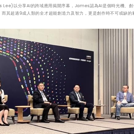
 Lee)以分享AI的跨域應用揭開序幕，James認為AI是個時光機、
，而其超過9成人類的全才超能創造力及智力，更是創作時不可或缺的