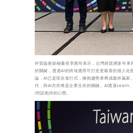
外貿協會副秘書長李惠玲表示，台灣經貿網多年來與
的關鍵，透過AI的跨域應用可打造更吸客的個人化
論，AI已是現在進行式，擁抱趨勢者將成最終贏家。Goo
代，與AI共存將是企業生存的關鍵。AI透過Learn
I所該抱持的心態。