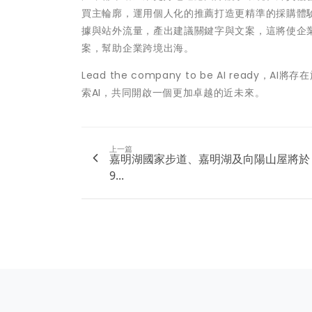
買主輪廓，運用個人化的推薦打造更精準的採購體
據與站外流量，產出建議關鍵字與文案，這將使企業投
案，幫助企業跨境出海。
Lead the company to be AI re
索AI，共同開啟一個更加卓越的近未來。
上一篇
嘉明湖國家步道、嘉明湖及向陽山屋將於
9...