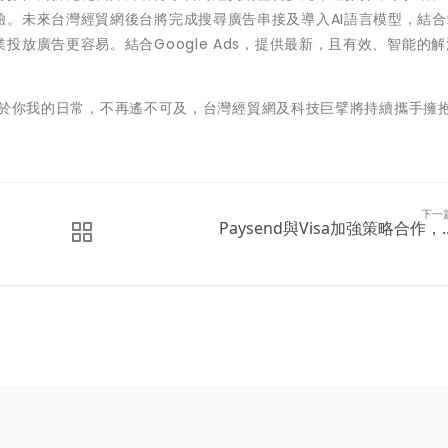
驗。未來台灣經貿網後台將完成搜尋廣告串接及導入AI語言模型，結合
放廣告更容易。結合Google Ads，提供最新，且有效、智能的解
ady，AI將存在於你我的日常，不再遙不可及，台灣經貿網及科技巨擘將持續攜手擁
下一
Paysend與Visa加強策略合作，..