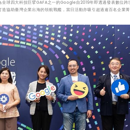
球四大科技巨擘GAFA之一的Google自2019年即透過發表數位跨
打造協助臺灣企業出海的領航戰艦，當日活動亦吸引超過逾百名企業