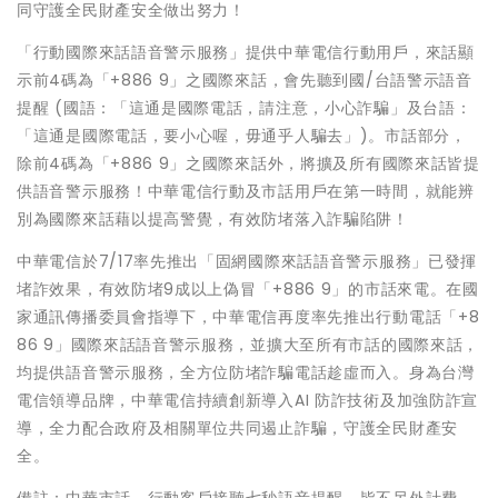
同守護全民財產安全做出努力！
「行動國際來話語音警示服務」提供中華電信行動用戶，來話顯
示前4碼為「+886 9」之國際來話，會先聽到國/台語警示語音
提醒 (國語：「這通是國際電話，請注意，小心詐騙」及台語：
「這通是國際電話，要小心喔，毋通乎人騙去」)。市話部分，
除前4碼為「+886 9」之國際來話外，將擴及所有國際來話皆提
供語音警示服務！中華電信行動及市話用戶在第一時間，就能辨
別為國際來話藉以提高警覺，有效防堵落入詐騙陷阱！
中華電信於7/17率先推出「固網國際來話語音警示服務」已發揮
堵詐效果，有效防堵9成以上偽冒「+886 9」的市話來電。在國
家通訊傳播委員會指導下，中華電信再度率先推出行動電話「+8
86 9」國際來話語音警示服務，並擴大至所有市話的國際來話，
均提供語音警示服務，全方位防堵詐騙電話趁虛而入。身為台灣
電信領導品牌，中華電信持續創新導入AI 防詐技術及加強防詐宣
導，全力配合政府及相關單位共同遏止詐騙，守護全民財產安
全。