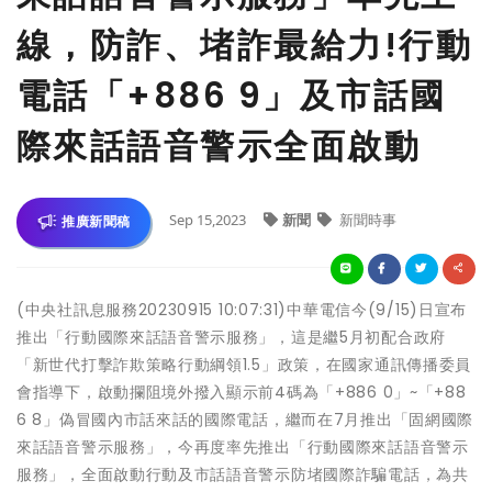
線，防詐、堵詐最給力!行動
電話「+886 9」及市話國
際來話語音警示全面啟動
Sep 15,2023
新聞
新聞時事
推廣新聞稿
(中央社訊息服務20230915 10:07:31)中華電信今(9/15)日宣布
推出「行動國際來話語音警示服務」，這是繼5月初配合政府
「新世代打擊詐欺策略行動綱領1.5」政策，在國家通訊傳播委員
會指導下，啟動攔阻境外撥入顯示前4碼為「+886 0」~「+88
6 8」偽冒國內市話來話的國際電話，繼而在7月推出「固網國際
來話語音警示服務」，今再度率先推出「行動國際來話語音警示
服務」，全面啟動行動及市話語音警示防堵國際詐騙電話，為共