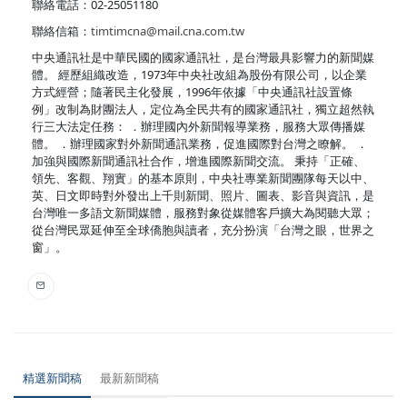
聯絡電話：02-25051180
聯絡信箱：
timtimcna@mail.cna.com.tw
中央通訊社是中華民國的國家通訊社，是台灣最具影響力的新聞媒
體。 經歷組織改造，1973年中央社改組為股份有限公司，以企業
方式經營；隨著民主化發展，1996年依據「中央通訊社設置條
例」改制為財團法人，定位為全民共有的國家通訊社，獨立超然執
行三大法定任務： ．辦理國內外新聞報導業務，服務大眾傳播媒
體。 ．辦理國家對外新聞通訊業務，促進國際對台灣之瞭解。 ．
加強與國際新聞通訊社合作，增進國際新聞交流。 秉持「正確、
領先、客觀、翔實」的基本原則，中央社專業新聞團隊每天以中、
英、日文即時對外發出上千則新聞、照片、圖表、影音與資訊，是
台灣唯一多語文新聞媒體，服務對象從媒體客戶擴大為閱聽大眾；
從台灣民眾延伸至全球僑胞與讀者，充分扮演「台灣之眼，世界之
窗」。
精選新聞稿
最新新聞稿