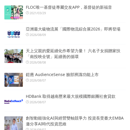
FLOC唯一基督徒專屬交友APP，基督徒的新福音
2021/03/29
亞洲最大級物流展「國際物流綜合展2026」即將登場
2026/08/09
天上父親的愛延續化作希望力量！ 六名子女捐贈家扶
「南投映全號」延續善的循環
2026/08/08
鎧應 AudienceSense 臉部辨識功能上市
2026/08/07
HDBank 取得越南歷來最大規模國際銀團社會貸款
2026/08/07
創智動能強化AI與經營雙軸競爭力 投資長受臺大EMBA
邀分享AI時代投資思維
2026/08/07