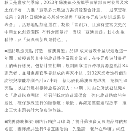
秋天是豐收的季節，2023年蘇澳鎮公所攜手農業部農村發展及水
土保持署，力推「蘇澳多元農遊方案資源整合計畫」，迎來豐碩
成果！9月14日蘇澳鎮公所盛大舉辦「蘇澳多元農遊培訓成果發
表會」，活動地點刻意選在，凝聚「青創力」且擁有豐富文史的
中興文化創意園區-有料倉庫舉行，盡現「蘇澳農遊」核心創生
精神，及「蘇澳嶄新農遊特色」。
■盤點農漁亮點‧打造「蘇澳農遊」品牌 成果發表會呈現最近這一
年間，積極參與其中的農遊夥伴及觀光業者，在多元農遊計畫裡
面的執行樣況。包括計畫初期，規劃團隊進行跨域資源盤點計84
家業者，並引進產官學界組成的專家小組，對32家業者進行個別
訪視與增能培訓合計57小時，藉此優化蘇澳農遊環境，挖掘社區
亮點，以提升農村接待旅客的實力；中期，則由公所號召組織4
次「農遊踏查團隊」並召開12次旅遊籌備會，強化農遊路線的主
題性，確保旅線進行的順暢度；最後，再鎖定整體遊程故事，推
出三大主題共計六條農遊旅線。
■跳脫傳統框架‧網路行銷拚口碑 為了提升蘇澳多元農遊品牌的知
名度，團隊總共進行3場直播活動，先邀請「老外在幹嘛」網紅