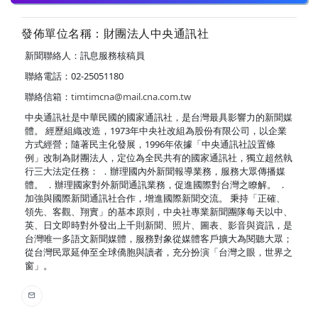
發佈單位名稱：財團法人中央通訊社
新聞聯絡人：訊息服務核稿員
聯絡電話：02-25051180
聯絡信箱：
timtimcna@mail.cna.com.tw
中央通訊社是中華民國的國家通訊社，是台灣最具影響力的新聞媒
體。 經歷組織改造，1973年中央社改組為股份有限公司，以企業
方式經營；隨著民主化發展，1996年依據「中央通訊社設置條
例」改制為財團法人，定位為全民共有的國家通訊社，獨立超然執
行三大法定任務： ．辦理國內外新聞報導業務，服務大眾傳播媒
體。 ．辦理國家對外新聞通訊業務，促進國際對台灣之瞭解。 ．
加強與國際新聞通訊社合作，增進國際新聞交流。 秉持「正確、
領先、客觀、翔實」的基本原則，中央社專業新聞團隊每天以中、
英、日文即時對外發出上千則新聞、照片、圖表、影音與資訊，是
台灣唯一多語文新聞媒體，服務對象從媒體客戶擴大為閱聽大眾；
從台灣民眾延伸至全球僑胞與讀者，充分扮演「台灣之眼，世界之
窗」。