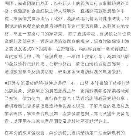
團隊，前進阿聰自然田，以外籍人士的視角進行農事體驗網路直
播；也邀請到金曲紅毯主持人陳明珠，直播開箱蘇澳農遊伴手
禮，推廣優質農漁產品；此外，為讓產地到餐桌能健康透明，特
別邀請綠色餐桌飲食推廣師番紅花進行廚房直播，以蘇澳在地食
材，烹煮一整桌可口的家常菜。 除了直播串流，蘇澳鎮公所也廣
邀網紅及部落客，透過農遊旅線踏查的機會，親身體驗蘇澳山海
之美以及各式DIY的樂趣，在部落格、粉絲專頁逐一曝光實際訪
查的旅遊心得，讓「蘇澳農遊」一舉躍上搜索引擎；為加深品牌
印象並進行景點推廣，公所也祭出「蘇澳山海旅遊集章護照」，
透過旅遊集章及抽獎活動，鼓勵旅客來走訪蘇澳的農遊景點。
■頻繁交流累積經驗‧蘇澳農遊從「心」出發 本計畫除了積極打造
品牌意象、規劃嶄新的農遊旅線之外，更讓蘇澳鎮各家業者能知
己知彼、借力使力、進行多方媒合！透過培訓課程及經驗分享，
參與者獲知更多蘇澳農漁特色與產地現況，了解周邊的農漁村及
業者團隊，掌握全台農漁加工產業發展趨勢，進而激盪出更多創
意，以運用在自家農產品開發及農村社區亮點營造上。
在本次的成果發表會，鎮公所特別邀請榮獲第二屆金牌農村的