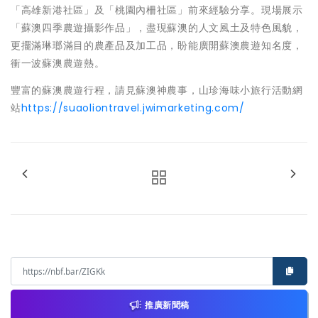
「高雄新港社區」及「桃園內柵社區」前來經驗分享。現場展示
「蘇澳四季農遊攝影作品」，盡現蘇澳的人文風土及特色風貌，
更擺滿琳瑯滿目的農產品及加工品，盼能廣開蘇澳農遊知名度，
衝一波蘇澳農遊熱。
豐富的蘇澳農遊行程，請見蘇澳神農事，山珍海味小旅行活動網
站
https://suaoliontravel.jwimarketing.com/
推廣新聞稿