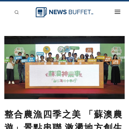
回到首頁
新聞稿分類
登入
刊登
整合農漁四季之美 「蘇澳農
遊」景點串聯 激盪地方創生