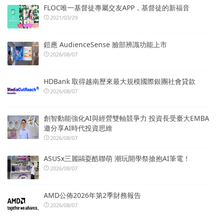
FLOC唯一基督徒專屬交友APP，基督徒的新福音
2021/03/29
鎧應 AudienceSense 臉部辨識功能上市
2026/08/07
HDBank 取得越南歷來最大規模國際銀團社會貸款
2026/08/07
創智動能強化AI與經營雙軸競爭力 投資長受臺大EMBA
邀分享AI時代投資思維
2026/08/07
ASUSx三麗鷗耍酷聯萌 潮玩開學祭搶抱AI筆電！
2026/08/07
AMD公佈2026年第2季財務報告
2026/08/07