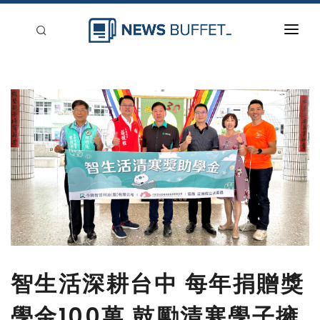
回到首頁
新聞稿分類
登入
刊登
智生活深耕台中 每年捐贈獎
學金100萬 鼓勵清寒學子擁