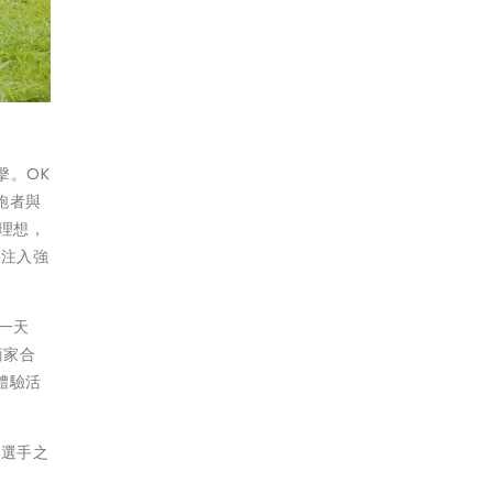
擊。OK
跑者與
理想，
者注入強
一天
商家合
體驗活
的選手之