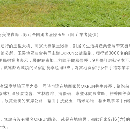
美迎賓舞，歡迎全國跑者蒞臨玉里（圖 / 業者提供）
來通行的玉里大橋、高寮大橋嚴重毀損，對居民生活與產業發展帶來衝
鎮公所、玉溪地區農會共同主辦OKRUN公益路跑，獲得近3000名的
玉里民宿業者表示，暑假結束加上前陣子颱風侵襲，9月份訂房狀況本不
房，就連鄰近城鎮的民宿訂房率也逾9成，為當地食宿行及伴手禮等業
者深度體驗玉里之美，同時也讓在地商家與OKRUN共生共榮，路跑前
六、泰林社區發展協會、古林咖啡、清優嶺、東豐休閒農業區、耕香園等
程，欣賞最美的東岸公路，藉由手洗愛玉、稻米彩繪、稻田農事等手作
無論有沒有報名OKRUN路跑，或是在地鎮民，都歡迎來9/16(六)
一夜。