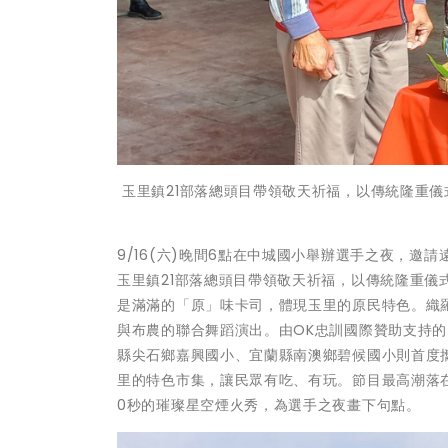
玉里鎮21部落總頭目帶領敬天祈福，以傳統隆重儀式
9/16(六)晚間6點在中城國小舉辦選手之夜，
玉里鎮21部落總頭目帶領敬天祈福，以傳統隆重儀
是滿滿的「原」味卡司，體現玉里的原民特色。織
與布農的聯合舞蹈演出。由OK忠訓國際贊助支持
縣尖石鄉嘉興國小、宜蘭縣南澳鄉碧候國小則首度
里的特色市集，讓民眾有吃、有玩。節目最高潮落
0秒的璀璨星空煙火秀，為選手之夜畫下句點。