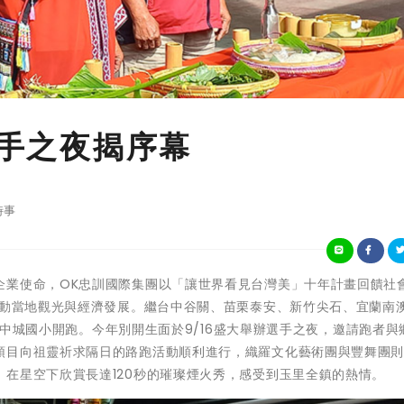
選手之夜揭序幕
時事
企業使命，OK忠訓國際集團以「讓世界看見台灣美」十年計畫回饋社
帶動當地觀光與經濟發展。繼台中谷關、苗栗泰安、新竹尖石、宜蘭南
里鎮中城國小開跑。今年別開生面於9/16盛大舉辦選手之夜，邀請跑者與
頭目向祖靈祈求隔日的路跑活動順利進行，織羅文化藝術團與豐舞團
在星空下欣賞長達120秒的璀璨煙火秀，感受到玉里全鎮的熱情。