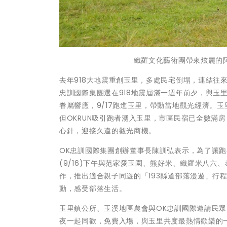
織羅文化藝術團帶來炫麗的阿
去年918大地震重創玉里，多處民宅倒塌，連結往
忠訓國際集團選在918地震屆滿一週年前夕，與玉里
眷屬響應，9/17跑進玉里，帶動當地觀光經濟。
但OKRUN吸引跑者湧入玉里，市區民宿已全數滿
心針，迎接久違的觀光商機。
OK忠訓國際集團創辦董事長陳訓弘表示，為了讓跑
(9/16)下午與范家愛玉園、熊好米、織羅米八
作，推出適合親子同遊的「193縣道部落漫遊」行
動，感受部落生活。
玉里鎮公所、玉溪地區農會與OK忠訓國際邀請民眾，
夜一起同歡，免費入場，與玉里共度最熱情歡樂的