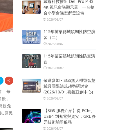
戴爾科技推出 Dell Pro P 43
4K 視訊會議顯示器 一台整
合小型會議室所需設備
2026/08/07
115年苗栗縣城鎮韌性防空演
習（二）
2026/08/07
115年苗栗縣城鎮韌性防空演
習
2026/08/07
敬邀參加 - SGS無人機暨智慧
載具國際法規趨勢研討會
會，每
(2026/10/01.嘉義亞創中心)
澳後，
2026/08/07
鄉親免
【SGS 服務介紹】從 PCIe、
則以原民
USB4 到充電與資安：GRL 多
元技術驗證服務
2026/08/07