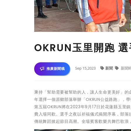
OKRUN玉里開跑 
Sep 15,2023
新聞
新聞
推廣新聞稿
秉持「幫助需要被幫助的人，讓人生命更美好」的
年選擇一個原鄉部落舉辦「OKRUN公益路跑」，
第五屆OKRUN將在2023年9月17日於花蓮縣玉
費入場同歡。選手之夜以祈福儀式揭開序幕，部落
傳統舞蹈掀起節目高潮。全場賓客歡樂共舞巴歌浪，