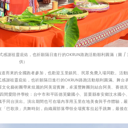
感謝祖靈庇佑，也祈願隔日進行的OKRUN路跑活動順利圓滿（圖 /
供）
邀請遠道而來的全國跑者參加，也歡迎玉里鎮民、民眾免費入場同歡。活
式感謝祖靈庇佑，也祈願隔日進行的OKRUN路跑活動順利圓滿。舞台
羅文化藝術團帶來炫麗的阿美迎賓舞，卓溪豐舞團則結合阿美、賽德
的四間愛陪伴學校：台中市和平區德芙蘭國小、苗栗縣泰安鄉汶水國小
攜手同台演出。演出期間也可在場內享用玉里在地美食與手作體驗，
在「巴歌浪」共舞時刻，由織羅部落帶領全場賓客拉起手跳舞，最後在長