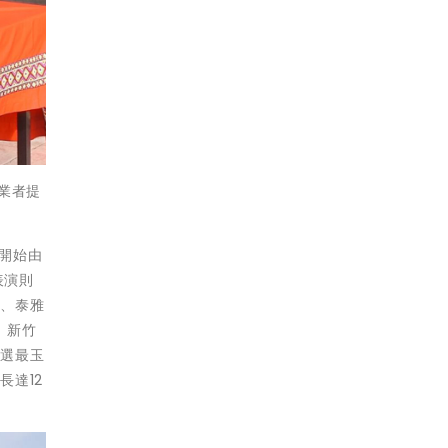
 業者提
動開始由
表演則
克、泰雅
、新竹
嚴選最玉
達12