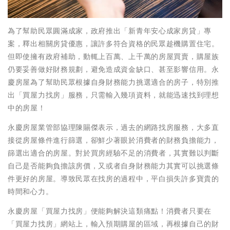
為了幫助民眾圓滿成家，政府推出「新青年安心成家房貸」專
案，釋出相關房貸優惠，讓許多符合資格的民眾趁機購置住宅。
但即使擁有政府補助，動輒上百萬、上千萬的房屋買賣，購屋族
仍要妥善做好財務規劃，避免造成資金缺口、甚至影響信用。永
慶房屋為了幫助民眾根據自身財務能力挑選適合的房子，特別推
出「買屋力找房」服務，只需輸入幾項資料，就能迅速找到理想
中的房屋！
永慶房屋業管部協理陳賜傑表示，過去的網路找房服務，大多直
接從房屋條件進行篩選，卻鮮少著眼於消費者的財務負擔能力，
篩選出適合的房屋。對於買房經驗不足的消費者，其實難以判斷
自己是否能夠負擔該房價，又或者自身財務能力其實可以挑選條
件更好的房屋。導致民眾在找房的過程中，平白損失許多寶貴的
時間和心力。
永慶房屋「買屋力找房」便能夠解決這類痛點！消費者只要在
「買屋力找房」網站上，輸入預期購屋的區域，再根據自己的財