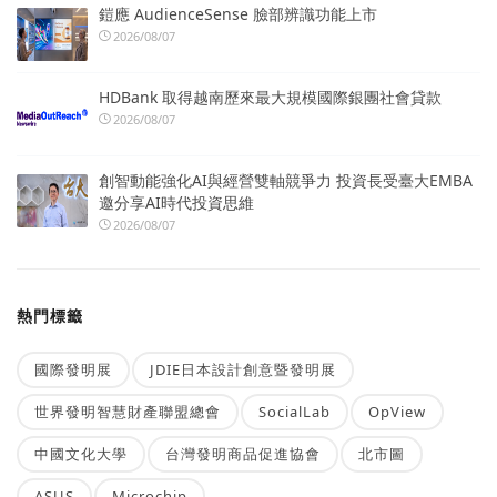
鎧應 AudienceSense 臉部辨識功能上市
2026/08/07
HDBank 取得越南歷來最大規模國際銀團社會貸款
2026/08/07
創智動能強化AI與經營雙軸競爭力 投資長受臺大EMBA
邀分享AI時代投資思維
2026/08/07
熱門標籤
國際發明展
JDIE日本設計創意暨發明展
世界發明智慧財產聯盟總會
SocialLab
OpView
中國文化大學
台灣發明商品促進協會
北市圖
ASUS
Microchip