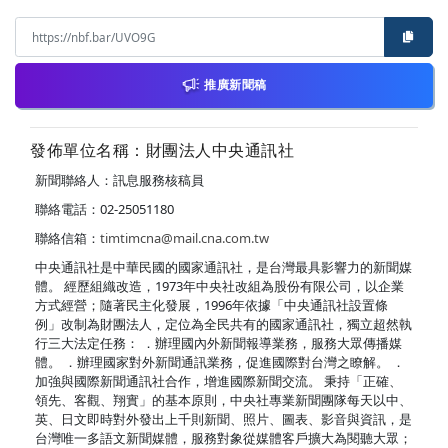
推廣新聞稿
發佈單位名稱：財團法人中央通訊社
新聞聯絡人：訊息服務核稿員
聯絡電話：02-25051180
聯絡信箱：
timtimcna@mail.cna.com.tw
中央通訊社是中華民國的國家通訊社，是台灣最具影響力的新聞媒
體。 經歷組織改造，1973年中央社改組為股份有限公司，以企業
方式經營；隨著民主化發展，1996年依據「中央通訊社設置條
例」改制為財團法人，定位為全民共有的國家通訊社，獨立超然執
行三大法定任務： ．辦理國內外新聞報導業務，服務大眾傳播媒
體。 ．辦理國家對外新聞通訊業務，促進國際對台灣之瞭解。 ．
加強與國際新聞通訊社合作，增進國際新聞交流。 秉持「正確、
領先、客觀、翔實」的基本原則，中央社專業新聞團隊每天以中、
英、日文即時對外發出上千則新聞、照片、圖表、影音與資訊，是
台灣唯一多語文新聞媒體，服務對象從媒體客戶擴大為閱聽大眾；