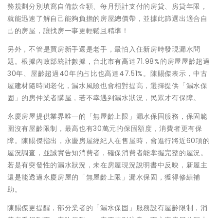
務規劃分別填寫自備款金額、每月預計支付的房貸、房貸年限，
就能迅速了解自己能夠負擔的房屋總價帶，並據此篩選出適合自
己的房屋，讓找房一事更輕鬆且精準！
另外，不管是買房新手還是老手，最怕入住新房時發現漏水問
題。根據內政部統計數據，台北市有高達71.98%的房屋屋齡超過
30年、屋齡超過40年的占比也高達47.51%。陳賜傑表示，中古
屋建材隨時間老化，漏水風險也會相對提高，選擇提供「漏水保
固」的房仲業者購屋，若不幸遇到漏水狀況，民眾才有保障。
永慶房屋提供業界唯一的「無屋齡上限」漏水保固服務，保固範
圍沒有屋齡限制，最高也有30萬元的保固額度，消費者更有保
障。陳賜傑指出，永慶房屋經紀人在售屋時，會進行將近60項的
屋況調查，並誠實告知消費者，確保消費者能掌握完整的屋況。
若是有突發性的漏水狀況，未在房屋現況說明書中反映，新屋主
還是能透過永慶房屋的「無屋齡上限」漏水保固，獲得修繕補
助。
陳賜傑更提醒，部分業者的「漏水保固」服務設有屋齡限制，消