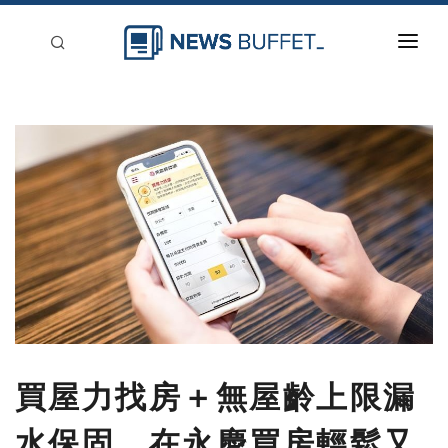
回到首頁
新聞稿分類
登入
刊登
買屋力找房＋無屋齡上限漏
水保固 在永慶買房輕鬆又