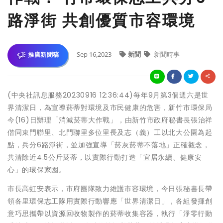
路淨街 共創優質市容環境
Sep 16,2023
新聞
新聞時事
推廣新聞稿
(中央社訊息服務20230916 12:36:44)每年9月第3個週六是世
界清潔日，為宣導菸蒂對環境及市民健康的危害，新竹市環保局
今(16)日辦理「消滅菸蒂大作戰」，由新竹市政府秘書長張治祥
偕同東門聯里、北門聯里多位里長及志（義）工以北大公園為起
點，兵分6路淨街，並加強宣導「菸灰菸蒂不落地」正確觀念，
共清除近4.5公斤菸蒂，以實際行動打造「宜居永續、健康安
心」的環保家園。
市長高虹安表示，市府團隊致力維護市容環境，今日張秘書長帶
領各里環保志工隊用實際行動響應「世界清潔日」，各組發揮創
意巧思攜帶以資源回收物製作的菸蒂收集容器，執行「淨零行動