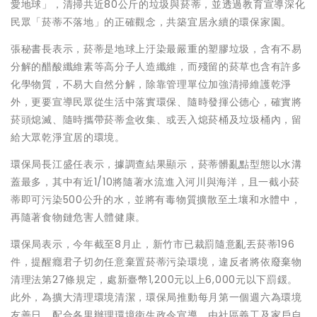
愛地球」，清掃共近80公斤的垃圾與菸蒂，並透過教育宣導深化
民眾「菸蒂不落地」的正確觀念，共築宜居永續的環保家園。
張秘書長表示，菸蒂是地球上汙染最嚴重的塑膠垃圾，含有不易
分解的醋酸纖維素等高分子人造纖維，而殘留的菸草也含有許多
化學物質，不易大自然分解，除靠管理單位加強清掃維護乾淨
外，更要宣導民眾從生活中落實環保、隨時發揮公德心，確實將
菸頭熄滅、隨時攜帶菸蒂盒收集、或丟入熄菸桶及垃圾桶內，留
給大眾乾淨宜居的環境。
環保局長江盛任表示，據調查結果顯示，菸蒂髒亂點型態以水溝
蓋最多，其中有近1/10將隨著水流進入河川與海洋，且一截小菸
蒂即可污染500公升的水，並將有毒物質擴散至土壤和水體中，
再隨著食物鏈危害人體健康。
環保局表示，今年截至8月止，新竹市已裁罰隨意亂丟菸蒂196
件，提醒癮君子切勿任意棄置菸蒂污染環境，違反者將依廢棄物
清理法第27條規定，處新臺幣1,200元以上6,000元以下罰鍰。
此外，為擴大清理環境清潔，環保局推動每月第一個週六為環境
友善日，配合各里辦理環境衛生政令宣導，由社區義工及家戶自