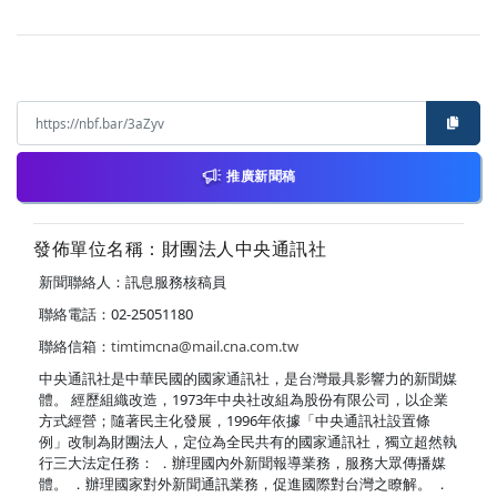
推廣新聞稿
發佈單位名稱：財團法人中央通訊社
新聞聯絡人：訊息服務核稿員
聯絡電話：02-25051180
聯絡信箱：
timtimcna@mail.cna.com.tw
中央通訊社是中華民國的國家通訊社，是台灣最具影響力的新聞媒
體。 經歷組織改造，1973年中央社改組為股份有限公司，以企業
方式經營；隨著民主化發展，1996年依據「中央通訊社設置條
例」改制為財團法人，定位為全民共有的國家通訊社，獨立超然執
行三大法定任務： ．辦理國內外新聞報導業務，服務大眾傳播媒
體。 ．辦理國家對外新聞通訊業務，促進國際對台灣之瞭解。 ．