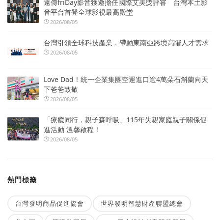
遠傳friDay影音獲邀擔任國際艾美獎評審 台灣本土影
音平台首登全球影視最高殿堂
2026/08/05
台灣引領全球科技產業，帶動東南亞跨境高階人才需求
2026/08/05
Love Dad！統一企業集團空運進口逾4萬朵石斛蘭向天
下爸爸致敬
2026/08/05
「療癒同行，親子森呼吸」115年失親家庭親子關係促
進活動 溫馨啟程！
2026/08/05
熱門標籤
台灣發明商品促進協會
世界發明智慧財產聯盟總會