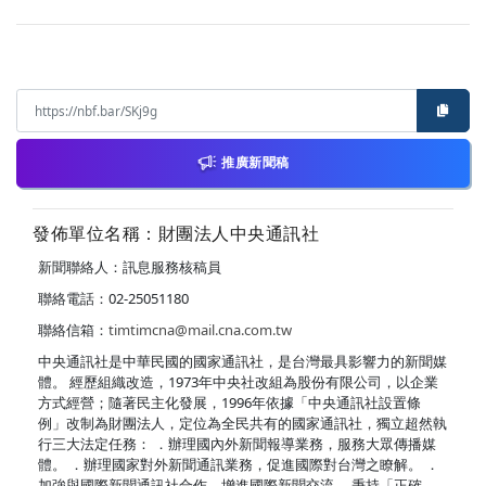
推廣新聞稿
發佈單位名稱：財團法人中央通訊社
新聞聯絡人：訊息服務核稿員
聯絡電話：02-25051180
聯絡信箱：
timtimcna@mail.cna.com.tw
中央通訊社是中華民國的國家通訊社，是台灣最具影響力的新聞媒
體。 經歷組織改造，1973年中央社改組為股份有限公司，以企業
方式經營；隨著民主化發展，1996年依據「中央通訊社設置條
例」改制為財團法人，定位為全民共有的國家通訊社，獨立超然執
行三大法定任務： ．辦理國內外新聞報導業務，服務大眾傳播媒
體。 ．辦理國家對外新聞通訊業務，促進國際對台灣之瞭解。 ．
加強與國際新聞通訊社合作，增進國際新聞交流。 秉持「正確、