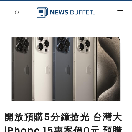
回到首頁
新聞稿分類
登入
刊登
開放預購5分鐘搶光 台灣大
iPhone 15專案價0元 預購