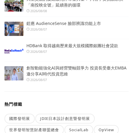
「南投映全號」延續善的循環
2026/08/08
鎧應 AudienceSense 臉部辨識功能上市
2026/08/07
HDBank 取得越南歷來最大規模國際銀團社會貸款
2026/08/07
創智動能強化AI與經營雙軸競爭力 投資長受臺大EMBA
邀分享AI時代投資思維
2026/08/07
熱門標籤
國際發明展
JDIE日本設計創意暨發明展
世界發明智慧財產聯盟總會
SocialLab
OpView