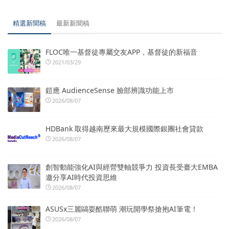
精選新聞稿
最新新聞稿
FLOC唯一基督徒專屬交友APP，基督徒的新福音
2021/03/29
鎧應 AudienceSense 臉部辨識功能上市
2026/08/07
HDBank 取得越南歷來最大規模國際銀團社會貸款
2026/08/07
創智動能強化AI與經營雙軸競爭力 投資長受臺大EMBA
邀分享AI時代投資思維
2026/08/07
ASUSx三麗鷗耍酷聯萌 潮玩開學祭搶抱AI筆電！
2026/08/07