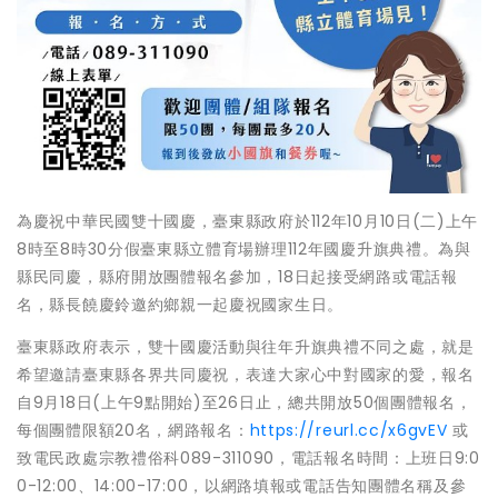
為慶祝中華民國雙十國慶，臺東縣政府於112年10月10日(二)上午
8時至8時30分假臺東縣立體育場辦理112年國慶升旗典禮。為與
縣民同慶，縣府開放團體報名參加，18日起接受網路或電話報
名，縣長饒慶鈴邀約鄉親一起慶祝國家生日。
臺東縣政府表示，雙十國慶活動與往年升旗典禮不同之處，就是
希望邀請臺東縣各界共同慶祝，表達大家心中對國家的愛，報名
自9月18日(上午9點開始)至26日止，總共開放50個團體報名，
每個團體限額20名，網路報名：
https://reurl.cc/x6gvEV
或
致電民政處宗教禮俗科089-311090，電話報名時間：上班日9:0
0-12:00、14:00-17:00，以網路填報或電話告知團體名稱及參