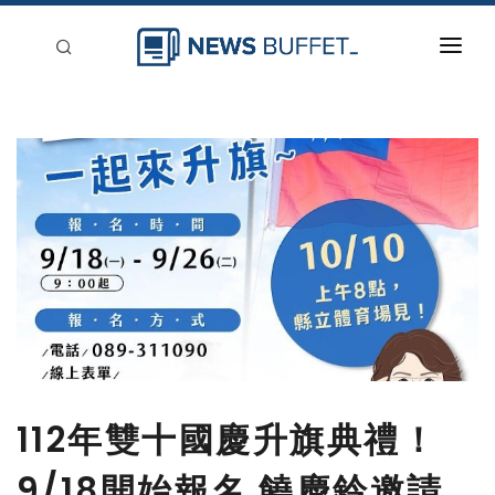
回到首頁
新聞稿分類
登入
刊登
112年雙十國慶升旗典禮！
9/18開始報名 饒慶鈴邀請