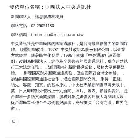
發佈單位名稱：財團法人中央通訊社
新聞聯絡人：訊息服務核稿員
聯絡電話：02-25051180
聯絡信箱：
timtimcna@mail.cna.com.tw
中央通訊社是中華民國的國家通訊社，是台灣最具影響力的新聞媒
體。 經歷組織改造，1973年中央社改組為股份有限公司，以企業
方式經營；隨著民主化發展，1996年依據「中央通訊社設置條
例」改制為財團法人，定位為全民共有的國家通訊社，獨立超然執
行三大法定任務： ．辦理國內外新聞報導業務，服務大眾傳播媒
體。 ．辦理國家對外新聞通訊業務，促進國際對台灣之瞭解。 ．
加強與國際新聞通訊社合作，增進國際新聞交流。 秉持「正確、
領先、客觀、翔實」的基本原則，中央社專業新聞團隊每天以中、
英、日文即時對外發出上千則新聞、照片、圖表、影音與資訊，是
台灣唯一多語文新聞媒體，服務對象從媒體客戶擴大為閱聽大眾；
從台灣民眾延伸至全球僑胞與讀者，充分扮演「台灣之眼，世界之
窗」。