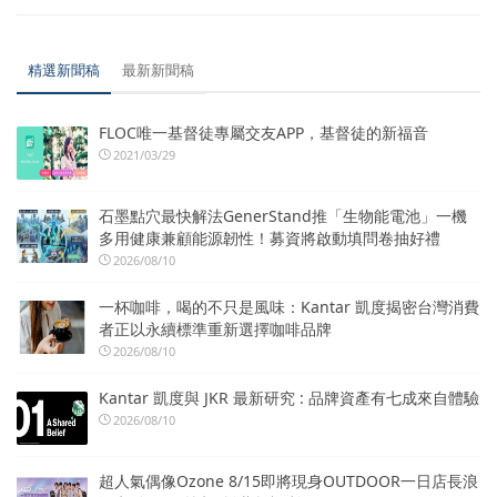
精選新聞稿
最新新聞稿
FLOC唯一基督徒專屬交友APP，基督徒的新福音
2021/03/29
石墨點穴最快解法GenerStand推「生物能電池」一機
多用健康兼顧能源韌性！募資將啟動填問卷抽好禮
2026/08/10
一杯咖啡，喝的不只是風味：Kantar 凱度揭密台灣消費
者正以永續標準重新選擇咖啡品牌
2026/08/10
Kantar 凱度與 JKR 最新研究 : 品牌資產有七成來自體驗
2026/08/10
超人氣偶像Ozone 8/15即將現身OUTDOOR一日店長浪