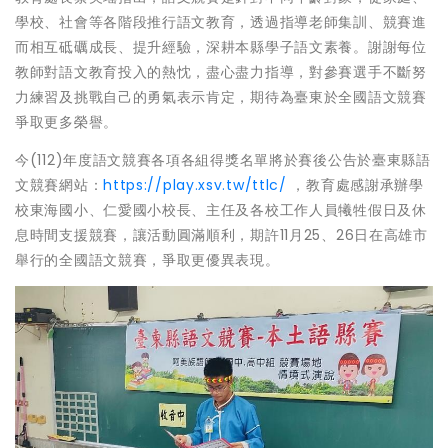
學校、社會等各階段推行語文教育，透過指導老師集訓、競賽進
而相互砥礪成長、提升經驗，深耕本縣學子語文素養。謝謝每位
教師對語文教育投入的熱忱，盡心盡力指導，對參賽選手不斷努
力練習及挑戰自己的勇氣表示肯定，期待為臺東於全國語文競賽
爭取更多榮譽。
今(112)年度語文競賽各項各組得獎名單將於賽後公告於臺東縣語
文競賽網站：
https://play.xsv.tw/ttlc/
，教育處感謝承辦學
校東海國小、仁愛國小校長、主任及各校工作人員犧牲假日及休
息時間支援競賽，讓活動圓滿順利，期許11月25、26日在高雄市
舉行的全國語文競賽，爭取更優異表現。