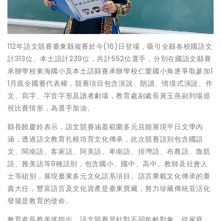
112年語文競賽臺東縣複賽於今(16)日登場，吸引全縣各校國語文
計313位、本土語計239位，共計552位選手，分別在國語文縣賽
承辦學校東海國小及本土語縣賽承辦學校仁愛國小角逐爭取參加1
1月底全國賽代表權，競賽項目包含演說、朗讀、情境式演說、作
文、寫字、字音字形及讀者劇場，教育處副處長黃玉燕副到場巡
視比賽情形，為選手加油。
縣長饒慶鈴表示，語文競賽涵蓋範圍多元且能展現平日文學內
涵，透過語文教育扎根培育文化傳承，此次競賽語別包含國語
文、閩南語、客家語、阿美語、卑南語、排灣語、布農語、魯凱
語、雅美語等9種語別，包含國小、國中、高中、教師及社會人
士等組別，展現臺東多元文化語系項目。語言乘載文化傳承的重
責大任，豐富語言及文化資產是臺東寶藏，努力珍藏傳統並活化
發揚是教育的使命。
教育處長蔡美瑤指出，語文競賽是針對不同年齡對象，從家庭、