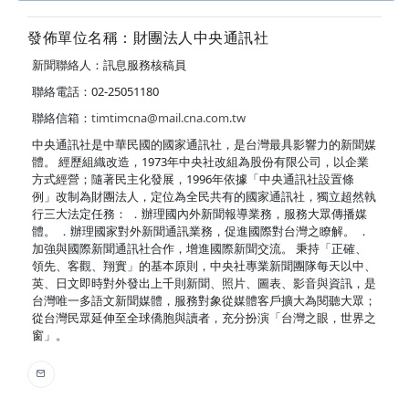
發佈單位名稱：財團法人中央通訊社
新聞聯絡人：訊息服務核稿員
聯絡電話：02-25051180
聯絡信箱：
timtimcna@mail.cna.com.tw
中央通訊社是中華民國的國家通訊社，是台灣最具影響力的新聞媒
體。 經歷組織改造，1973年中央社改組為股份有限公司，以企業
方式經營；隨著民主化發展，1996年依據「中央通訊社設置條
例」改制為財團法人，定位為全民共有的國家通訊社，獨立超然執
行三大法定任務： ．辦理國內外新聞報導業務，服務大眾傳播媒
體。 ．辦理國家對外新聞通訊業務，促進國際對台灣之瞭解。 ．
加強與國際新聞通訊社合作，增進國際新聞交流。 秉持「正確、
領先、客觀、翔實」的基本原則，中央社專業新聞團隊每天以中、
英、日文即時對外發出上千則新聞、照片、圖表、影音與資訊，是
台灣唯一多語文新聞媒體，服務對象從媒體客戶擴大為閱聽大眾；
從台灣民眾延伸至全球僑胞與讀者，充分扮演「台灣之眼，世界之
窗」。