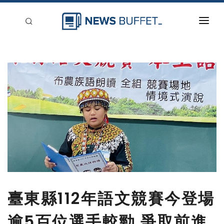
回到首頁
新聞稿分類
登入
刊登
臺東縣112年語文競賽今登場
逾5百位選手較勁 爭取前進