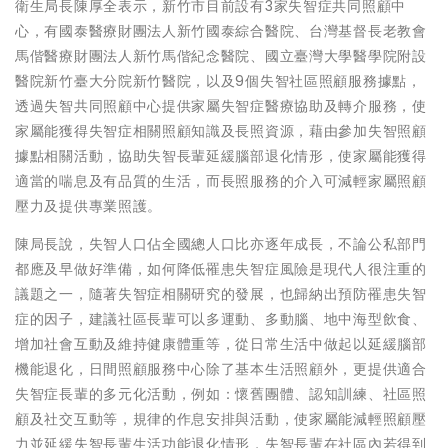
衛生局長陳厚全表示，新竹市目前設有3家失智症共同照顧中
心，有國泰醫療財團法人新竹國泰綜合醫院、台灣基督長老教會
馬偕醫療財團法人新竹馬偕紀念醫院、國立臺灣大學醫學院附設
醫院新竹臺大分院新竹醫院，以及9個失智社區照顧服務據點，
透過失智共同照顧中心提供家屬失智症醫療協助及轉介服務，使
家屬能獲得失智症相關照顧知識及長照資源，藉由參加失智照顧
據點相關活動，協助失智長輩延緩腦部退化情形，使家屬能獲得
適當的喘息及有品質的生活，而長照服務的介入可減輕家屬照顧
壓力及提供專業照護。
陳局長說，失智人口佔全國總人口比亦逐年成長，不論公私部門
都應及早做好準備，如何降低罹患失智症風險是現代人很注重的
議題之一，隨著失智症相關研究的發展，也歸納出預防罹患失智
症的因子，建議社區長輩可以多運動、多動腦、地中海型飲食、
增加社會互動及維持健康體重等，從日常生活中做起以延緩腦部
機能退化，日間照顧服務中心除了基本生活照顧外，更提供適合
失智症長輩的多元化活動，例如：懷舊團體、認知訓練、社區照
顧及社交互動等，規律的作息安排與活動，使家屬能減輕照顧壓
力並延緩失智長輩生活功能退化情形，失智長輩在社區內若得到