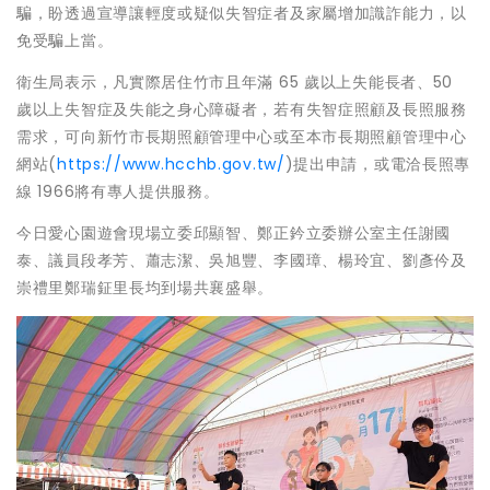
騙，盼透過宣導讓輕度或疑似失智症者及家屬增加識詐能力，以
免受騙上當。
衛生局表示，凡實際居住竹市且年滿 65 歲以上失能長者、50
歲以上失智症及失能之身心障礙者，若有失智症照顧及長照服務
需求，可向新竹市長期照顧管理中心或至本市長期照顧管理中心
網站(
https://www.hcchb.gov.tw/
)提出申請，或電洽長照專
線 1966將有專人提供服務。
今日愛心園遊會現場立委邱顯智、鄭正鈐立委辦公室主任謝國
泰、議員段孝芳、蕭志潔、吳旭豐、李國璋、楊玲宜、劉彥仱及
崇禮里鄭瑞鉦里長均到場共襄盛舉。