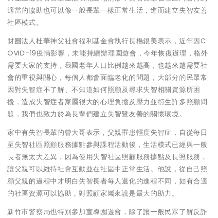
適當的協助也可以像一般長輩一樣正常生活，進而建立失智友善
社區模式。
財團法人杜華神父社會福利基金會執行長楊銀美表示，近年因C
OVID-19疫情影響，未能持續辦理園遊會，今年恢復辦理，格外
需要大家的支持，我國老年人口比例越來越高，也越來越需要社
會的重視與關心，每個人都會面臨老化的問題，大部分的民眾常
因對失智症不了解、不知道如何照顧及尋求失智相關資源所困
擾，造成失智症者家屬很大的心理負擔及壓力並衍生許多照顧問
題，我們也致力於為長輩們建立失智暨友善的關懷環境。
家中有失智長輩的曾大哥表示，父親罹患輕度失智症，自從每日
至失智社區照顧服務據點參與課程活動後，生活模式已經與一般
長者無太大差異，因為使用失智社區照顧服務據點及長照服務，
讓父親可以維持社會互動並在社區中正常生活。他說，從自己照
顧父親的過程中才明白失智長者每人退化的進程不同，如有合適
的社區資源可以協助，對照顧家屬來說是最大的助力。
新竹市警察局也特別參加宣導園遊會，除了讓一般民眾了解反詐