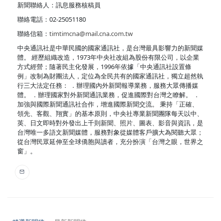
新聞聯絡人：訊息服務核稿員
聯絡電話：02-25051180
聯絡信箱：
timtimcna@mail.cna.com.tw
中央通訊社是中華民國的國家通訊社，是台灣最具影響力的新聞媒
體。 經歷組織改造，1973年中央社改組為股份有限公司，以企業
方式經營；隨著民主化發展，1996年依據「中央通訊社設置條
例」改制為財團法人，定位為全民共有的國家通訊社，獨立超然執
行三大法定任務： ．辦理國內外新聞報導業務，服務大眾傳播媒
體。 ．辦理國家對外新聞通訊業務，促進國際對台灣之瞭解。 ．
加強與國際新聞通訊社合作，增進國際新聞交流。 秉持「正確、
領先、客觀、翔實」的基本原則，中央社專業新聞團隊每天以中、
英、日文即時對外發出上千則新聞、照片、圖表、影音與資訊，是
台灣唯一多語文新聞媒體，服務對象從媒體客戶擴大為閱聽大眾；
從台灣民眾延伸至全球僑胞與讀者，充分扮演「台灣之眼，世界之
窗」。