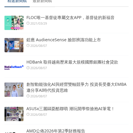
精選新聞稿
最新新聞稿
FLOC唯一基督徒專屬交友APP，基督徒的新福音
2021/03/29
鎧應 AudienceSense 臉部辨識功能上市
2026/08/07
HDBank 取得越南歷來最大規模國際銀團社會貸款
2026/08/07
創智動能強化AI與經營雙軸競爭力 投資長受臺大EMBA
邀分享AI時代投資思維
2026/08/07
ASUSx三麗鷗耍酷聯萌 潮玩開學祭搶抱AI筆電！
2026/08/07
AMD公佈2026年第2季財務報告