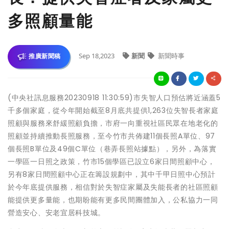
多照顧量能
Sep 18,2023
新聞
新聞時事
推廣新聞稿
(中央社訊息服務20230918 11:30:59)市失智人口預估將近涵蓋5
千多個家庭，從今年開始截至8月底共提供1,263位失智長者家庭
照顧與服務來舒緩照顧負擔，市府一向重視社區民眾在地老化的
照顧並持續推動長照服務，至今竹市共佈建11個長照A單位、97
個長照B單位及49個C單位（巷弄長照站據點），另外，為落實
一學區一日照之政策，竹市15個學區已設立6家日間照顧中心，
另有8家日間照顧中心正在籌設規劃中，其中千甲日照中心預計
於今年底提供服務，相信對於失智症家屬及失能長者的社區照顧
能提供更多量能，也期盼能有更多民間團體加入，公私協力一同
營造安心、安老宜居科技城。