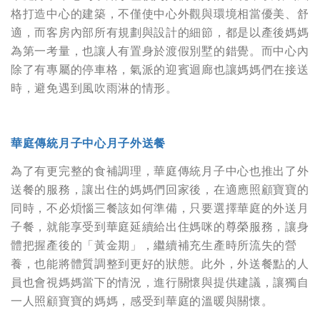
格打造中心的建築，不僅使中心外觀與環境相當優美、舒
適，而客房內部所有規劃與設計的細節，都是以產後媽媽
為第一考量，也讓人有置身於渡假別墅的錯覺。而中心內
除了有專屬的停車格，氣派的迎賓迴廊也讓媽媽們在接送
時，避免遇到風吹雨淋的情形。
華庭傳統月子中心月子外送餐
為了有更完整的食補調理，華庭傳統月子中心也推出了外
送餐的服務，讓出住的媽媽們回家後，在適應照顧寶寶的
同時，不必煩惱三餐該如何準備，只要選擇華庭的外送月
子餐，就能享受到華庭延續給出住媽咪的尊榮服務，讓身
體把握產後的「黃金期」，繼續補充生產時所流失的營
養，也能將體質調整到更好的狀態。此外，外送餐點的人
員也會視媽媽當下的情況，進行關懷與提供建議，讓獨自
一人照顧寶寶的媽媽，感受到華庭的溫暖與關懷。