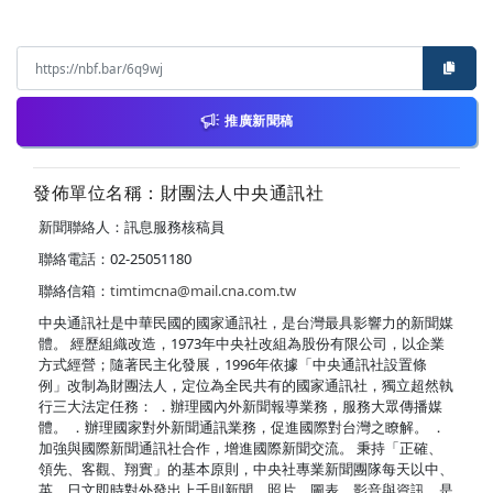
推廣新聞稿
發佈單位名稱：財團法人中央通訊社
新聞聯絡人：訊息服務核稿員
聯絡電話：02-25051180
聯絡信箱：
timtimcna@mail.cna.com.tw
中央通訊社是中華民國的國家通訊社，是台灣最具影響力的新聞媒
體。 經歷組織改造，1973年中央社改組為股份有限公司，以企業
方式經營；隨著民主化發展，1996年依據「中央通訊社設置條
例」改制為財團法人，定位為全民共有的國家通訊社，獨立超然執
行三大法定任務： ．辦理國內外新聞報導業務，服務大眾傳播媒
體。 ．辦理國家對外新聞通訊業務，促進國際對台灣之瞭解。 ．
加強與國際新聞通訊社合作，增進國際新聞交流。 秉持「正確、
領先、客觀、翔實」的基本原則，中央社專業新聞團隊每天以中、
英、日文即時對外發出上千則新聞、照片、圖表、影音與資訊，是