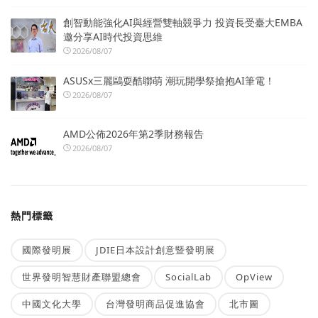
創智動能強化AI與經營雙軸競爭力 投資長受臺大EMBA
邀分享AI時代投資思維
2026/08/07
ASUSx三麗鷗耍酷聯萌 潮玩開學祭搶抱AI筆電！
2026/08/07
AMD公佈2026年第2季財務報告
2026/08/07
熱門標籤
國際發明展
JDIE日本設計創意暨發明展
世界發明智慧財產聯盟總會
SocialLab
OpView
中國文化大學
台灣發明商品促進協會
北市圖