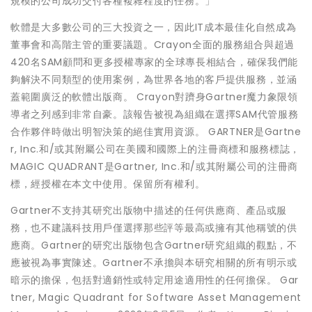
規模的公司成功交付各種複雜程度的任務。」
軟體是大多數公司的三大投資之一，因此IT成本最佳化自然成為
董事會和高階主管的重要議題。Crayon全面的服務組合與超過
420名SAM顧問和更多授權專家的全球專長相結合，確保我們能
夠解決不同類型的使用案例，為世界各地的客戶提供服務，並涵
蓋範圍廣泛的軟體出版商。 Crayon對躋身Gartner魔力象限領
導者之列感到非常自豪。該報告被視為組織在選擇SAM代管服務
合作夥伴時做出明智決策的絕佳實用資源。 GARTNER是Gartne
r, Inc.和/或其附屬公司在美國和國際上的注冊商標和服務標誌，
MAGIC QUADRANT是Gartner, Inc.和/或其附屬公司的注冊商
標，經授權在本文中使用。保留所有權利。
Gartner不支持其研究出版物中描述的任何供應商、產品或服
務，也不建議科技用戶僅選擇那些評等最高或擁有其他稱號的供
應商。Gartner的研究出版物包含Gartner研究組織的觀點，不
應被視為事實陳述。Gartner不承擔與本研究相關的所有明示或
暗示的擔保，包括對適銷性或特定用途適用性的任何擔保。 Gar
tner, Magic Quadrant for Software Asset Management