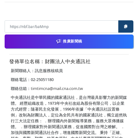
推廣新聞稿
發佈單位名稱：財團法人中央通訊社
新聞聯絡人：訊息服務核稿員
聯絡電話：02-25051180
聯絡信箱：
timtimcna@mail.cna.com.tw
中央通訊社是中華民國的國家通訊社，是台灣最具影響力的新聞媒
體。 經歷組織改造，1973年中央社改組為股份有限公司，以企業
方式經營；隨著民主化發展，1996年依據「中央通訊社設置條
例」改制為財團法人，定位為全民共有的國家通訊社，獨立超然執
行三大法定任務： ．辦理國內外新聞報導業務，服務大眾傳播媒
體。 ．辦理國家對外新聞通訊業務，促進國際對台灣之瞭解。 ．
加強與國際新聞通訊社合作，增進國際新聞交流。 秉持「正確、