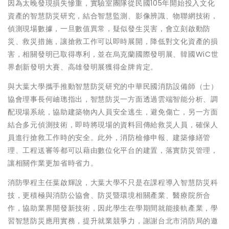
因為太晚發現損失慘重，實驗室團隊從民國105年開始投入文化
資產的智慧防災研究，結合智慧監測、影像辨識、物聯網技術，
偵測現場數據，一旦數值異常，疑似發生災害，會立刻啟動防
災、救災措施，讓搶救工作可以即時展開，降低對文化資產的損
害，相關發明已取得專利，並在烏克蘭國際發明展、韓國WiC世
界創新發明大賽、高雄發明展獲得金牌肯定。
與大葉大學攜手推動智慧防災研究的中華民國消防設備師（士）
協會理事長何岫璁指出，智慧防災一方面透過雲端智能分析、調
配現場系統，協助建築物內人員安全逃生，避免傷亡，另一方面
結合多元偵測技術，即時將現場的資料回傳給救災人員，確保人
員進行搶救工作時的安全。此外，消防檢修申報、建築修繕管
理、工程送審等都可以藉由數位化平台的建置，落實防災管理，
讓相關作業更加省時省力。
消防學程主任葉啟輝說，大葉大學不只是在課程導入智慧防災科
技，更積極與消防公協會、防災暨環境相關產業、醫療院所合
作，協助業界開發新技術，因此學生在學期間就能接軌產業，學
習智慧防災應用實務，提升就業競爭力，謝謝台北市消防局的邀