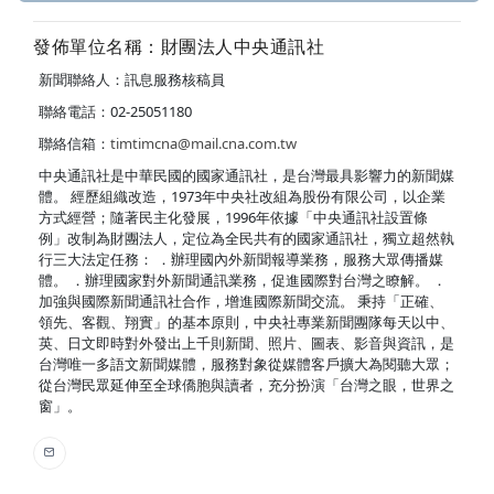
發佈單位名稱：財團法人中央通訊社
新聞聯絡人：訊息服務核稿員
聯絡電話：02-25051180
聯絡信箱：
timtimcna@mail.cna.com.tw
中央通訊社是中華民國的國家通訊社，是台灣最具影響力的新聞媒
體。 經歷組織改造，1973年中央社改組為股份有限公司，以企業
方式經營；隨著民主化發展，1996年依據「中央通訊社設置條
例」改制為財團法人，定位為全民共有的國家通訊社，獨立超然執
行三大法定任務： ．辦理國內外新聞報導業務，服務大眾傳播媒
體。 ．辦理國家對外新聞通訊業務，促進國際對台灣之瞭解。 ．
加強與國際新聞通訊社合作，增進國際新聞交流。 秉持「正確、
領先、客觀、翔實」的基本原則，中央社專業新聞團隊每天以中、
英、日文即時對外發出上千則新聞、照片、圖表、影音與資訊，是
台灣唯一多語文新聞媒體，服務對象從媒體客戶擴大為閱聽大眾；
從台灣民眾延伸至全球僑胞與讀者，充分扮演「台灣之眼，世界之
窗」。