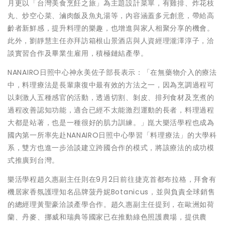
月更以「台灣美食烹飪之旅」為主題設計菜單，有雞排、炸花枝
丸、炒空心菜、滷肉飯及魚丸湯等，內容涵蓋多元創意，帶給高
齡者新鮮感，提升料理的樂趣，也增進與家人相聚分享的機會。
此外，劉靜慧主任亦拜訪箱根山景酒店與人資經理瀧澤淳子，洽
談實習合作及畢業生雇用，積極鏈結產學。
NANAIRO日照中心神永美佐子部長表示：「在無藥物介入的療法
中，料理療法是長輩康復中最有效的方法之一，因為烹調過程可
以刺激人五種感官的活動，透過切割、剝皮、排列食材及烹煮的
過程改善認知功能，適合已經不太能激烈運動的長者，料理過程
大都是站著，也是一種很好的肌力訓練。」崑大樂活學程也成為
國內第一所率先赴NANAIRO日照中心學習「料理療法」的大學科
系，雙方也進一步洽談建立跨國合作的模式，將該療法的成功模
式推廣到台灣。
樂活學程趙久惠副主任則在9月2日前往捷克首都布拉格，拜會有
機居家香氛護理知名品牌菠丹妮Botanicus，並與負責全球銷售
的總經理黃聖豪洽談產學合作。趙久惠副主任提到，在歐洲如荷
蘭、丹麥、挪威和瑞典等國家已在推動綠色照護農場，提供農