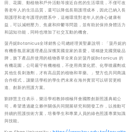
田、花園、動植物和戶外活動等接近自然的生活環境，不僅可改
善老年人的生活品質，還可以降低長期護理成本，因此已納入長
期護理和老年護理的體系中，這種環境對老年人的身心健康有
益，可以減輕壓力、焦慮和抑鬱等問題，並有助於保持身體活力
和認知功能，同時也增加了社交互動的機會。
菠丹妮Botanicus全球銷售公司總經理黃聖豪說明：「菠丹妮的
有機香氛居家護理產品深獲英國皇家的喜愛，堪稱捷克國寶級品
牌，旗下產品所使用的植物香草全來自於菠丹妮Botanicus 的
有機花園，公司嚴守有機種植，不使用商業化肥、化學噴霧劑或
其他生長刺激劑，才有高品質的植物和草藥。」雙方也共同商議
合作模式，讓樂活學程的學生們未來在海外實習可以研習更精
進、創新的照護方案。
劉靜慧主任表示，樂活學程教師積極拜會國際創新照護典範公
司，希望透過建立夥伴關係共同開展研究和開發工作，以推動可
持續的照護技術方案，培養學生和專業人員的綠色照護專業知識
與技能。
Kun Shan University：
https://www.ksu.edu.tw/focusNe