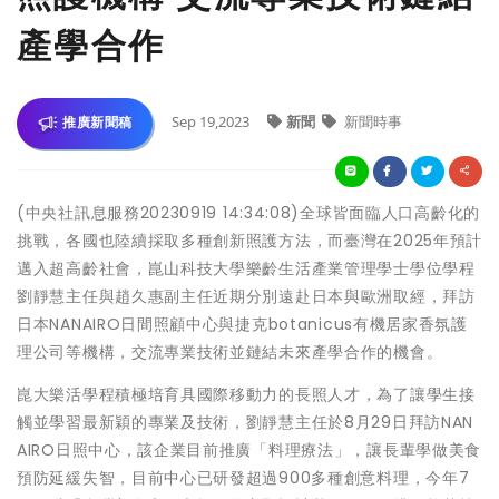
產學合作
Sep 19,2023
新聞
新聞時事
推廣新聞稿
(中央社訊息服務20230919 14:34:08)全球皆面臨人口高齡化的
挑戰，各國也陸續採取多種創新照護方法，而臺灣在2025年預計
邁入超高齡社會，崑山科技大學樂齡生活產業管理學士學位學程
劉靜慧主任與趙久惠副主任近期分別遠赴日本與歐洲取經，拜訪
日本NANAIRO日間照顧中心與捷克botanicus有機居家香氛護
理公司等機構，交流專業技術並鏈結未來產學合作的機會。
崑大樂活學程積極培育具國際移動力的長照人才，為了讓學生接
觸並學習最新穎的專業及技術，劉靜慧主任於8月29日拜訪NAN
AIRO日照中心，該企業目前推廣「料理療法」，讓長輩學做美食
預防延緩失智，目前中心已研發超過900多種創意料理，今年7