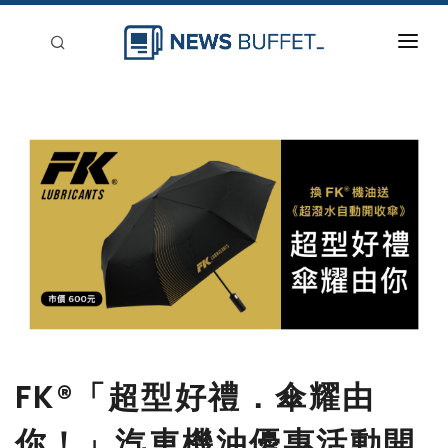
回到首頁
新聞稿分類
登入
刊登
FK®「超型好禮．傘耀由
你！」汽車機油優惠活動開