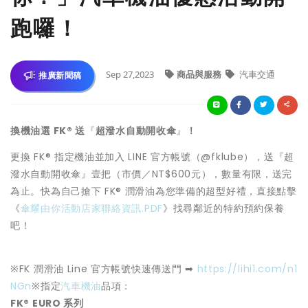
跑囉！
Sep 27,2023
商品與服務
汽車交通
推廣新聞稿
換機油選
FK®
送
『
超潑水自動開收傘
』
！
更換 FK® 指定機油並加入 LINE 官方帳號（@fklube），送『超
潑水自動開收傘』壹把（市價／NT$600元），數量有限，送完
為止。快為自己搶下 FK® 潤滑油為您準備的超型好禮，直接點擊
《
傘耀由你活動店家聯絡資訊.PDF
》找尋鄰近的特約預約保養
吧！
※FK 潤滑油 Line 官方帳號快速傳送門 ➡
https://lihi1.com/n1
NGn
※指定
汽車機油
品項：
FK® EURO 系列