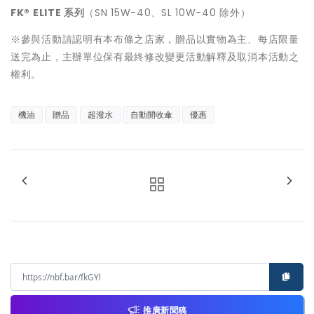
FK® ELITE 系列
（SN 15W-40、SL 10W-40 除外）
※參與活動請認明有本布條之店家，贈品以實物為主、每店限量
送完為止，主辦單位保有最終修改變更活動解釋及取消本活動之
權利。
機油
贈品
超潑水
自動開收傘
優惠
推廣新聞稿