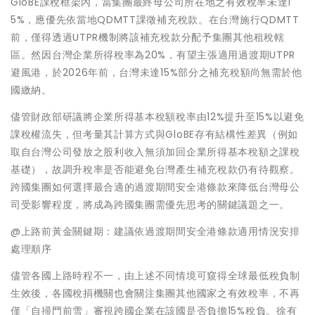
GloBE課稅框架內，當集團最終母公司所在地之有效稅率未達1
5%，應優先依當地QDMTT課徵補充稅款。在台灣施行QDMTT
前，僅得透過UTPR機制將該補充稅款分配予集團其他租稅轄
區。然因台灣企業所得稅率為20%，有望主張適用過渡期UTPR
避風港，於2026年前，台灣未達15%部分之補充稅額尚無需於他
國繳納。
儘管財政部研議將企業所得基本稅額稅率由12%提升至15%以避免
課稅權流失，但考量其計算方式與GloBE存有結構性差異（例如
取自台灣公司發放之股利收入無須加回企業所得基本稅額之課稅
基礎），故調升稅率是否能避免台灣產生補充稅款仍有待觀察。
跨國集團如何選擇最合適的過渡期間安全港條款來降低台灣母公
司受影響程度，將成為跨國集團需優先思考的關鍵議題之一。
@上路前黃金關鍵期：建議依過渡期間安全港條款適用情況安排
處理順序
儘管各國上路時程不一，由上述不同情境可窺得全球最低稅負制
生效後，各國稅捐機關也會關注集團其他國家之有效稅率，不再
僅「自掃門前雪」審視跨國企業在該國是否負擔15%稅負。徐有