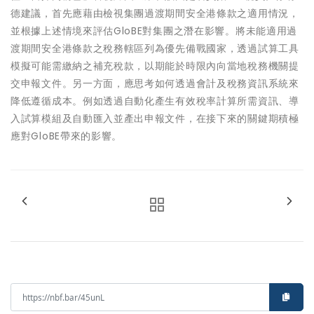
德建議，首先應藉由檢視集團過渡期間安全港條款之適用情況，
並根據上述情境來評估GloBE對集團之潛在影響。將未能適用過
渡期間安全港條款之稅務轄區列為優先備戰國家，透過試算工具
模擬可能需繳納之補充稅款，以期能於時限內向當地稅務機關提
交申報文件。另一方面，應思考如何透過會計及稅務資訊系統來
降低遵循成本。例如透過自動化產生有效稅率計算所需資訊、導
入試算模組及自動匯入並產出申報文件，在接下來的關鍵期積極
應對GloBE帶來的影響。