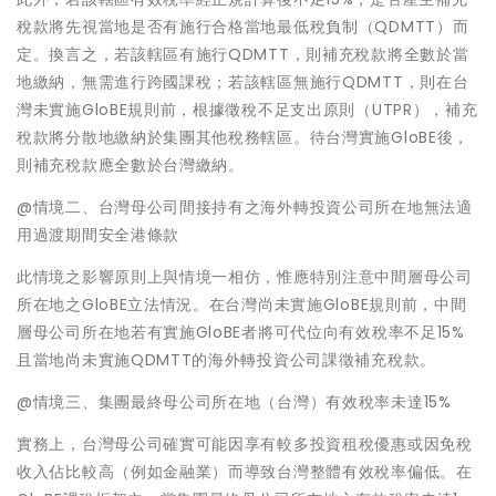
稅款將先視當地是否有施行合格當地最低稅負制（QDMTT）而
定。換言之，若該轄區有施行QDMTT，則補充稅款將全數於當
地繳納，無需進行跨國課稅；若該轄區無施行QDMTT，則在台
灣未實施GloBE規則前，根據徵稅不足支出原則（UTPR），補充
稅款將分散地繳納於集團其他稅務轄區。待台灣實施GloBE後，
則補充稅款應全數於台灣繳納。
@情境二、台灣母公司間接持有之海外轉投資公司所在地無法適
用過渡期間安全港條款
此情境之影響原則上與情境一相仿，惟應特別注意中間層母公司
所在地之GloBE立法情況。在台灣尚未實施GloBE規則前，中間
層母公司所在地若有實施GloBE者將可代位向有效稅率不足15%
且當地尚未實施QDMTT的海外轉投資公司課徵補充稅款。
@情境三、集團最終母公司所在地（台灣）有效稅率未達15%
實務上，台灣母公司確實可能因享有較多投資租稅優惠或因免稅
收入佔比較高（例如金融業）而導致台灣整體有效稅率偏低。在