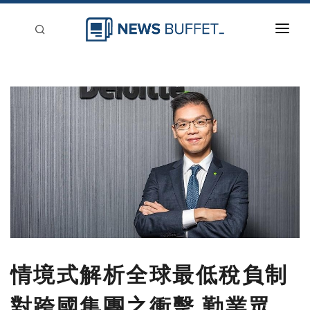
回到首頁
新聞稿分類
登入
刊登
情境式解析全球最低稅負制
對跨國集團之衝擊 勤業眾