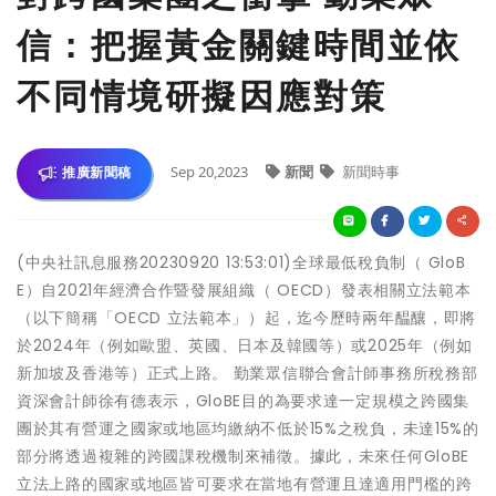
信：把握黃金關鍵時間並依
不同情境研擬因應對策
Sep 20,2023
新聞
新聞時事
推廣新聞稿
(中央社訊息服務20230920 13:53:01)全球最低稅負制（ GloB
E）自2021年經濟合作暨發展組織（ OECD）發表相關立法範本
（以下簡稱「OECD 立法範本」）起，迄今歷時兩年醖釀，即將
於2024年（例如歐盟、英國、日本及韓國等）或2025年（例如
新加坡及香港等）正式上路。 勤業眾信聯合會計師事務所稅務部
資深會計師徐有德表示，GloBE目的為要求達一定規模之跨國集
團於其有營運之國家或地區均繳納不低於15%之稅負，未達15%的
部分將透過複雜的跨國課稅機制來補徵。據此，未來任何GloBE
立法上路的國家或地區皆可要求在當地有營運且達適用門檻的跨