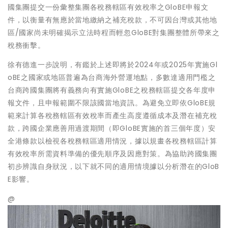
國集團提交一份彙整集團各稅務轄區有效稅率之GloBE申報文
件，以衡量有無應於當地繳納之補充稅款，不可因台灣或其他地
區/國家尚未明確揭示立法時程而輕忽GloBE對集團整體所帶來之
稅務衝擊。
徐有德進一步說明，有鑑於上述即將於2024年或2025年實施Gl
oBE之國家或地區普遍為台商海外營運地點，多數達適用門檻之
台商跨國集團將有義務向有實施GloBE之稅務轄區提交各年度申
報文件，且申報範圍不限該國當地資訊。為避免立即依GloBE規
範來計算各稅務轄區有效稅率而產生高度遵循成本及潛在補充稅
款，跨國企業應善用過渡期間（即GloBE實施的首三個年度）安
全港條款以檢視各稅務轄區適用情況，據以規畫各稅務轄區計算
有效稅率所需資料準備的優先順序及因應對策。為協助跨國集團
初步辨識自身狀況，以下就不同的適用情境據以分析潛在的GloB
E影響。
@