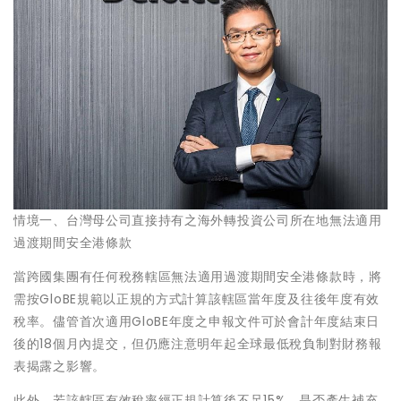
情境一、台灣母公司直接持有之海外轉投資公司所在地無法適用
過渡期間安全港條款
當跨國集團有任何稅務轄區無法適用過渡期間安全港條款時，將
需按GloBE規範以正規的方式計算該轄區當年度及往後年度有效
稅率。儘管首次適用GloBE年度之申報文件可於會計年度結束日
後的18個月內提交，但仍應注意明年起全球最低稅負制對財務報
表揭露之影響。
此外，若該轄區有效稅率經正規計算後不足15%，是否產生補充