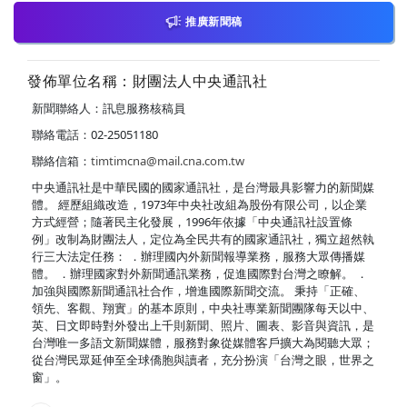
推廣新聞稿
發佈單位名稱：財團法人中央通訊社
新聞聯絡人：訊息服務核稿員
聯絡電話：02-25051180
聯絡信箱：
timtimcna@mail.cna.com.tw
中央通訊社是中華民國的國家通訊社，是台灣最具影響力的新聞媒
體。 經歷組織改造，1973年中央社改組為股份有限公司，以企業
方式經營；隨著民主化發展，1996年依據「中央通訊社設置條
例」改制為財團法人，定位為全民共有的國家通訊社，獨立超然執
行三大法定任務： ．辦理國內外新聞報導業務，服務大眾傳播媒
體。 ．辦理國家對外新聞通訊業務，促進國際對台灣之瞭解。 ．
加強與國際新聞通訊社合作，增進國際新聞交流。 秉持「正確、
領先、客觀、翔實」的基本原則，中央社專業新聞團隊每天以中、
英、日文即時對外發出上千則新聞、照片、圖表、影音與資訊，是
台灣唯一多語文新聞媒體，服務對象從媒體客戶擴大為閱聽大眾；
從台灣民眾延伸至全球僑胞與讀者，充分扮演「台灣之眼，世界之
窗」。