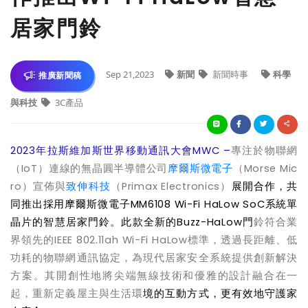
居家門鈴
Sep 21,2023
新聞
新聞時事
科學
推廣新聞稿
與科技
3C產品
2023
年拉斯維加斯世界移動通訊大會
MWC –
專注於物聯網
（
IoT
）連線的無晶圓半導體公司
摩爾斯微電子
（
Morse Mic
ro
）宣佈與
致伸科技
（
Primax Electronics
）
展開合作，共
同推出採用摩爾斯微電子
MM6108 Wi-Fi HaLow SoC
系統單
晶片的智慧居家門鈴。此款全新的
Buzz-HaLow
門
鈴符合業
界領先的
IEEE 802.11ah Wi-Fi HaLow
標準，透過長距離、低
功耗的物聯網通訊協定，為現代居家安全系統提供創新解決
方案。其開創性地將尖端無線技術和優雅的設計融合在一
起，重新定義
屋主
與生活環
境的互動方式，更有效地守護家