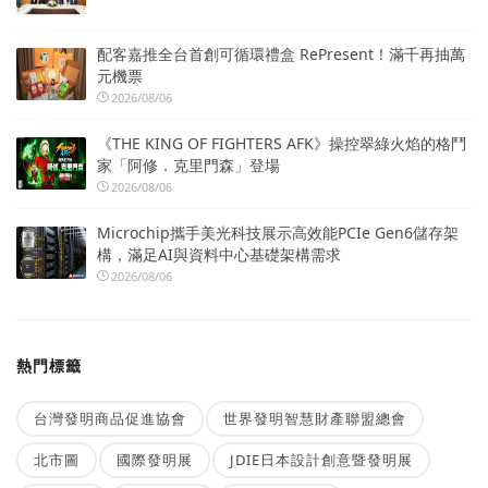
配客嘉推全台首創可循環禮盒 RePresent！滿千再抽萬
元機票
2026/08/06
《THE KING OF FIGHTERS AFK》操控翠綠火焰的格鬥
家「阿修．克里門森」登場
2026/08/06
Microchip攜手美光科技展示高效能PCIe Gen6儲存架
構，滿足AI與資料中心基礎架構需求
2026/08/06
熱門標籤
台灣發明商品促進協會
世界發明智慧財產聯盟總會
北市圖
國際發明展
JDIE日本設計創意暨發明展