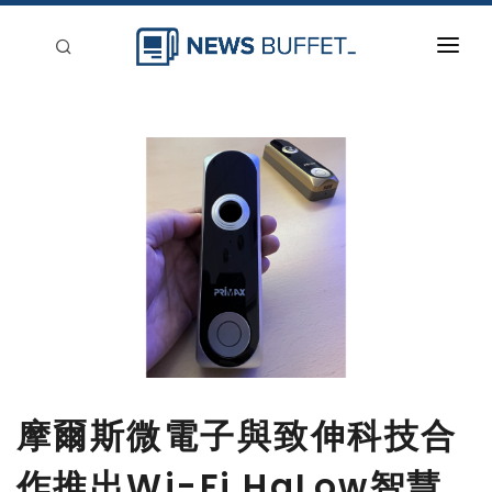
回到首頁
新聞稿分類
登入
刊登
摩爾斯微電子與致伸科技合
作推出Wi-Fi HaLow智慧