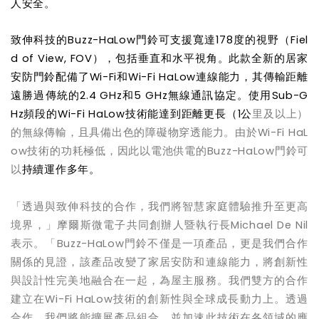
人安全。
致伸科技的
Buz
z-HaLow
門鈴可支援寬達
178
度的視野（
Fiel
d
of View, FOV
），包括垂直和水平視角。此款全新的居家
安防門鈴配備了
Wi-Fi
和
Wi-Fi HaLow
連線能力，其傳輸距離
遠勝過傳統的
2.4 GHz
和
5 GHz
無線通訊協定。使用
Sub-G
Hz
頻段的
Wi-Fi HaLow
技術能達到距離更長（
1
公
里及以上）
的無線傳輸，且具備出色的障礙物穿透能力。由於
Wi-Fi HaL
ow
技術的功耗極低，因此以電池供電的
Buzz-HaLow
門鈴可
以
持續運作多年。
「透過與致伸科技的合作，我們將智慧家庭體驗推升至更高
境界，」摩爾斯微電子共同創辦人暨執行長Michael De Nil
表示。「Buzz-HaLow
門鈴不僅是一項產品，更是我們合作
關係的見證，該產品改變了家居安防和連線能力，將創新性
與設計性完美地融合在一起，為
屋主
服務。我們雙方的合作
建立在
Wi-Fi HaLow
技術的創新性與全球成長動力上。透過
合作，我們將能擴展產品組合，並加速此技術在各領域的應