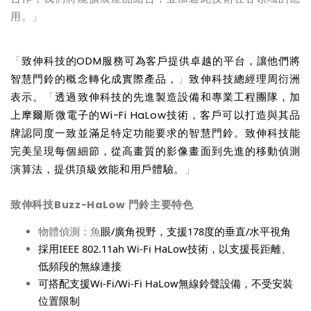
用。」
「
致伸科技的
ODM
服務可為客戶提供卓越的平台，讓他們將
智慧門鈴的概念轉化成實際產品，
」
致伸科技總經理
周衍洲
表示。
「
透過致伸科技的先進製造設備和專業工程團隊，加
上摩爾斯微電子的
Wi-Fi HaLow
技術，客戶可以打造與其品
牌認同度一致並滿足特定功能要求的智慧門鈴。致伸科技能
完美呈現每個細節，從高畫質的影像畫面到先進的移動偵測
演算法，提供頂級效能和用戶體驗。
」
致伸科技
Buzz-HaLow
門鈴主要特色
物體偵測：魚
眼
/
廣角視野，支援
178
度的垂直
/
水平視角
採用
IEEE 802.11ah Wi-Fi HaLow
技術，以支援長距離、
低頻段的無線連接
可搭配支援
Wi-Fi/Wi-Fi HaLow
無線鈴聲設備，不受安裝
位置限制