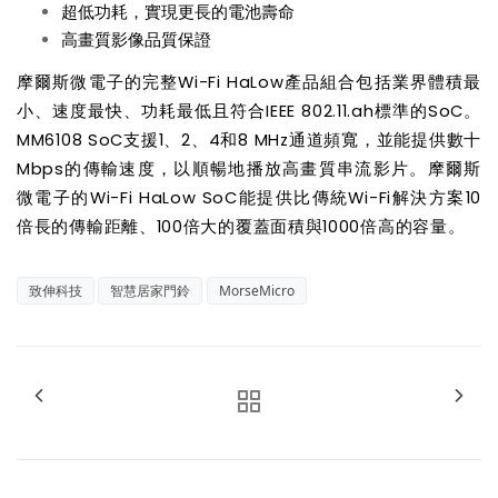
超低功耗，實現更長的電池壽命
高畫質影像品質保證
摩爾斯微電子的完整
Wi-Fi HaLow
產品組合包括業界體積最
小、速度最快、功耗最低且符合
IEEE 802.11.ah
標準的
SoC
。
MM6108 SoC
支援
1
、
2
、
4
和
8 MHz
通道頻寬，並能提供數十
Mbps
的傳輸速度，以順暢地播放高畫質串流影片。摩爾斯
微電子的
Wi-Fi HaLow SoC
能提供比傳統
Wi-Fi
解決方案
10
倍長的傳輸距離、
100
倍大的覆蓋面積與
1000
倍高的容量。
致伸科技
智慧居家門鈴
MorseMicro