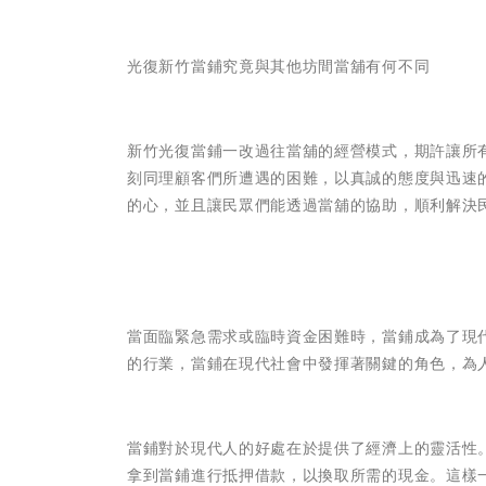
光復新竹當鋪究竟與其他坊間當舖有何不同
新竹光復當鋪一改過往當舖的經營模式，期許讓所
刻同理顧客們所遭遇的困難，以真誠的態度與迅速
的心，並且讓民眾們能透過當舖的協助，順利解決
當面臨緊急需求或臨時資金困難時，當鋪成為了現
的行業，當鋪在現代社會中發揮著關鍵的角色，為
當鋪對於現代人的好處在於提供了經濟上的靈活性
拿到當鋪進行抵押借款，以換取所需的現金。這樣