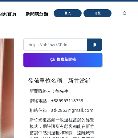
回到首頁
新聞稿分類
登入
刊登
推廣新聞稿
發佈單位名稱：新竹當鋪
新聞聯絡人：徐先生
聯絡電話：+886963118753
聯絡信箱：
atk2863@gmail.com
新竹光復當鋪一改過往當舖的經營
模式，期許讓所有顧客都能在新竹
當舖中感到溫暖和寧靜，遠離城市