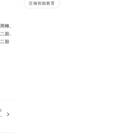
百瀚智能教育
款周轉、
屋二胎、
屋二胎
篇
.