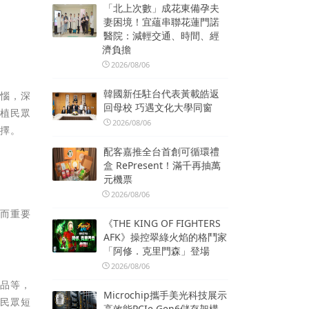
「北上次數」成花東備孕夫
妻困境！宜蘊串聯花蓮門諾
醫院：減輕交通、時間、經
濟負擔
2026/08/06
韓國新任駐台代表黃載皓返
煩惱，深
回母校 巧遇文化大學同窗
深植民眾
2026/08/06
選擇。
配客嘉推全台首創可循環禮
盒 RePresent！滿千再抽萬
元機票
2026/08/06
老而重要
《THE KING OF FIGHTERS
AFK》操控翠綠火焰的格鬥家
「阿修．克里門森」登場
2026/08/06
術品等，
Microchip攜手美光科技展示
決民眾短
高效能PCIe Gen6儲存架構，