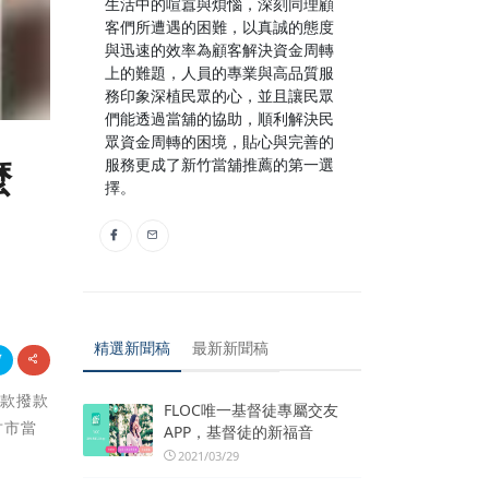
生活中的喧囂與煩惱，深刻同理顧
客們所遭遇的困難，以真誠的態度
與迅速的效率為顧客解決資金周轉
上的難題，人員的專業與高品質服
務印象深植民眾的心，並且讓民眾
們能透過當舖的協助，順利解決民
眾資金周轉的困境，貼心與完善的
服務更成了新竹當舖推薦的第一選
麼
擇。
精選新聞稿
最新新聞稿
借款撥款
FLOC唯一基督徒專屬交友
竹市當
APP，基督徒的新福音
2021/03/29