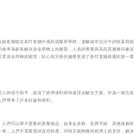
有顧客都能在新竹當舖中感到溫暖和寧靜，遠離城市生活中的喧囂與
的效率為顧客解決資金周轉上的難題，人員的專業與高品質服務印象
民眾資金周轉的困境，貼心與完善的服務更成了新竹當舖推薦的第一
代人的得力助手，提供了經濟便利和快速現金解決方案。作為一個古
人們帶來了許多好處和便利。
。人們可以將不需要的貴重物品，如黃金首飾、名牌手錶、高價值藝
一來，人們不需要賣掉這些財產，同時又能夠獲得經濟上的支持，解