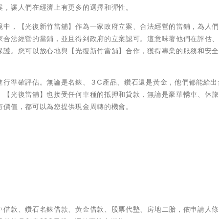
案，讓人們在經濟上有更多的選擇和彈性。
境中，【光復新竹當舖】作為一家政府立案、合法經營的當鋪，為人
家合法經營的當鋪，並且得到政府的立案認可。這意味著他們在評估
保護。您可以放心地與【光復新竹當舖】合作，獲得專業的服務和安
進行準確評估。無論是名錶、３C產品、鑽石還是黃金，他們都能給出
，【光復當舖】也接受任何車種的抵押和貸款，無論是豪華轎車、休
有價值，都可以為您提供現金周轉的機會。
車借款、鑽石名錶借款、黃金借款、股票代墊、房地二胎，依申請人