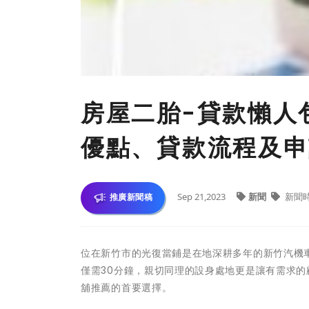
房屋二胎-貸款懶人
優點、貸款流程及申
Sep 21,2023
新聞
新聞
推廣新聞稿
位在新竹市的光復當鋪是在地深耕多年的新竹汽機
僅需30分鐘，親切同理的設身處地更是讓有需求
舖推薦的首要選擇。