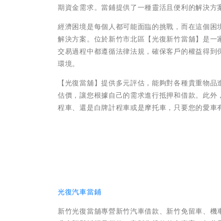
期資金需求。當鋪提供了一種靈活且便利的解決方
經濟困境是每個人都可能面臨的挑戰，而在這個困
解決方案。位於新竹市北區【光復新竹當舖】是一
交易過程中都遵循法律法規，確保客戶的權益得到
環境。
【光復當舖】提供多元評估，能夠對各種貴重物品
估價，讓您根據自己的需求進行抵押和借款。此外
程車、還是白牌計程車或是摩托車，只要您的愛車
光復汽車當鋪
新竹光復當舖專營新竹汽車借款、新竹免留車、機