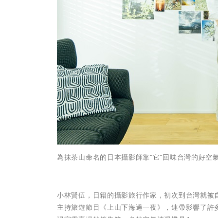
為抹茶山命名的日本攝影師靠“它”回味台灣的好空氣。
小林賢伍，日籍的攝影旅行作家，初次到台灣就被
主持旅遊節目《上山下海過一夜》，連帶影響了許