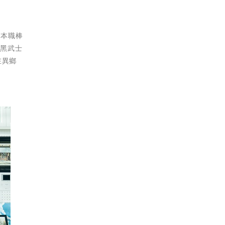
日本職棒
 黑武士
在異鄉