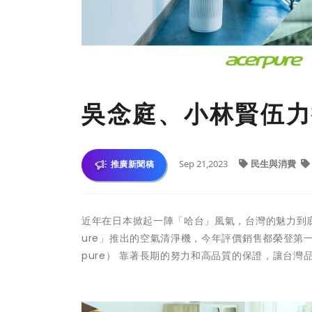
吳念庭、小林賢伍力
Sep 21,2023
民生與消費
推廣新聞稿
近年在日本掀起一陣「哈台」風氣，台灣的魅力到底
ure」推出的空氣清淨機，今年評價銷售都榮登第一
pure） 靠著長期的努力和高品質的保證，讓台