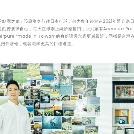
點圈之鬼」15歲隻身前往日本打球，努力多年終於在2021年晉升為
苦要求自己，每天在球場上與沙塵奮鬥，回到家有Acerpure Pro
ure “made in Taiwan”的身份讓吳念庭更感親近，同樣是台灣
呼吸陪伴著他，朝著職棒更高的目標邁進。