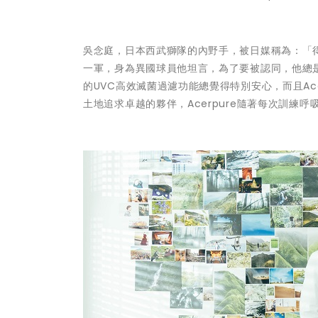
吳念庭，日本西武獅隊的內野手，被日媒稱為：「得
一軍，身為異國球員他坦言，為了要被認同，他總是刻
的UVC高效滅菌過濾功能總覺得特別安心，而且Acerp
土地追求卓越的夥伴，Acerpure隨著每次訓練