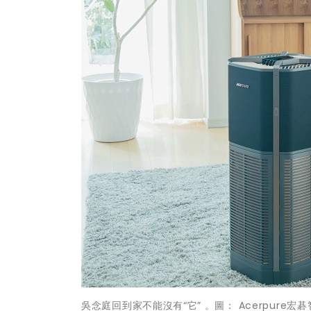
吳念庭回到家不能沒有“它” 。圖： Acerpure宏