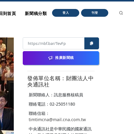
回到首頁
新聞稿分類
登入
刊登
推廣新聞稿
發佈單位名稱：財團法人中
央通訊社
新聞聯絡人：訊息服務核稿員
聯絡電話：02-25051180
聯絡信箱：
timtimcna@mail.cna.com.tw
中央通訊社是中華民國的國家通訊