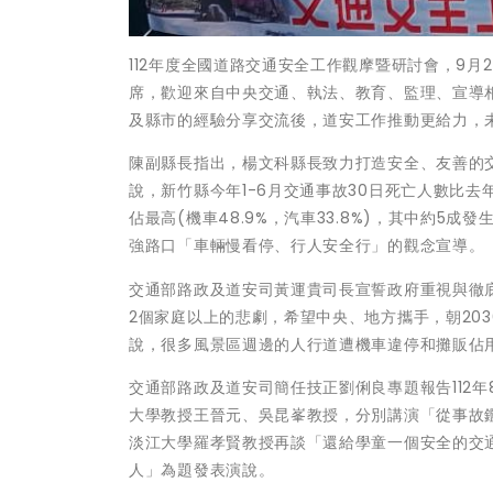
112年度全國道路交通安全工作觀摩暨研討會，9月
席，歡迎來自中央交通、執法、教育、監理、宣導相
及縣市的經驗分享交流後，道安工作推動更給力，
陳副縣長指出，楊文科縣長致力打造安全、友善的
說，新竹縣今年1-6月交通事故30日死亡人數比去
佔最高(機車48.9%，汽車33.8%)，其中約
強路口「車輛慢看停、行人安全行」的觀念宣導。
交通部路政及道安司黃運貴司長宣誓政府重視與徹底
2個家庭以上的悲劇，希望中央、地方攜手，朝203
說，很多風景區週邊的人行道遭機車違停和攤販佔
交通部路政及道安司簡任技正劉俐良專題報告112年8
大學教授王晉元、吳昆峯教授，分別講演「從事故
淡江大學羅孝賢教授再談「還給學童一個安全的交
人」為題發表演說。