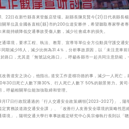
21、22日在新竹縣喜來登飯店登場。副縣長陳見賢今(21)日代表縣長
關單位及全國各直轄(縣)市約200位道安夥伴，希望聽取專家學者
未來能持續降低交通事故受傷人數，減少社會成本的損失。
交通環境，要求工程、執法、教育、宣導等單位全方位動員守護交通
年同期減少16人，減少比例為31.4％，分析事故原因，以「未注意車前
5成發生於路口，尤其是「無號誌化路口」，呼籲各縣市一起共同注意防範，
改善道安之決心，他指出, 道安工作是積功德的事，減少一人死亡，
0年30日死亡人數下降30%、行人死亡人數下 50%的願景努力。黃司
用，呼籲相關單位能加強取締和管理。
月17日行政院通過的「行人交通安全政策綱領(2023-2027)」，陽
鑑定實務談道路交通安全課 」、「改善行人友善安全環境的策略性思
通環境」，陽明交通大學行車事故鑑定研究中心吳宗修執行長則以「