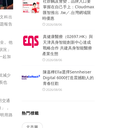
社群觸及會變，品牌入口要
掌握在自己手上：Cloudmax
匯智推出 .tw／.台灣網域限
楊文科出
時優惠
專題報告
2026/08/06
真健康醫療（02697.HK）與
天津具身智能創新中心達成
安全。他
戰略合作 共建具身智能醫療
狀況」
產業生態
一起加
2026/08/06
陳嘉樺Ella選擇Sennheiser
就減少
Digital 6000打造震撼動人的
長也
青春狂歡
2026/08/06
明交通
維」，
熱門標籤
聰明用路
北市圖