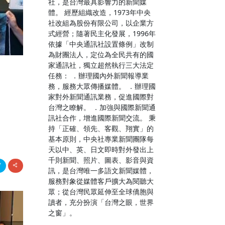
社，是台灣最具影響力的新聞媒
體。 經歷組織改造，1973年中央
社改組為股份有限公司，以企業方
式經營；隨著民主化發展，1996年
依據「中央通訊社設置條例」改制
為財團法人，定位為全民共有的國
家通訊社，獨立超然執行三大法定
任務： ．辦理國內外新聞報導業
月
務，服務大眾傳播媒體。 ．辦理國
家對外新聞通訊業務，促進國際對
台灣之瞭解。 ．加強與國際新聞通
訊社合作，增進國際新聞交流。 秉
持「正確、領先、客觀、翔實」的
基本原則，中央社專業新聞團隊每
天以中、英、日文即時對外發出上
千則新聞、照片、圖表、影音與資
訊，是台灣唯一多語文新聞媒體，
服務對象從媒體客戶擴大為閱聽大
眾；從台灣民眾延伸至全球僑胞與
讀者，充分扮演「台灣之眼，世界
之窗」。