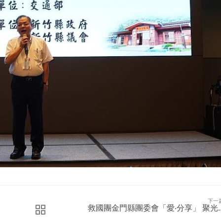
下一
救國團金門縣團委會「愛‧分享」 聚光..