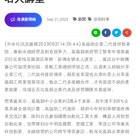
Sep 21,2023
新聞
新聞時事
推廣新聞稿
(中央社訊息服務20230921 14:35:44)為協助企業二代接班軟著
陸，兼顧永續經營及創造競爭力，嘉義縣政府勞工暨青年發展處
21日在新悅花園酒店舉辦「薪傳改變名人講堂」，邀請台中精機
廠公司協理黃怡穎、君帆工業總經理胡正杰，以過來人經驗分享
企業三代、二代如何接班傳承，縣長翁章梁也出席向眾人分享嘉
義縣工商業發展現況，勉企二代多接觸合作，才有源源不絕的產
業能量，現場近百位嘉縣企業代表及經營團隊共襄盛舉。
勞青處表示，嘉義縣中小企業約2萬4千多家，其中僅不到6%企
業具健全接班計畫，為協助二代接班，縣府今年特別舉辦接班傳
承交流計畫，除到台北參加國際自動化工業大展、機器人與智慧
自動化展，也帶隊到台中明昌國際、慧國工業、寧茂公司等兼具
科技創新、永續經營的公司標竿學習參訪，盼深化嘉縣企業家精