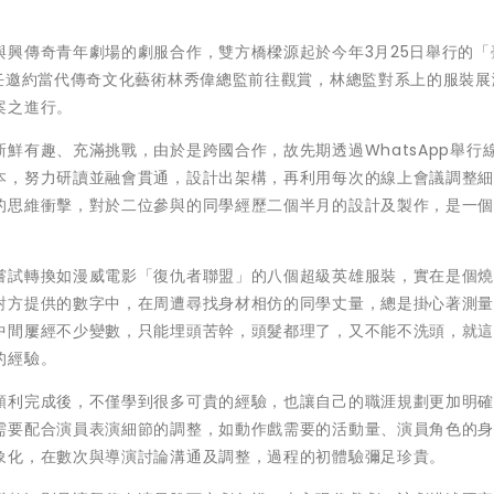
興傳奇青年劇場的劇服合作，雙方橋樑源起於今年3月25日舉行的「
主任邀約當代傳奇文化藝術林秀偉總監前往觀賞，林總監對系上的服裝展
案之進行。
鮮有趣、充滿挑戰，由於是跨國合作，故先期透過WhatsApp舉行
本，努力研讀並融會貫通，設計出架構，再利用每次的線上會議調整
的思維衝擊，對於二位參與的同學經歷二個半月的設計及製作，是一
嘗試轉換如漫威電影「復仇者聯盟」的八個超級英雄服裝，實在是個
對方提供的數字中，在周遭尋找身材相仿的同學丈量，總是掛心著測
中間屢經不少變數，只能埋頭苦幹，頭髮都理了，又不能不洗頭，就
的經驗。
順利完成後，不僅學到很多可貴的經驗，也讓自己的職涯規劃更加明
需要配合演員表演細節的調整，如動作戲需要的活動量、演員角色的
象化，在數次與導演討論溝通及調整，過程的初體驗彌足珍貴。