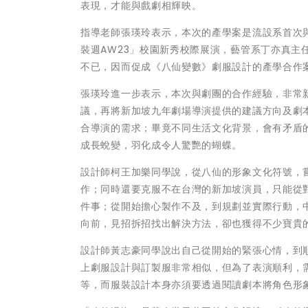
表現，才能與戲劇相輝映。
指導老師張瑛玲表示，本次的產學案是流設系首次與
裝週AW23」校園新秀校際展演，藝管系丁亦真
不已，因而促成《八仙變數》劇服設計的產學合作
張瑛玲進一步表示，本次與劇團的合作經驗，非常新
議，再將新加坡九年劇場導演提供的建議方向及劇
合導演的需求；畢竟不同生活文化背景，會有矛盾
成長蛻變，羽化成令人驚艷的蝴蝶。
設計師柯王加樂同學說，從八仙的形象文化符號，
作；同時還要克服不在台灣的新加坡演員，只能從
件事；從開始擔心製作不及，到規劃並實際行動，
向前，見招拆招找出解決方法，卻也獲得不少寶貴
設計師黃志豪同學說出自己從開始的緊張心情，到
上劇服設計與訂製服非常相似，但為了表演順利，
等，而服裝設計本身亦須要透過閱讀劇本將角色形