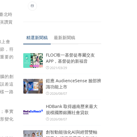
臺北時
演讚賞
精選新聞稿
最新新聞稿
線上會
細節，符
FLOC唯一基督徒專屬交友
個重要的
APP，基督徒的新福音
2021/03/29
燒腦的創
鎧應 AudienceSense 臉部辨
量誤差這
識功能上市
這樣一路
2026/08/07
HDBank 取得越南歷來最大
確；事實
規模國際銀團社會貸款
身形變化
2026/08/07
創智動能強化AI與經營雙軸