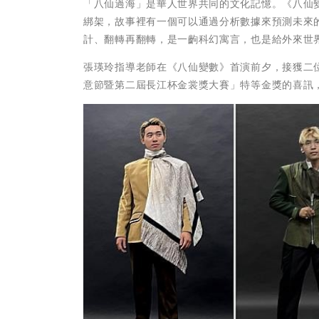
「八仙過海」是華人世界共同的文化記憶。《八仙
綁架，故事裡有一個可以通過分析數據來預測未來
計、翻轉再翻轉，是一齣科幻寓言，也是給外來世
張瑛玲指導老師在《八仙變數》首演前夕，接獲二位同
意節暨第二屆長江杯金裳獎大賽」特等金獎的喜訊