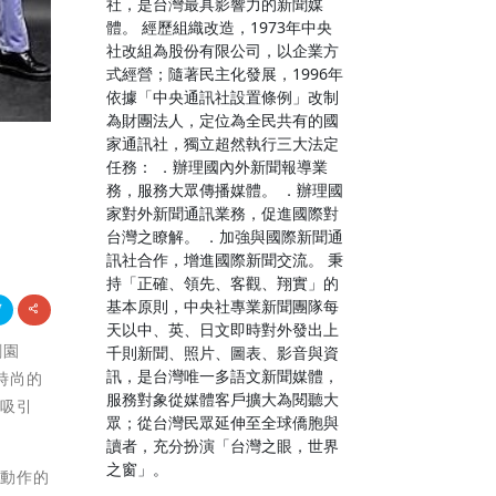
社，是台灣最具影響力的新聞媒
體。 經歷組織改造，1973年中央
社改組為股份有限公司，以企業方
式經營；隨著民主化發展，1996年
依據「中央通訊社設置條例」改制
為財團法人，定位為全民共有的國
家通訊社，獨立超然執行三大法定
任務： ．辦理國內外新聞報導業
務，服務大眾傳播媒體。 ．辦理國
家對外新聞通訊業務，促進國際對
台灣之瞭解。 ．加強與國際新聞通
訊社合作，增進國際新聞交流。 秉
持「正確、領先、客觀、翔實」的
基本原則，中央社專業新聞團隊每
天以中、英、日文即時對外發出上
創園
千則新聞、照片、圖表、影音與資
訊，是台灣唯一多語文新聞媒體，
時尚的
服務對象從媒體客戶擴大為閱聽大
當吸引
眾；從台灣民眾延伸至全球僑胞與
讀者，充分扮演「台灣之眼，世界
之窗」。
體動作的