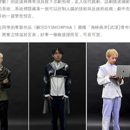
變數》則是讓興傳奇演員脫下京劇包袱，走入現代戲劇。該劇描述國
的系統，系統裡隱藏著一個可以控制人腦的技術與反政府組織；劇中
界的一篇警世預言。
學的畢製作品《解洐DYSMORPHIA 》榮獲「海峽兩岸(武漢)青
，興奮之情溢於言表，好事一椿椿接踵而至，可喜可賀。