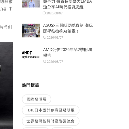
競爭力 投資長受臺大EMBA
家總裁被
邀分享AI時代投資思維
充斥計中
2026/08/07
ASUSx三麗鷗耍酷聯萌 潮玩
年時尚創
開學祭搶抱AI筆電！
2026/08/07
AMD公佈2026年第2季財務
報告
2026/08/07
熱門標籤
國際發明展
JDIE日本設計創意暨發明展
世界發明智慧財產聯盟總會