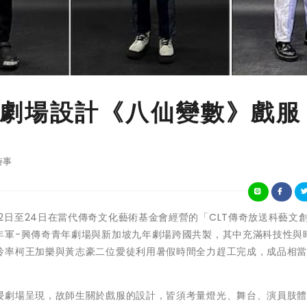
劇場設計《八仙變數》戲服
時事
將於9月22日至24日在當代傳奇文化藝術基金會經營的「CLT傳奇放送科藝文
年軍-興傳奇青年劇場與新加坡九年劇場跨國共製，其中充滿科技性與
玲率柯王加樂與黃志豪二位愛徒利用暑假時間全力趕工完成，成品相
浸劇場呈現，故師生關於戲服的設計，皆須考量燈光、舞台、演員肢