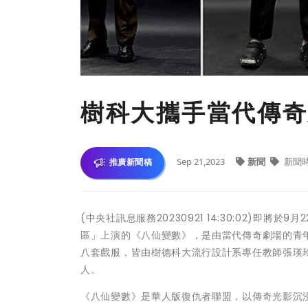
樹科大攜手當代傳奇
Sep 21,2023
新聞
新聞
推廣新聞稿
(中央社訊息服務20230921 14:30:02)即
區」上演的《八仙變數》，是由當代傳奇劇場的青
八套戲服，皆由樹德科大流行設計系專任教師張瑛
人。
《八仙變數》是華人版復仇者聯盟，以傳奇光影沉