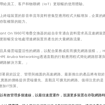
帶給員工、客戶和物聯網（IoT）更順暢的使用體驗。
上終端裝置的影音串流等資料密集型應用程式大幅增加，企業的
存取權限的能力。
ba Instant On 1960可堆疊交換器的組合非常適合資料需求高且連網
更順暢安全地處理連網裝置所產生的大量網路流量。
且具備雲端靈活性的網路，以配合業務成長而擴充網路規模，」
H
HPE Aruba Networking透過直觀的行動應用程式簡化網路部署
網路解決方案。」
企業能夠部署易於設定、管理與維護的高速網路。最新推出的產品將有助於H
策略，以實惠的價格提供雲端優先、直觀且可擴充的網路。值得注意的是
加IT預算。
以有效管理多個連線，以最佳速度運作，並讓更多裝置在存取網路