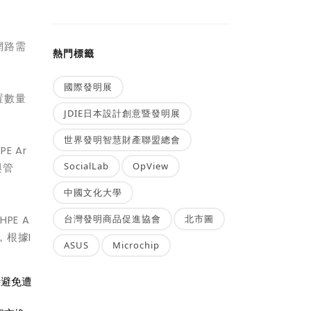
網路需
熱門標籤
國際發明展
裝置數量
JDIE日本設計創意暨發明展
世界發明智慧財產聯盟總會
PE Ar
SocialLab
OpView
與管
中國文化大學
台灣發明商品促進協會
北市圖
PE A
，根據I
ASUS
Microchip
時避免遭