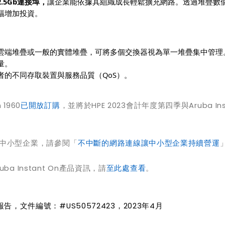
.5Gb連接埠，
讓企業能依據其組織成長輕鬆擴充網路。透過堆疊數
幅增加投資。
雲端堆疊或一般的實體堆疊，可將多個交換器視為單一堆疊集中管理
量。
者的不同存取裝置與服務品質（QoS）。
 1960
已開放訂購
，並將於HPE 2023會計年度第四季與Aruba Ins
何協助中小型企業，請參閱「
不中斷的網路連線讓中小型企業持續營運
uba Instant On產品資訊，請
至此處查看
。
，文件編號：#US50572423，2023年4月