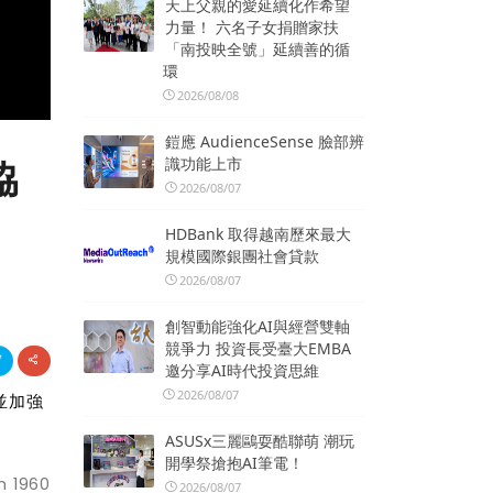
天上父親的愛延續化作希望
力量！ 六名子女捐贈家扶
「南投映全號」延續善的循
環
2026/08/08
鎧應 AudienceSense 臉部辨
識功能上市
協
2026/08/07
HDBank 取得越南歷來最大
規模國際銀團社會貸款
2026/08/07
創智動能強化AI與經營雙軸
競爭力 投資長受臺大EMBA
邀分享AI時代投資思維
2026/08/07
並加強
ASUSx三麗鷗耍酷聯萌 潮玩
開學祭搶抱AI筆電！
 1960
2026/08/07