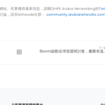
網站。若要獲得最新消息，請關注HPE Aruba Networking的
Twi
論，請至Airheads社群：
community.arubanetworks.co
下一
Boomi啟動全球巡迴研討會，彙聚有遠..
立即購買新聞稿曝光
分