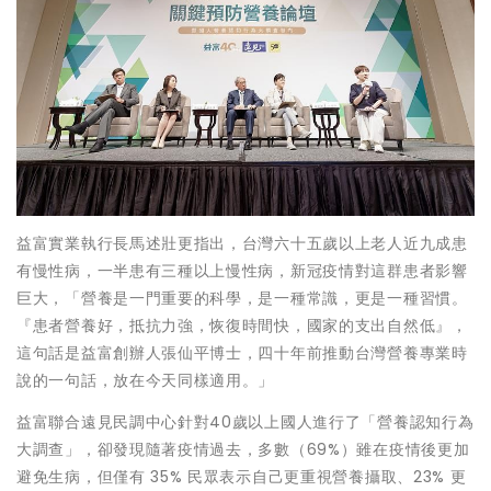
益富實業執行長馬述壯更指出，台灣六十五歲以上老人近九成患
有慢性病，一半患有三種以上慢性病，新冠疫情對這群患者影響
巨大，「營養是一門重要的科學，是一種常識，更是一種習慣。
『患者營養好，抵抗力強，恢復時間快，國家的支出自然低』，
這句話是益富創辦人張仙平博士，四十年前推動台灣營養專業時
說的一句話，放在今天同樣適用。」
益富聯合遠見民調中心針對40歲以上國人進行了「營養認知行為
大調查」，卻發現隨著疫情過去，多數（69%）雖在疫情後更加
避免生病，但僅有 35% 民眾表示自己更重視營養攝取、23% 更