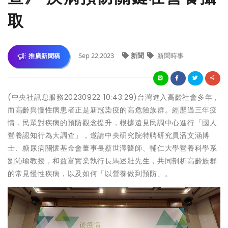
取
Sep 22,2023
新聞
新聞時事
推廣新聞稿
(中央社訊息服務20230922 10:43:29)台灣進入高齡社會多年，
而高齡與慢性病患者正是新冠染疫的高危險族群。經歷過三年疫
情，民眾對疾病的預防觀念提升，根據遠見民調中心進行「國人
營養認知行為大調查」，邀請中央研究院特聘研究員潘文涵博
士、糖尿病關懷基金會董事長蔡世澤醫師、輔仁大學營養科學系
劉沁瑜教授，和益富實業執行長馬述壯先生，共同剖析高齡族群
的常見慢性疾病，以及如何「以營養做到預防」。