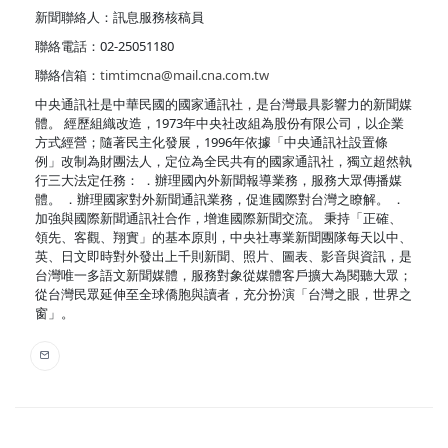
新聞聯絡人：訊息服務核稿員
聯絡電話：02-25051180
聯絡信箱：
timtimcna@mail.cna.com.tw
中央通訊社是中華民國的國家通訊社，是台灣最具影響力的新聞媒
體。 經歷組織改造，1973年中央社改組為股份有限公司，以企業
方式經營；隨著民主化發展，1996年依據「中央通訊社設置條
例」改制為財團法人，定位為全民共有的國家通訊社，獨立超然執
行三大法定任務： ．辦理國內外新聞報導業務，服務大眾傳播媒
體。 ．辦理國家對外新聞通訊業務，促進國際對台灣之瞭解。 ．
加強與國際新聞通訊社合作，增進國際新聞交流。 秉持「正確、
領先、客觀、翔實」的基本原則，中央社專業新聞團隊每天以中、
英、日文即時對外發出上千則新聞、照片、圖表、影音與資訊，是
台灣唯一多語文新聞媒體，服務對象從媒體客戶擴大為閱聽大眾；
從台灣民眾延伸至全球僑胞與讀者，充分扮演「台灣之眼，世界之
窗」。