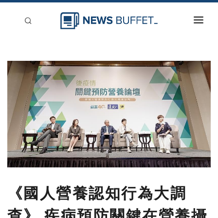
回到首頁
新聞稿分類
登入
刊登
《國人營養認知行為大調
查》 疾病預防關鍵在營養攝