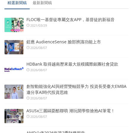
精選新聞稿
最新新聞稿
FLOC唯一基督徒專屬交友APP，基督徒的新福音
2021/03/29
鎧應 AudienceSense 臉部辨識功能上市
2026/08/07
HDBank 取得越南歷來最大規模國際銀團社會貸款
2026/08/07
創智動能強化AI與經營雙軸競爭力 投資長受臺大EMBA
邀分享AI時代投資思維
2026/08/07
ASUSx三麗鷗耍酷聯萌 潮玩開學祭搶抱AI筆電！
2026/08/07
AMD公佈2026年第2季財務報告