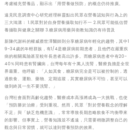
考慮補充營養品，顯示出「用營養做預防」的概念仍待推廣。
遠見民意調查中心研究經理林靈點出民眾在營養認知與行為上的
三大鴻溝： 1.民眾對於自身營養攝取知行不一 2.民眾可能低估營
養攝取與健康之關聯 3.糖尿病用藥與衛教知識仍有待普及
新陳代謝科的權威蔡世澤醫師則分享糖尿病年輕化的趨勢，其中1
9-34歲的年輕群族，有1/4是糖尿病前期患者，且他們在嚴重疾
病的相關風險甚至較年長患者高出許多。而糖尿病患者中有20-
40％同時患有腎臟病，台灣每年有十萬人洗腎，醫療負擔是全世
界最重。他呼籲：「人如其食，糖尿病完全是可以被控制的，透
過飲食、運動、藥物、定期追蹤，其實糖尿病不可怕，甚至可以
做到終其一生不要洗腎。」
台灣社會面對高齡化趨勢，醫療成本高漲將成為一大挑戰，也使
「預防勝於治療」受到重視。然而，民眾「對於營養觀念的理解
不足」與「缺乏危機意識」，常常導致長期忽略飲食不均衡帶來
的影響。但事實上，營養知識並不遙遠，只需要稍微調整自己的
觀念與日常習慣，就可以達到營養預防的效果。