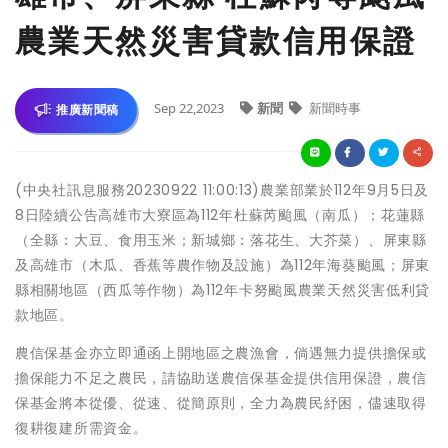
農業天然災害貸款信用保證
Sep 22,2023
新聞
新聞時事
推廣新聞稿
(中央社訊息服務20230922 11:00:13)農業部業於112年9月5日及
8日陸續公告高雄市大寮區為112年杜蘇芮颱風（南瓜）；花蓮縣
（全縣：大豆、食用玉米；新城鄉：落花生、大芥菜）、屏東縣
及高雄市（木瓜、香蕉等農作物及設施）為112年海葵颱風；屏東
縣相關地區（西瓜等作物）為112年卡努颱風農業天然災害低利貸
款地區。
農信保基金亦立即通函上開地區之農漁會，倘遇無力提供擔保或
擔保能力不足之農民，請協助送農信保基金提供信用保證，農信
保基金將本從優、從速、從簡原則，全力為農民紓困，儘速取得
復耕復建所需資金。