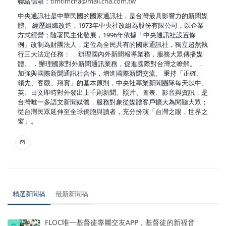
聯絡信箱：
timtimcna@mail.cna.com.tw
中央通訊社是中華民國的國家通訊社，是台灣最具影響力的新聞媒
體。 經歷組織改造，1973年中央社改組為股份有限公司，以企業
方式經營；隨著民主化發展，1996年依據「中央通訊社設置條
例」改制為財團法人，定位為全民共有的國家通訊社，獨立超然執
行三大法定任務： ．辦理國內外新聞報導業務，服務大眾傳播媒
體。 ．辦理國家對外新聞通訊業務，促進國際對台灣之瞭解。 ．
加強與國際新聞通訊社合作，增進國際新聞交流。 秉持「正確、
領先、客觀、翔實」的基本原則，中央社專業新聞團隊每天以中、
英、日文即時對外發出上千則新聞、照片、圖表、影音與資訊，是
台灣唯一多語文新聞媒體，服務對象從媒體客戶擴大為閱聽大眾；
從台灣民眾延伸至全球僑胞與讀者，充分扮演「台灣之眼，世界之
窗」。
精選新聞稿
最新新聞稿
FLOC唯一基督徒專屬交友APP，基督徒的新福音