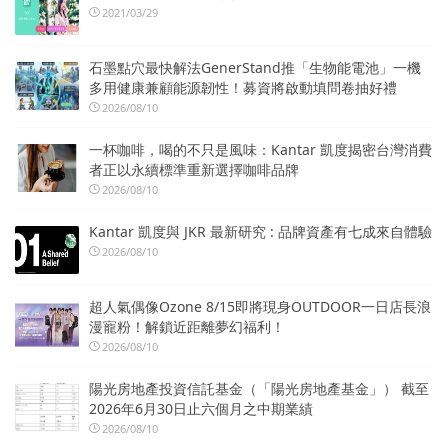
2021/03/29
石墨點穴最快解法GenerStand推「生物能電池」一機
多用健康兼顧能源韌性！募資將啟動填問卷抽好禮
2026/08/10
一杯咖啡，喝的不只是風味：Kantar 凱度揭密台灣消費
者正以永續標準重新選擇咖啡品牌
2026/08/10
Kantar 凱度與 JKR 最新研究 : 品牌資產有七成來自體驗
2026/08/10
超人氣偶像Ozone 8/15即將現身OUTDOOR一日店長浪
漫寵粉！解鎖近距離夢幻福利！
2026/08/10
陽光房地產投資信託基金（「陽光房地產基金」） 截至
2026年6月30日止六個月之中期業績
2026/08/10