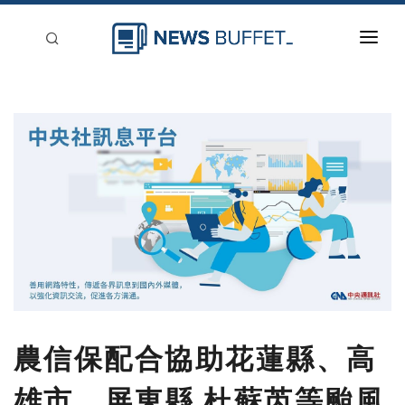
回到首頁
新聞稿分類
登入
刊登
農信保配合協助花蓮縣、高
雄市、屏東縣 杜蘇芮等颱風