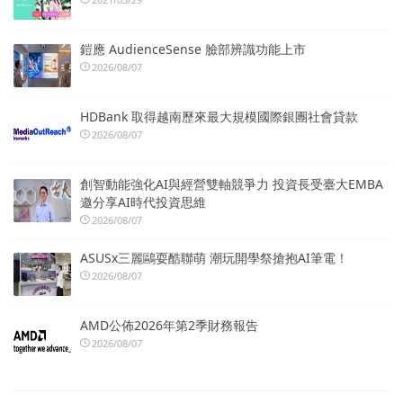
鎧應 AudienceSense 臉部辨識功能上市
2026/08/07
HDBank 取得越南歷來最大規模國際銀團社會貸款
2026/08/07
創智動能強化AI與經營雙軸競爭力 投資長受臺大EMBA
邀分享AI時代投資思維
2026/08/07
ASUSx三麗鷗耍酷聯萌 潮玩開學祭搶抱AI筆電！
2026/08/07
AMD公佈2026年第2季財務報告
2026/08/07