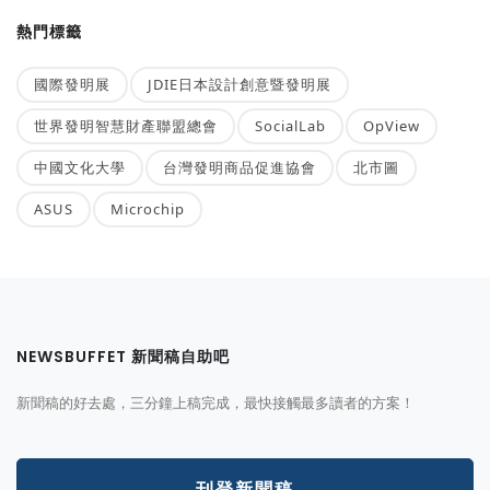
熱門標籤
國際發明展
JDIE日本設計創意暨發明展
世界發明智慧財產聯盟總會
SocialLab
OpView
中國文化大學
台灣發明商品促進協會
北市圖
ASUS
Microchip
NEWSBUFFET 新聞稿自助吧
新聞稿的好去處，三分鐘上稿完成，最快接觸最多讀者的方案！
刊登新聞稿