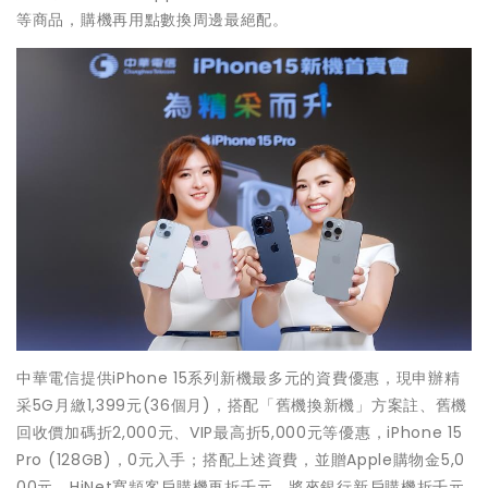
等商品，購機再用點數換周邊最絕配。
中華電信提供iPhone 15系列新機最多元的資費優惠，現申辦精
采5G月繳1,399元(36個月)，搭配「舊機換新機」方案註、舊機
回收價加碼折2,000元、VIP最高折5,000元等優惠，iPhone 15
Pro (128GB)，0元入手；搭配上述資費，並贈Apple購物金5,0
00元、HiNet寬頻客戶購機再折千元、將來銀行新戶購機折千元