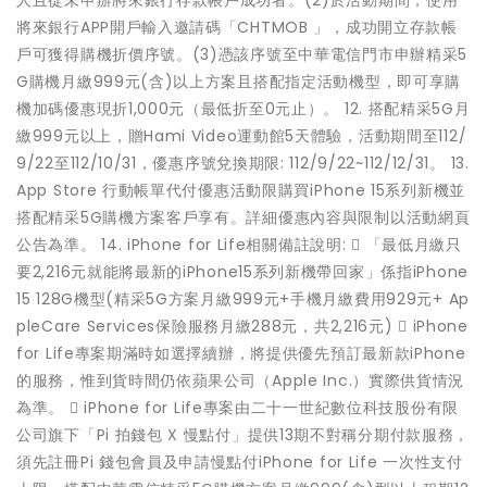
將來銀行APP開戶輸入邀請碼「CHTMOB 」，成功開立存款帳
戶可獲得購機折價序號。(3)憑該序號至中華電信門市申辦精采5
G購機月繳999元(含)以上方案且搭配指定活動機型，即可享購
機加碼優惠現折1,000元（最低折至0元止）。 12. 搭配精采5G月
繳999元以上，贈Hami Video運動館5天體驗，活動期間至112/
9/22至112/10/31，優惠序號兌換期限: 112/9/22~112/12/31。 13.
App Store 行動帳單代付優惠活動限購買iPhone 15系列新機並
搭配精采5G購機方案客戶享有。詳細優惠內容與限制以活動網頁
公告為準。 14. iPhone for Life相關備註說明:  「最低月繳只
要2,216元就能將最新的iPhone15系列新機帶回家」係指iPhone
15 128G機型(精采5G方案月繳999元+手機月繳費用929元+ Ap
pleCare Services保險服務月繳288元，共2,216元)  iPhone
for Life專案期滿時如選擇續辦，將提供優先預訂最新款iPhone
的服務，惟到貨時間仍依蘋果公司（Apple Inc.）實際供貨情況
為準。  iPhone for Life專案由二十一世紀數位科技股份有限
公司旗下「Pi 拍錢包 X 慢點付」提供13期不對稱分期付款服務，
須先註冊Pi 錢包會員及申請慢點付iPhone for Life 一次性支付