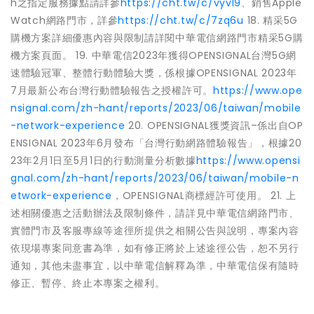
h之指定服務據點請詳參
https://cht.tw/c/vyvl9
、銷售Apple
Watch網路門市，詳參
https://cht.tw/c/7zq6u
18. 精采5G
購機方案詳細優惠內容與限制請詳閱中華電信網路門市精采5G購
機方案頁面。 19. 中華電信2023年獲得OPENSIGNAL台灣5G網
速體驗冠軍、整體行動體驗大獎，係根據OPENSIGNAL 2023年
7月最新公布台灣行動體驗報告之授權許可。
https://www.ope
nsignal.com/zh-hant/reports/2023/06/taiwan/mobile
-network-experience
20. OPENSIGNAL獲獎資訊–係出自OP
ENSIGNAL 2023年6月發布「台灣行動網路體驗報告」，根據20
23年2月1日至5月1日的行動測量分析數據
https://www.opensi
gnal.com/zh-hant/reports/2023/06/taiwan/mobile-n
etwork-experience
，OPENSIGNAL商標經許可使用。 21. 上
述相關優惠之活動辦法及限制條件，請詳見中華電信網路門市、
實體門市及客服專線等途徑所提供之相關公告與說明，專案內容
依現場專案同意書為準，如有修正將於上述途徑公告，恕不另行
通知，其他未盡事宜，以中華電信解釋為準，中華電信保有隨時
修正、暫停、終止本專案之權利。