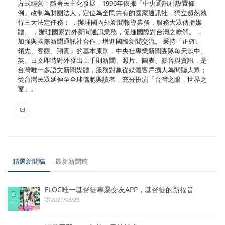
方式經營；隨著民主化發展，1996年依據「中央通訊社設置條
例」改制為財團法人，定位為全民共有的國家通訊社，獨立超然執
行三大法定任務： ．辦理國內外新聞報導業務，服務大眾傳播媒
體。 ．辦理國家對外新聞通訊業務，促進國際對台灣之瞭解。 ．
加強與國際新聞通訊社合作，增進國際新聞交流。 秉持「正確、
領先、客觀、翔實」的基本原則，中央社專業新聞團隊每天以中、
英、日文即時對外發出上千則新聞、照片、圖表、影音與資訊，是
台灣唯一多語文新聞媒體，服務對象從媒體客戶擴大為閱聽大眾；
從台灣民眾延伸至全球僑胞與讀者，充分扮演「台灣之眼，世界之
窗」。
精選新聞稿
最新新聞稿
FLOC唯一基督徒專屬交友APP，基督徒的新福音
2021/03/29