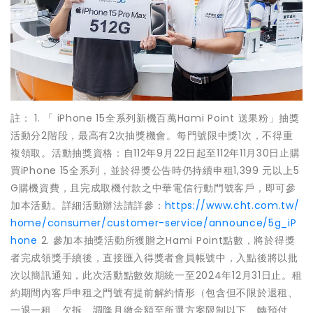
註： 1. 「 iPhone 15全系列新機百萬Hami Point 送果粉」抽獎
活動分2階段，最高有2次抽獎機會。每門號限中獎1次，不得重
複領取。活動抽獎資格：自112年9月22日起至112年11月30日止購
買iPhone 15全系列，並於得獎公告時仍持續申租1,399 元以上5
G購機資費，且完成取機付款之中華電信行動門號客戶，即可參
加本活動。詳細活動辦法請詳參：
https://www.cht.com.tw/
home/consumer/customer-service/announce/5g_iP
hone
2. 參加本抽獎活動所獲贈之Hami Point點數，將於得獎
者完成領獎手續後，直接匯入得獎者會員帳號中，入點後將以批
次以簡訊通知，此次活動點數效期統一至2024年12月31日止。租
約期間內客戶申租之門號有提前解約情形（包含但不限於退租、
一退一租、欠拆、調降月繳金額至所選方案限制以下、轉預付