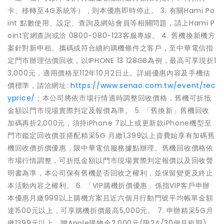
卡、移轉至4G系統等），則本優惠即時停止。 3. 有關Hami Po
int 點數使用、設定、查詢及網站會員等相關問題，請上Hami P
oint官網查詢或洽 0800-080-123客服專線。 4. 舊機換新機方
案針對新申租、攜碼或符合續約購機條件之客戶，至中華電信指
定門市辦理估價回收，以IPHONE 13 128GB為例，最高可享現折1
3,000元，適用價格至112年10月2日止。詳細優惠內容及手機估
價標準，請洽網址:
https://www.senao.com.tw/event/rec
yprice/
；本公司將依市場行情適時調整回收價格，舊機可折抵
金額以門市現場實際判定及報價為準。 5. 「舊換新」舊機回收
加碼再折2,000元，須持iPhone 7以上或更新款iPhone機型至
門市鑑定回收價並搭配精采5G 月繳1,399以上資費始享有加碼舊
機回收價折價優惠，限中華電信服務據點辦理。舊機回收價格依
市場行情調整，可折抵金額以門市現場實際判定報價以及回收聲
明書為準，本公司保有舊機是否回收之權利，並保留變更及終止
本活動內容之權利。 6. 「VIP購機折價優惠」係指VIP客戶申辦
本優惠月繳999以上購機方案且近六個月行動門號平均帳單金額
達1500元以上，可享購機折價最高5,000元。 7. 申辦精采5G月
繳1399元以上，贈Apple購物金2,000元(限24/30個月租期)，