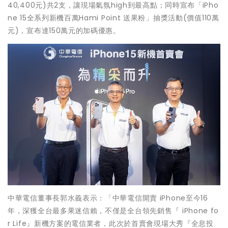
40,400元)共2支，讓現場氣氛high到最高點；同時宣布「iPho
ne 15全系列新機百萬Hami Point 送果粉」抽獎活動(價值110萬
元)，宣布達150萬元的加碼優惠。
中華電信董事長郭水義表示：「中華電信開賣 iPhone至今16
年，深獲全台最多果迷信賴，不僅是全台領先銷售『 iPhone fo
r Life』新機方案的電信業者，此次於首賣會現場大秀『全息投