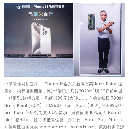
中華電信同步宣布「 iPhone 15全系列新機百萬Hami Point 送
果粉」抽獎活動開跑，總計2階段。凡於2023年11月30日前申辦
「精采5G購機方案」月繳1,399元(含)以上，有機會抽16,788點
Hami Point(20名)、13,990點Hami Point(30名)與6,995點H
ami Point(50名)等共100個獎項、總價值達110萬元！ Hami P
oint 1點即1元，除可折抵電信費，亦可於「Hami Go」iPhone
好禮專區自由兌換Apple Watch、AirPods Pro、原廠行動電源