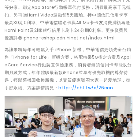
等好康。綁定App Store行動帳單代付服務，消費最高享千元抵
扣、另再贈Hami Video運動館5天體驗。持中國信託信用卡享
最高30期0利率、中華電信聯名卡與All Me卡卡友消費滿額再送
Hami Point及21家銀行信用卡刷卡24分期0利率。更多資費與
優惠詳參iphone-eshop.cdn.hinet.net/index.html
為讓果粉每年可輕鬆入手 iPhone 新機，中華電信更領先全台銷
售「iPhone for Life」新機方案，搭配精采5G指定方案及Appl
eCare Service行動裝置保險服務，消費者無須信用卡即能以分
期月繳方式，年年體驗最新款iPhone並享有優先取機的尊榮待
遇，輕鬆舊機回收換新機，以實質優惠號召大家一起愛地球，攜
手顧永續。方案詳情請見：
https://cht.tw/x/26ean