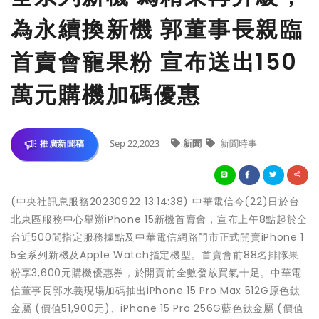
為永續換新機 郭董事長親臨
首賣會寵果粉 宣布送出150
萬元購機加碼優惠
Sep 22,2023
新聞
新聞時事
推廣新聞稿
(中央社訊息服務20230922 13:14:38) 中華電信今(22)日於台
北東區服務中心舉辦iPhone 15新機首賣會，宣布上午8點起於全
台近500間指定服務據點及中華電信網路門市正式開賣iPhone 1
5全系列新機及Apple Watch指定機型。首賣會前88名排隊果
粉享3,600元購機優惠券，於開賣前全數發放買氣十足。中華電
信董事長郭水義現場加碼抽出iPhone 15 Pro Max 512G原色鈦
金屬 (價值51,900元)、iPhone 15 Pro 256G藍色鈦金屬 (價值