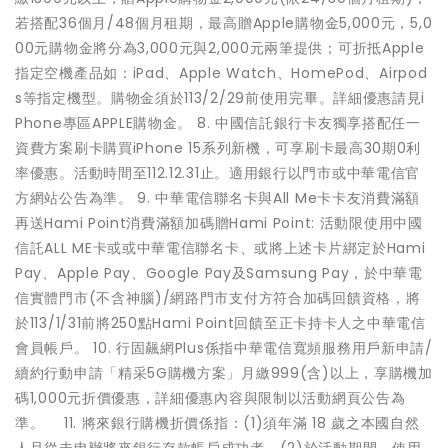
若搭配36個月/48個月租期，最高贈Apple購物金5,000元，5,0
00元購物金將分為3,000元與2,000元兩筆提供；可折抵Apple
指定空機產品如：iPad、Apple Watch、HomePod、Airpod
s等指定機型。購物金須於113/2/29前使用完畢。詳細優惠請見i
Phone專區APPLE購物金。 8. 中國信託銀行卡友獨享搭配任一
資費方案刷卡購買iPhone 15系列新機，可享刷卡最高30期0利
率優惠。活動時間至112.12.31止。適用銀行以門市或中華電信官
方網站公告為準。 9. 中華電信聯名卡與All Me卡卡友消費滿額
再送Hami Point消費滿額加碼贈Hami Point: 活動限使用中國
信託ALL ME卡或或中華電信聯名卡、或將上述卡片綁定於Hami
Pay、Apple Pay、Google Pay及Samsung Pay，於中華電
信實體門市(不含神腦)/網路門市支付方符合加碼回饋資格，將
於113/1/31前將250點Hami Point回饋至正卡持卡人之中華電信
會員帳戶。 10. 行固飆網Plus係指中華電信寬頻服務用戶新申請/
續約行動申請「精采5G購機方案」月繳999(含)以上，享購機加
碼1,000元折價優惠，詳細優惠內容與限制以活動網頁公告為
準。 11. 將來銀行購機折價係指：(1)須年滿 18 歲之本國自然
人且從未申辦將來銀行存款帳戶成功者。(2)於活動期間，使用