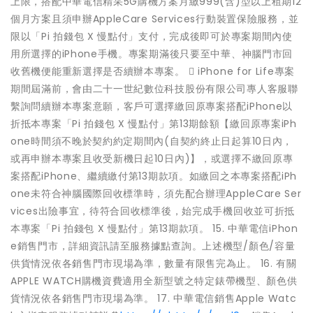
上限，搭配中華電信精采5G購機方案月繳999(含)型以上租期12
個月方案且須申辦AppleCare Services行動裝置保險服務，並
限以「Pi 拍錢包 X 慢點付」支付，完成後即可於專案期間內使
用所選擇的iPhone手機。專案期滿後只要至中華、神腦門市回
收舊機便能重新選擇是否續辦本專案。  iPhone for Life專案
期間屆滿前，會由二十一世紀數位科技股份有限公司專人客服聯
繫詢問續辦本專案意願，客戶可選擇繳回原專案搭配iPhone以
折抵本專案「Pi 拍錢包 X 慢點付」第13期餘額【繳回原專案iPh
one時間須不晚於契約約定期間內(自契約終止日起算10日內，
或再申辦本專案且收受新機日起10日內)】，或選擇不繳回原專
案搭配iPhone、繼續繳付第13期款項。如繳回之本專案搭配iPh
one未符合神腦國際回收標準時，須先配合辦理AppleCare Ser
vices出險事宜，待符合回收標準後，始完成手機回收並可折抵
本專案「Pi 拍錢包 X 慢點付」第13期款項。 15. 中華電信iPhon
e銷售門市，詳細資訊請至服務據點查詢。上述機型/顏色/容量
供貨情況依各銷售門市現場為準，數量有限售完為止。 16. 有關
APPLE WATCH購機資費適用全新型號之特定錶帶機型、顏色供
貨情況依各銷售門市現場為準。 17. 中華電信銷售Apple Watc