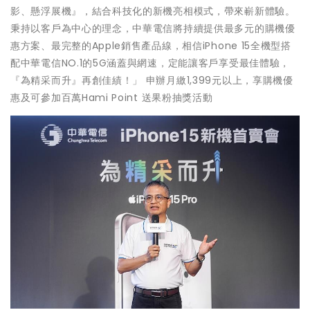
影、懸浮展機』，結合科技化的新機亮相模式，帶來嶄新體驗。
秉持以客戶為中心的理念，中華電信將持續提供最多元的購機優
惠方案、最完整的Apple銷售產品線，相信iPhone 15全機型搭
配中華電信NO.1的5G涵蓋與網速，定能讓客戶享受最佳體驗，
『為精采而升』再創佳績！」 申辦月繳1,399元以上，享購機優
惠及可參加百萬Hami Point 送果粉抽獎活動