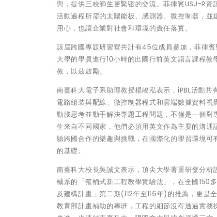
與，提供三校師生更緊密的交流。菲律賓USJ-R資訊學院院
活動過程所需的太陽能板、感測器、微控制器，並
用心，也讓企業對社會和環境的責任落實。
該屆跨國專題研習營共計有45位成員參加，菲律賓
大學的學員進行10小時的出國行前英文語言課程
教，以茲鼓勵。
南臺科大電子系助理教授楊峻泓表示，iPBL活動
電路組裝與配線、微控制器程式和雲端數據資料視
動腦思考並動手解決專題工程問題，不僅是一個對
生來自不同國家，他們必須用英文作為主要的溝通
驗跨國合作的樂趣與挑戰，在國際化的學習環境可
的基礎。
南臺科大校長吳誠文表示，頂尖大學著重研發分析
械系的「箍桶式新工程教學實驗法」，在全國150
及建構計畫」第二期(112年至116年)的推薦，更
教育部計畫補助的專班，工程的細節沒有透過實務