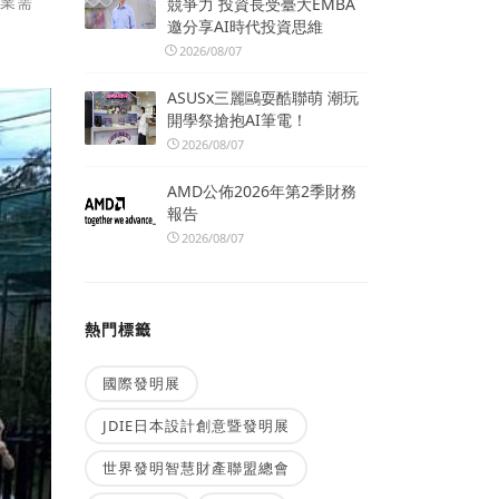
產業需
競爭力 投資長受臺大EMBA
邀分享AI時代投資思維
2026/08/07
ASUSx三麗鷗耍酷聯萌 潮玩
開學祭搶抱AI筆電！
2026/08/07
AMD公佈2026年第2季財務
報告
2026/08/07
熱門標籤
國際發明展
JDIE日本設計創意暨發明展
世界發明智慧財產聯盟總會