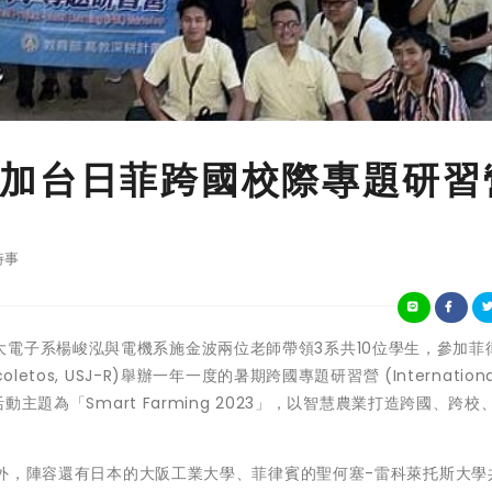
加台日菲跨國校際專題研習
時事
今年南臺科大電子系楊峻泓與電機系施金波兩位老師帶領3系共10位學生，參加
ecoletos, USJ-R)舉辦一年一度的暑期跨國專題研習營 (International
動主題為「Smart Farming 2023」，以智慧農業打造跨國、跨校
師生外，陣容還有日本的大阪工業大學、菲律賓的聖何塞-雷科萊托斯大學