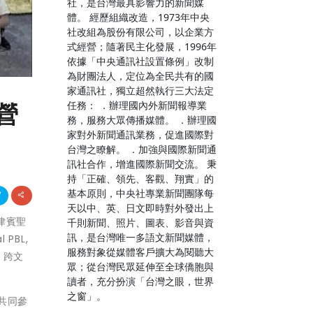
社，是台灣最具影響力的新聞媒
體。 經歷組織改造，1973年中央
社改組為股份有限公司，以企業方
式經營；隨著民主化發展，1996年
依據「中央通訊社設置條例」改制
為財團法人，定位為全民共有的國
家通訊社，獨立超然執行三大法定
任務： ．辦理國內外新聞報導業
營
務，服務大眾傳播媒體。 ．辦理國
家對外新聞通訊業務，促進國際對
台灣之瞭解。 ．加強與國際新聞通
訊社合作，增進國際新聞交流。 秉
持「正確、領先、客觀、翔實」的
基本原則，中央社專業新聞團隊每
天以中、英、日文即時對外發出上
菲律賓聖
千則新聞、照片、圖表、影音與資
訊，是台灣唯一多語文新聞媒體，
 PBL,
服務對象從媒體客戶擴大為閱聽大
、跨文
眾；從台灣民眾延伸至全球僑胞與
讀者，充分扮演「台灣之眼，世界
之窗」。
共同參