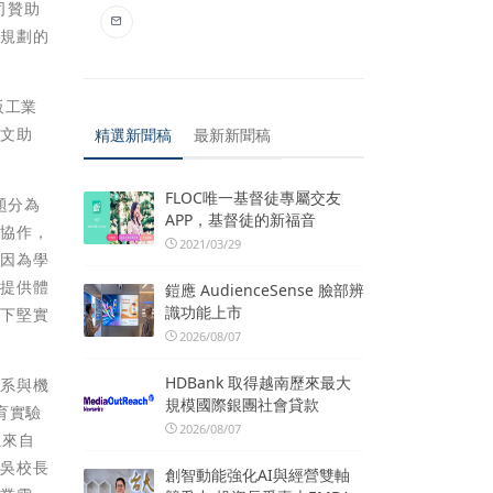
公司贊助
動規劃的
阪工業
英文助
精選新聞稿
最新新聞稿
FLOC唯一基督徒專屬交友
題分為
APP，基督徒的新福音
同協作，
2021/03/29
，因為學
生提供體
鎧應 AudienceSense 臉部辨
識功能上市
打下堅實
2026/08/07
HDBank 取得越南歷來最大
機系與機
規模國際銀團社會貸款
育實驗
2026/08/07
位來自
，吳校長
創智動能強化AI與經營雙軸