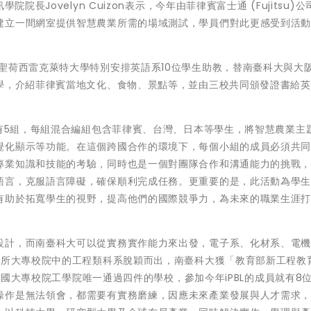
長Jovelyn Cuizon表示，今年由菲律賓富士通 (Fujitsu)
建立一間網室提供智慧農業所需的場域測試，學員們對此更感受到活
聖荷西雷克萊特大學特別安排英語系10位學生助教，替南臺科大與大
教學，介紹菲律賓當地文化、食物、景點等，並由三校共同頒發證書給
共有5組，每組混合編組包含菲律賓、台灣、日本等學生，將智慧農業主
覺化顯示等功能。在這個跨國合作的環境下，每個小組的成員必須共
專業知識和技能的考驗，同時也是一個對團隊合作和溝通能力的挑戰
語言，克服語言障礙，確保順利完成任務。更重要的是，此活動為學
有助於拓寬學生的視野，提高他們的國際競爭力，為未來的職業生涯
設計，而南臺科大可以從實務實作能力來出發，電子系、化材系、電
多所大專校院中的工程類科系脫穎而出，南臺科大獲「教育部新工程教
是全國大專校院工學院唯一通過四件的學校，參加今年iPBL的成員就有8
操作是無法領會，都需要有實務磨練，因應未來產業發展與人才需求