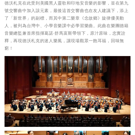
德沃札克在此受到美國黑人靈歌和印地安音樂的影響，並在第九
號交響曲中加入該元素，最後這首交響曲也在友人建議下，添上
了「新世界」的副標，而其中第二樂章《念故鄉》旋律優美動
人，被列為台灣中、小學音樂課中必學習樂曲。此曲在樂團德籍
音樂總監兼首席指揮葛諾‧舒馬富斯帶領下，原汁原味，忠實詮
釋，再現德沃札克的迷人樂風，讓現場觀眾一飽耳福，回味無
窮！