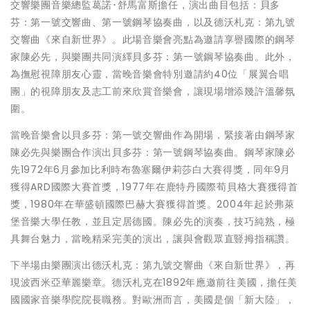
交響樂團音樂總監葛諾･舒馬富斯擔任，演出曲目包括：貝多
芬：第一號交響曲、第一號鋼琴協奏曲，以及德沃札克：第九號
交響曲《來自新世界》。此場音樂會亮點為邀請享譽國際的鋼琴
家陳必先，與樂團共同演繹貝多芬：第一號鋼琴協奏曲。此外，
為撫慰視障朋友心靈，當晚音樂會特別邀請約40位「展翼合唱
團」的視障朋友及志工前來欣賞音樂會，讓現場增添幾許溫馨氛
圍。
當晚音樂會以貝多芬：第一號交響曲作為開場，緊接著由鋼琴家
陳必先與樂團合作演出貝多芬：第一號鋼琴協奏曲。鋼琴家陳必
先1972年6月參加比利時布魯塞爾伊莉莎白大賽得獎，同年9月
獲得ARD國際大賽首獎，1977年在鹿特丹國際荀貝格大賽獲得首
獎，1980年在華盛頓國際巴赫大賽獲得首獎。2004年起於弗萊
堡音樂大學任教，並且定居德國。陳必先的演奏，技巧純熟，極
具舞台魅力，當晚精采完美的演出，讓與會觀眾直豎拇指稱讚。
下半場由樂團演出德沃札克：第九號交響曲《來自新世界》，再
現波西米亞華麗樂章。德沃札克在1892年應邀前往美國，擔任美
國國家音樂學院院長職務。對歐洲而言，美國是個「新大陸」，