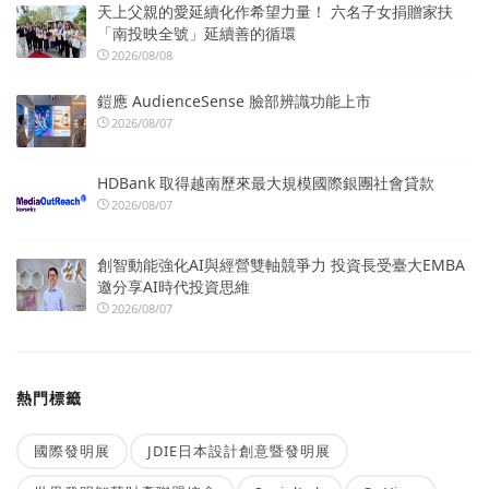
天上父親的愛延續化作希望力量！ 六名子女捐贈家扶
「南投映全號」延續善的循環
2026/08/08
鎧應 AudienceSense 臉部辨識功能上市
2026/08/07
HDBank 取得越南歷來最大規模國際銀團社會貸款
2026/08/07
創智動能強化AI與經營雙軸競爭力 投資長受臺大EMBA
邀分享AI時代投資思維
2026/08/07
熱門標籤
國際發明展
JDIE日本設計創意暨發明展