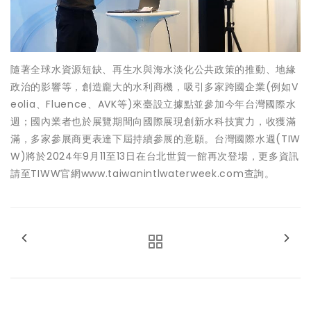
隨著全球水資源短缺、再生水與海水淡化公共政策的推動、地緣
政治的影響等，創造龐大的水利商機，吸引多家跨國企業(例如V
eolia、Fluence、AVK等)來臺設立據點並參加今年台灣國際水
週；國內業者也於展覽期間向國際展現創新水科技實力，收獲滿
滿，多家參展商更表達下屆持續參展的意願。台灣國際水週(TIW
W)將於2024年9月11至13日在台北世貿一館再次登場，更多資訊
請至TIWW官網www.taiwanintlwaterweek.com查詢。