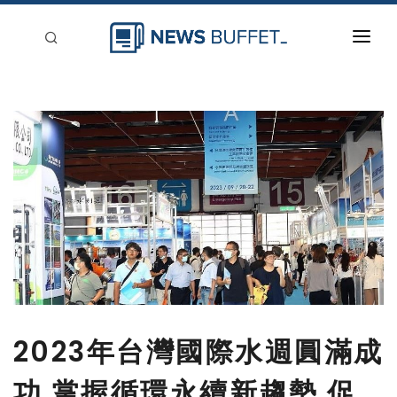
回到首頁
新聞稿分類
登入
刊登
2023年台灣國際水週圓滿成
功 掌握循環永續新趨勢 促