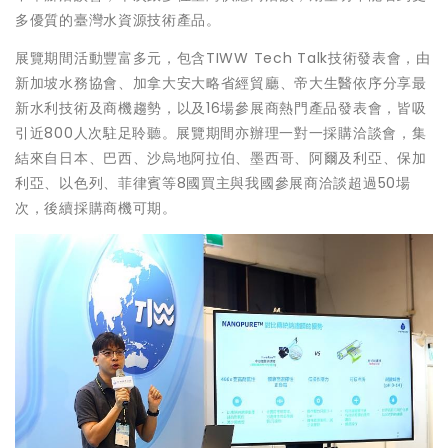
多優質的臺灣水資源技術產品。
展覽期間活動豐富多元，包含TIWW Tech Talk技術發表會，由
新加坡水務協會、加拿大安大略省經貿廳、帝大生醫依序分享最
新水利技術及商機趨勢，以及16場參展商熱門產品發表會，皆吸
引近800人次駐足聆聽。展覽期間亦辦理一對一採購洽談會，集
結來自日本、巴西、沙烏地阿拉伯、墨西哥、阿爾及利亞、保加
利亞、以色列、菲律賓等8國買主與我國參展商洽談超過50場
次，後續採購商機可期。