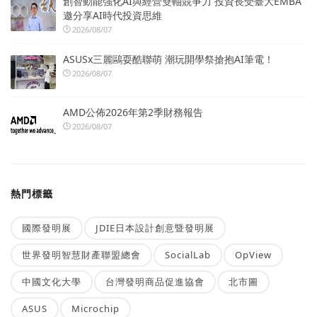
創智動能強化AI與經營雙軸競爭力 投資長受臺大EMBA
邀分享AI時代投資思維
2026/08/07
ASUSx三麗鷗耍酷聯萌 潮玩開學祭搶抱AI筆電！
2026/08/07
AMD公佈2026年第2季財務報告
2026/08/07
熱門標籤
國際發明展
JDIE日本設計創意暨發明展
世界發明智慧財產聯盟總會
SocialLab
OpView
中國文化大學
台灣發明商品促進協會
北市圖
ASUS
Microchip