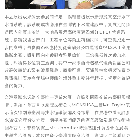
本屆展出成果深受參展商肯定：揚程管機展示新形態真空汙水下
水道系統，該系統成功應用在臺灣的下水道建設中，於展期間獲
得國內外買主洽詢；大地昌展示高密度聚乙烯(HDPE) 管道系
統，接獲我國公部門、工程單位等買主積極詢問，可望促成進一
步的商機；丹麥商AVK也特別從荷蘭分公司運送直徑1.2米工業用
蝶閥來臺，吸引國內外參觀者駐足瞭解；三錦機器首次參加水
週，即獲得多位買主洽詢，其中一家墨西哥機械代理商對該公司
超高效率離心泵有濃厚興趣，商機可期。泵浦與抽水機製造廠泉
溢電機則表示今年場中接觸的海外買主較往年精準，肯定外貿協
會的努力。
台灣國際水週為全臺唯一專業水展，亦吸引國際企業來臺觀展採
購，例如：墨西哥水處理技術公司MONSUSA主管Mr. Taylor表
示這次特別來臺灣尋找水循環設備及冷卻塔，在展場中看到許多
水資源管理解決方案，期望將臺灣優秀的產業經驗及最新技術帶
回墨西哥；菲律賓買主Ms. Jennifier特別感謝外貿協會在展場
中舉辦洽談會，本次跟多位臺灣供應商洽談，期望明年能看到更