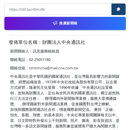
推廣新聞稿
發佈單位名稱：財團法人中央通訊社
新聞聯絡人：訊息服務核稿員
聯絡電話：02-25051180
聯絡信箱：
timtimcna@mail.cna.com.tw
中央通訊社是中華民國的國家通訊社，是台灣最具影響力的新聞媒
體。 經歷組織改造，1973年中央社改組為股份有限公司，以企業
方式經營；隨著民主化發展，1996年依據「中央通訊社設置條
例」改制為財團法人，定位為全民共有的國家通訊社，獨立超然執
行三大法定任務： ．辦理國內外新聞報導業務，服務大眾傳播媒
體。 ．辦理國家對外新聞通訊業務，促進國際對台灣之瞭解。 ．
加強與國際新聞通訊社合作，增進國際新聞交流。 秉持「正確、
領先、客觀、翔實」的基本原則，中央社專業新聞團隊每天以中、
英、日文即時對外發出上千則新聞、照片、圖表、影音與資訊，是
台灣唯一多語文新聞媒體，服務對象從媒體客戶擴大為閱聽大眾；