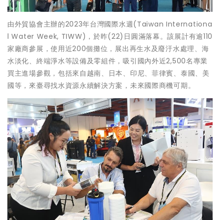
由外貿協會主辦的2023年台灣國際水週(Taiwan Internationa
l Water Week, TIWW)，於昨(22)日圓滿落幕。該展計有逾110
家廠商參展，使用近200個攤位，展出再生水及廢汙水處理、海
水淡化、終端淨水等設備及零組件，吸引國內外近2,500名專業
買主進場參觀，包括來自越南、日本、印尼、菲律賓、泰國、美
國等，來臺尋找水資源永續解決方案，未來國際商機可期。