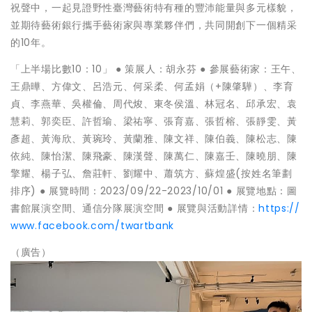
祝聲中，一起見證野性臺灣藝術特有種的豐沛能量與多元樣貌，
並期待藝術銀行攜手藝術家與專業夥伴們，共同開創下一個精采
的10年。
「上半場比數10：10」 ● 策展人：胡永芬 ● 參展藝術家：王午、
王鼎曄、方偉文、呂浩元、何采柔、何孟娟（+陳肇驊）、李育
貞、李燕華、吳權倫、周代焌、東冬侯溫、林冠名、邱承宏、袁
慧莉、郭奕臣、許哲瑜、梁祐寧、張育嘉、張哲榕、張靜雯、黃
彥超、黃海欣、黃琬玲、黃蘭雅、陳文祥、陳伯義、陳松志、陳
依純、陳怡潔、陳飛豪、陳漢聲、陳萬仁、陳嘉壬、陳曉朋、陳
擎耀、楊子弘、詹莊軒、劉耀中、蕭筑方、蘇煌盛(按姓名筆劃
排序) ● 展覽時間：2023/09/22-2023/10/01 ● 展覽地點：圖
書館展演空間、通信分隊展演空間 ● 展覽與活動詳情：
https://
www.facebook.com/twartbank
（廣告）