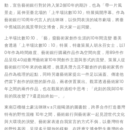
動，宣告藝術銀行對於跨入第2個10年的期許，也為「帶一片風
景走」延伸至臺北場的「上半場比數10:10」特展揭開序幕。作為
藝術銀行10周年代言人的法咪咪，以快閃表演的城市劇場，將臺
中舊城區的風景帶到文博會，與大家一起同樂。
上半場比數10:10，「藝」窺藝術家創作生涯的10年間流變 臺美
會透過「上半場比數10：10」特展，特邀策展人胡永芬女士，以1
0年作為時間維度、藝術銀行購藏作品作為空間向度，用89件作
品呈現40組臺灣藝術家10年間創作主題與形式的流變。策展人從
藝術銀行10年來的收藏裡，挑選具潛力且不斷創作的藝術家舊作
品作為梳理的起點，同時另邀藝術家提出一件足以涵蓋、傳達他
們當下創作的狀態的新作品，兩者併置展出。觀眾透過藝術家10
年之間的兩件作品，也在觀展的過程中思考；「此刻的我與10年
前的我改變了?還是始終如一。」
東南亞榴槤土豪法咪咪v.s只能喝酒的圖書館，跨界合作打造臺灣
特有的野性混種 10年之間，藝術銀行與藝術家一起見證世代文化
與大環境的演變。藝術家表達自我宣言的方式不侷，以臺灣特有
的野性基因，呈現多元開放的樣貌。在呼應文博會野生臺灣的命