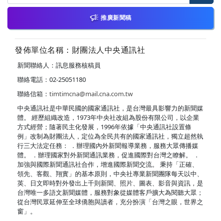
推廣新聞稿
發佈單位名稱：財團法人中央通訊社
新聞聯絡人：訊息服務核稿員
聯絡電話：02-25051180
聯絡信箱：
timtimcna@mail.cna.com.tw
中央通訊社是中華民國的國家通訊社，是台灣最具影響力的新聞媒
體。 經歷組織改造，1973年中央社改組為股份有限公司，以企業
方式經營；隨著民主化發展，1996年依據「中央通訊社設置條
例」改制為財團法人，定位為全民共有的國家通訊社，獨立超然執
行三大法定任務： ．辦理國內外新聞報導業務，服務大眾傳播媒
體。 ．辦理國家對外新聞通訊業務，促進國際對台灣之瞭解。 ．
加強與國際新聞通訊社合作，增進國際新聞交流。 秉持「正確、
領先、客觀、翔實」的基本原則，中央社專業新聞團隊每天以中、
英、日文即時對外發出上千則新聞、照片、圖表、影音與資訊，是
台灣唯一多語文新聞媒體，服務對象從媒體客戶擴大為閱聽大眾；
從台灣民眾延伸至全球僑胞與讀者，充分扮演「台灣之眼，世界之
窗」。