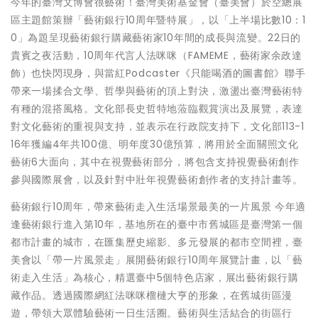
今年的臺灣文博會很藝術！臺灣美術基金會（臺美會）於空總展
區主題館策辦「藝術銀行10周年暨特展」，以「上半場比數10：1
0」為題呈現藝術銀行購藏藝術家10年間的成長與流變。22日的
貴賓之夜活動，10周年代言人法咪咪（FAMEME，藝術家余政達
飾）也快閃現身，與當紅Podcaster《只能喝酒的圖書館》聯手
帶來一場揉合文學、哲學與藝術的頂上對決，激盪出臺灣藝術特
有種的混搭風格。文化部長史哲特地蒞臨觀賞演出及展覽，表達
對文化藝術的重視與支持，並表示在行政院支持下，文化部113-1
16年獲編4年共100億、明年度30億預算，將用於全面關照文化
藝術6大面向，其中在視覺藝術部分，將包含支持視覺藝術創作
參與國際展會，以及針對中壯年視覺藝術創作者的支持計畫等。
藝術銀行10周年，帶來藝術走入生活場景最美的一片風景 今年適
逢藝術銀行進入第10年，基地所在的臺中市舊城區是臺灣第一個
都市計畫的城市，在匯集歷史縮影、多元發展的都市空間裡，臺
美會以「帶一片風景走」展開藝術銀行10周年展覽計畫，以「藝
術走入生活」為核心，精選臺中5個特色店家，展出藝術銀行購
藏作品。透過國際網紅法咪咪榴槤大亨的形象，在舊城街區漫
遊，帶領大眾體驗藝術一日生活圈。藝術與生活結合的街區行