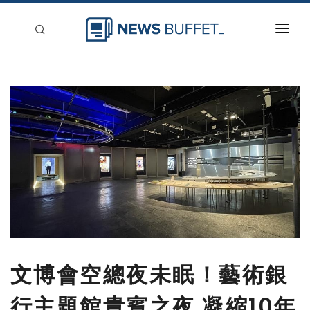
回到首頁
新聞稿分類
登入
刊登
文博會空總夜未眠！藝術銀
行主題館貴賓之夜 凝縮10年