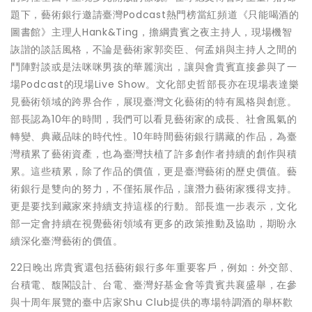
題下，藝術銀行邀請臺灣Podcast熱門榜當紅頻道《只能喝酒的
圖書館》主理人Hank&Ting，擔綱貴賓之夜主持人，現場機智
詼諧的談話風格，不論是藝術家郭奕臣、何孟娟與主持人之間的
鬥陣對談或是法咪咪男孩的華麗演出，讓與會貴賓直接參與了一
場Podcast的現場Live Show。文化部史哲部長亦在現場表達樂
見藝術領域的跨界合作，展現臺灣文化藝術的特有風格與創意。
部長認為10年的時間，我們可以看見藝術家的成長、社會風氣的
轉變、典藏品味的時代性。10年時間藝術銀行購藏的作品，為臺
灣積累了藝術資產，也為臺灣扶植了許多創作者持續的創作與積
累。這些積累，除了作品的價值，更是臺灣藝術的歷史價值。藝
術銀行是雙向的努力，不僅拓展作品，讓潛力藝術家獲得支持。
更是要找到藏家來持續支持這樣的行動。部長進一步表示，文化
部一定會持續在視覺藝術領域有更多的政策推動及協助，期盼永
續深化臺灣藝術的價值。
22日晚出席貴賓還包括藝術銀行多年重要客戶，例如：外交部、
台積電、馥閣設計、台電、臺灣好基金會等貴賓共襄盛舉，在參
與十周年展覽的臺中店家Shu Club提供的專場特調酒的舉杯歡