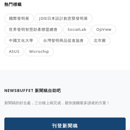
熱門標籤
國際發明展
JDIE日本設計創意暨發明展
世界發明智慧財產聯盟總會
SocialLab
OpView
中國文化大學
台灣發明商品促進協會
北市圖
ASUS
Microchip
NEWSBUFFET 新聞稿自助吧
新聞稿的好去處，三分鐘上稿完成，最快接觸最多讀者的方案！
刊登新聞稿