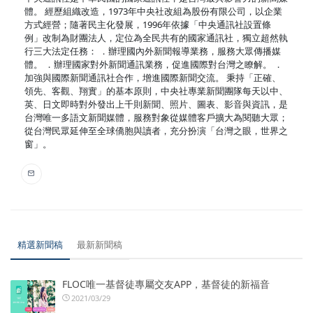
體。 經歷組織改造，1973年中央社改組為股份有限公司，以企業
方式經營；隨著民主化發展，1996年依據「中央通訊社設置條
例」改制為財團法人，定位為全民共有的國家通訊社，獨立超然執
行三大法定任務： ．辦理國內外新聞報導業務，服務大眾傳播媒
體。 ．辦理國家對外新聞通訊業務，促進國際對台灣之瞭解。 ．
加強與國際新聞通訊社合作，增進國際新聞交流。 秉持「正確、
領先、客觀、翔實」的基本原則，中央社專業新聞團隊每天以中、
英、日文即時對外發出上千則新聞、照片、圖表、影音與資訊，是
台灣唯一多語文新聞媒體，服務對象從媒體客戶擴大為閱聽大眾；
從台灣民眾延伸至全球僑胞與讀者，充分扮演「台灣之眼，世界之
窗」。
精選新聞稿
最新新聞稿
FLOC唯一基督徒專屬交友APP，基督徒的新福音
2021/03/29