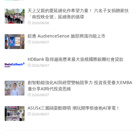
天上父親的愛延續化作希望力量！ 六名子女捐贈家扶
「南投映全號」延續善的循環
2026/08/08
鎧應 AudienceSense 臉部辨識功能上市
2026/08/07
HDBank 取得越南歷來最大規模國際銀團社會貸款
2026/08/07
創智動能強化AI與經營雙軸競爭力 投資長受臺大EMBA
邀分享AI時代投資思維
2026/08/07
ASUSx三麗鷗耍酷聯萌 潮玩開學祭搶抱AI筆電！
2026/08/07