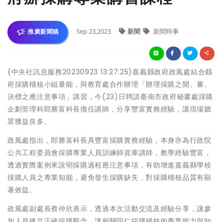
Sep 23,2023
新聞
新聞時事
推廣新聞稿
(中央社訊息服務20230923 13:27:25)嘉義縣政府政風處結合縣
府採購稽核小組量能，與教育處合作辦理「辦理採購之開、審、
決標之應注意事項」講習，今(23)日聘請臺南市政府秘書處採購
企劃管理科郎勝富科長擔任講師，分享豐富實務經驗，讓現場聽
眾獲益良多。
政風處指出，郎勝富科長具豐富採購實務經驗，本身亦為行政院
公共工程委員會採購專業人員訓練師資庫講師，教學經驗豐富，
透過實際案例來說明採購過程應注意事項，有助增進嘉義縣學校
採購人員之專業知能，避免發生採購缺失，對採購稽核品質有顯
著效益。
政風處副處長蔡仲欣表示，透過本次活動交流及經驗分享，讓參
加人員建立正確採購觀念，讓相關同仁採購稽核的專業能力與知