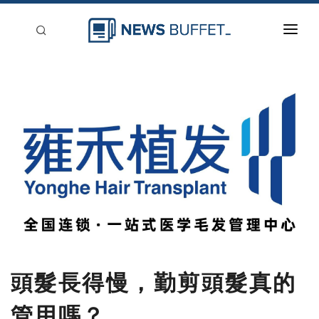
回到首頁
新聞稿分類
登入
刊登
頭髮長得慢，勤剪頭髮真的
管用嗎？