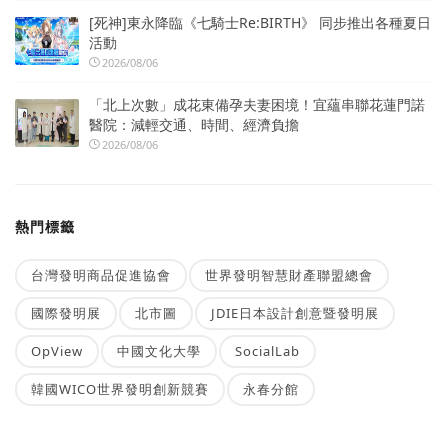
[死神]東永降臨《七騎士Re:BIRTH》 同步推出各種夏日
活動
2026/08/06
「北上次數」成花東備孕夫妻困境！宜蘊串聯花蓮門諾
醫院：減輕交通、時間、經濟負擔
2026/08/06
熱門標籤
台灣發明商品促進協會
世界發明智慧財產聯盟總會
國際發明展
北市圖
JDIE日本設計創意暨發明展
OpView
中國文化大學
SocialLab
韓國WICO世界發明創新競賽
永春分館