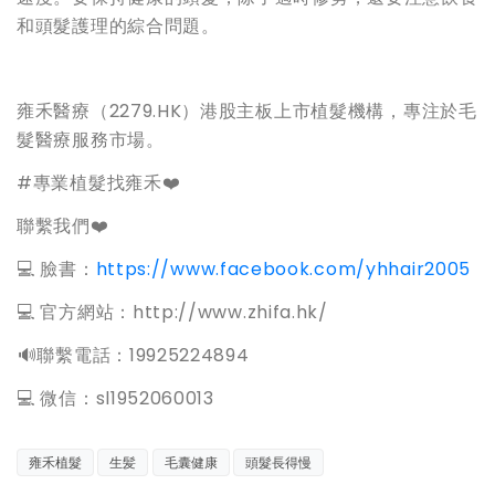
和頭髮護理的綜合問題。
雍禾醫療（2279.HK）港股主板上市植髮機構，專注於毛
髮醫療服務市場。
#專業植髮找雍禾❤️
聯繫我們❤️
💻 臉書：
https://www.facebook.com/yhhair2005
💻 官方網站：http://www.zhifa.hk/
️🔊聯繫電話：19925224894
💻 微信：sl1952060013
雍禾植髮
生髪
毛囊健康
頭髮長得慢