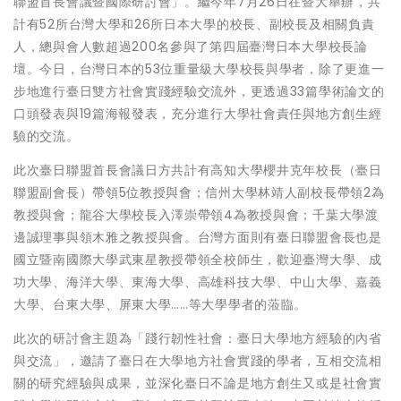
聯盟首長會議暨國際研討會」。繼今年7月26日在暨大舉辦，共
計有52所台灣大學和26所日本大學的校長、副校長及相關負責
人，總與會人數超過200名參與了第四屆臺灣日本大學校長論
壇。今日，台灣日本的53位重量級大學校長與學者，除了更進一
步地進行臺日雙方社會實踐經驗交流外，更透過33篇學術論文的
口頭發表與19篇海報發表，充分進行大學社會責任與地方創生經
驗的交流。
此次臺日聯盟首長會議日方共計有高知大學櫻井克年校長（臺日
聯盟副會長）帶領5位教授與會；信州大學林靖人副校長帶領2為
教授與會；龍谷大學校長入澤崇帶領4為教授與會；千葉大學渡
邊誠理事與領木雅之教授與會。台灣方面則有臺日聯盟會長也是
國立暨南國際大學武東星教授帶領全校師生，歡迎臺灣大學、成
功大學、海洋大學、東海大學、高雄科技大學、中山大學、嘉義
大學、台東大學、屏東大學……等大學學者的蒞臨。
此次的研討會主題為「踐行韌性社會：臺日大學地方經驗的內省
與交流」，邀請了臺日在大學地方社會實踐的學者，互相交流相
關的研究經驗與成果，並深化臺日不論是地方創生又或是社會實