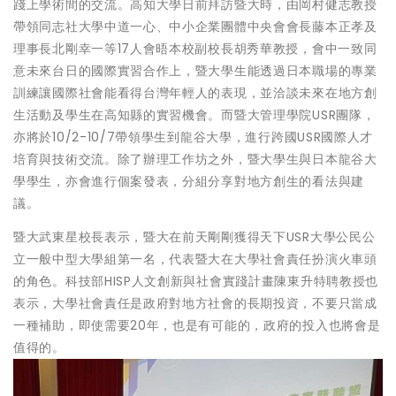
踐上學術間的交流。高知大學日前拜訪暨大時，由岡村健志教授
帶領同志社大學中道一心、中小企業團體中央會會長藤本正孝及
理事長北剛幸一等17人會晤本校副校長胡秀華教授，會中一致同
意未來台日的國際實習合作上，暨大學生能透過日本職場的專業
訓練讓國際社會能看得台灣年輕人的表現，並洽談未來在地方創
生活動及學生在高知縣的實習機會。而暨大管理學院USR團隊，
亦將於10/2-10/7帶領學生到龍谷大學，進行跨國USR國際人才
培育與技術交流。除了辦理工作坊之外，暨大學生與日本龍谷大
學學生，亦會進行個案發表，分組分享對地方創生的看法與建
議。
暨大武東星校長表示，暨大在前天剛剛獲得天下USR大學公民公
立一般中型大學組第一名，代表暨大在大學社會責任扮演火車頭
的角色。科技部HISP人文創新與社會實踐計畫陳東升特聘教授也
表示，大學社會責任是政府對地方社會的長期投資，不要只當成
一種補助，即使需要20年，也是有可能的，政府的投入也將會是
值得的。