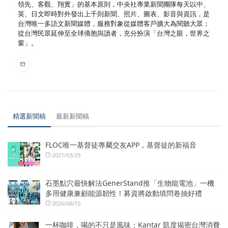
領先、客觀、翔實」的基本原則，中央社專業新聞團隊每天以中、
英、日文即時對外發出上千則新聞、照片、圖表、影音與資訊，是
台灣唯一多語文新聞媒體，服務對象從媒體客戶擴大為閱聽大眾；
從台灣民眾延伸至全球僑胞與讀者，充分扮演「台灣之眼，世界之
窗」。
精選新聞稿
最新新聞稿
FLOC唯一基督徒專屬交友APP，基督徒的新福音
2021/03/29
石墨點穴最快解法GenerStand推「生物能電池」一機
多用健康兼顧能源韌性！募資將啟動填問卷抽好禮
2026/08/10
一杯咖啡，喝的不只是風味：Kantar 凱度揭密台灣消費