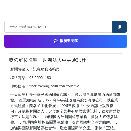
推廣新聞稿
發佈單位名稱：財團法人中央通訊社
新聞聯絡人：訊息服務核稿員
聯絡電話：02-25051180
聯絡信箱：
timtimcna@mail.cna.com.tw
中央通訊社是中華民國的國家通訊社，是台灣最具影響力的新聞媒
體。 經歷組織改造，1973年中央社改組為股份有限公司，以企業
方式經營；隨著民主化發展，1996年依據「中央通訊社設置條
例」改制為財團法人，定位為全民共有的國家通訊社，獨立超然執
行三大法定任務： ．辦理國內外新聞報導業務，服務大眾傳播媒
體。 ．辦理國家對外新聞通訊業務，促進國際對台灣之瞭解。 ．
加強與國際新聞通訊社合作，增進國際新聞交流。 秉持「正確、