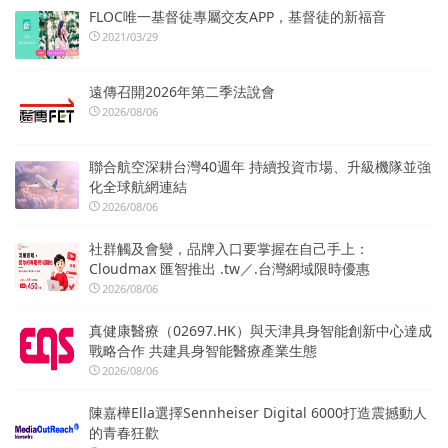
FLOC唯一基督徒專屬交友APP，基督徒的新福音
2021/03/29
遠傳召開2026年第二季法說會
2026/08/06
聯合航空深耕台灣40週年 持續投資市場、升級機隊並強
化全球航網連結
2026/08/06
社群觸及會變，品牌入口要掌握在自己手上：
Cloudmax 匯智推出 .tw／.台灣網域限時優惠
2026/08/06
真健康醫療（02697.HK）與天津具身智能創新中心達成
戰略合作 共建具身智能醫療產業生態
2026/08/06
陳嘉樺Ella選擇Sennheiser Digital 6000打造震撼動人
的青春狂歡