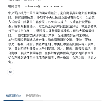
聯絡信箱：
timtimcna@mail.cna.com.tw
中央通訊社是中華民國的國家通訊社，是台灣最具影響力的新聞媒
體。 經歷組織改造，1973年中央社改組為股份有限公司，以企業
方式經營；隨著民主化發展，1996年依據「中央通訊社設置條
例」改制為財團法人，定位為全民共有的國家通訊社，獨立超然執
行三大法定任務： ．辦理國內外新聞報導業務，服務大眾傳播媒
體。 ．辦理國家對外新聞通訊業務，促進國際對台灣之瞭解。 ．
加強與國際新聞通訊社合作，增進國際新聞交流。 秉持「正確、
領先、客觀、翔實」的基本原則，中央社專業新聞團隊每天以中、
英、日文即時對外發出上千則新聞、照片、圖表、影音與資訊，是
台灣唯一多語文新聞媒體，服務對象從媒體客戶擴大為閱聽大眾；
從台灣民眾延伸至全球僑胞與讀者，充分扮演「台灣之眼，世界之
窗」。
精選新聞稿
最新新聞稿