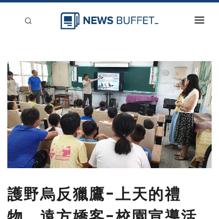
回到首頁
新聞稿分類
登入
刊登
護野烏反獵鷹-上天的禮
物，遠方嬌客-校園宣導活