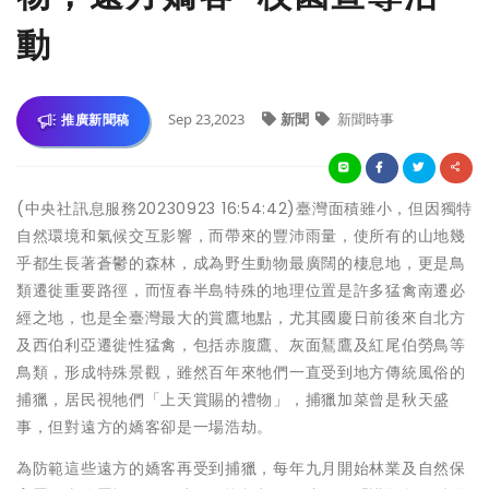
動
Sep 23,2023
新聞
新聞時事
推廣新聞稿
(中央社訊息服務20230923 16:54:42)臺灣面積雖小，但因獨特
自然環境和氣候交互影響，而帶來的豐沛雨量，使所有的山地幾
乎都生長著蒼鬱的森林，成為野生動物最廣闊的棲息地，更是鳥
類遷徙重要路徑，而恆春半島特殊的地理位置是許多猛禽南遷必
經之地，也是全臺灣最大的賞鷹地點，尤其國慶日前後來自北方
及西伯利亞遷徙性猛禽，包括赤腹鷹、灰面鵟鷹及紅尾伯勞鳥等
鳥類，形成特殊景觀，雖然百年來牠們一直受到地方傳統風俗的
捕獵，居民視牠們「上天賞賜的禮物」，捕獵加菜曾是秋天盛
事，但對遠方的嬌客卻是一場浩劫。
為防範這些遠方的嬌客再受到捕獵，每年九月開始林業及自然保