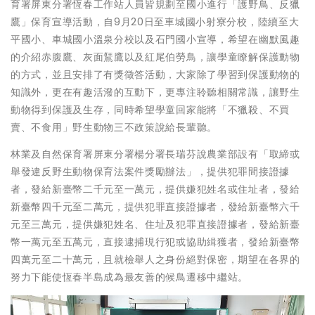
育署屏東分署恆春工作站人員皆規劃至國小進行「護野鳥、反獵
鷹」保育宣導活動，自9月20日至車城國小射寮分校，陸續至大
平國小、車城國小溫泉分校以及石門國小宣導，希望在幽默風趣
的介紹赤腹鷹、灰面鵟鷹以及紅尾伯勞鳥，讓學童瞭解保護動物
的方式，並且安排了有獎徵答活動，大家除了學習到保護動物的
知識外，更在有趣活潑的互動下，更專注聆聽相關常識，讓野生
動物得到保護及生存，同時希望學童回家能將「不獵殺、不買
賣、不食用」野生動物三不政策說給長輩聽。
林業及自然保育署屏東分署楊分署長瑞芬說農業部設有「取締或
舉發違反野生動物保育法案件獎勵辦法」，提供犯罪間接證據
者，發給新臺幣二千元至一萬元，提供嫌犯姓名或住址者，發給
新臺幣四千元至二萬元，提供犯罪直接證據者，發給新臺幣六千
元至三萬元，提供嫌犯姓名、住址及犯罪直接證據者，發給新臺
幣一萬元至五萬元，直接逮捕現行犯或協助緝獲者，發給新臺幣
四萬元至二十萬元，且就檢舉人之身份絕對保密，期望在各界的
努力下能使恆春半島成為最友善的候鳥遷移中繼站。