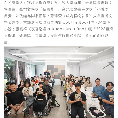
門的辯護人》獲鏡文學百萬影視小說大獎首獎、金鼎獎圖書類文
學圖書、臺灣文學獎「蓓蕾獎」、台北國際書展大獎「小說獎」
首獎，並改編為同名影集；蕭瑋萱《成為怪物以前》入圍臺灣文
學金典獎、首部選入坎城影展的Shoot the Book! 單元的臺灣
小說；張嘉祥《夜官巡場Iā-Kuan Sûn-Tiûnn》獲「2023臺灣
文學獎」金典獎、蓓蕾獎，展現年輕世代生猛、多元的創作能
量。