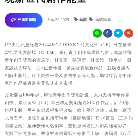
Sep 25,2023
新聞
新聞時事
推廣新聞稿
(中央社訊息服務20240527 09:38:27)文化部（25）日在臺灣
當代文化實驗場（C-LAB）舉行青年創作成果媒合會，邀請獲得
青年創作獎勵的蕭辰倢、林安琪、陳冠宏、林韋汝、沙承垚、蕭
友誠及徐瑋佑，共7位創作者，搶先發表最新作品，並廣邀國內
相關出版社、線上寫作平臺及影視業者等到場，期待媒合青年作
家的作品能透過多元形式走入市場。
文化部自106年起，辦理青年創作獎勵計畫，大力支持青年作家
創作，累計至今（113）年已核定獎勵超過300件作品，計70部
作品出版，另有多部獲得影視改編、線上平台連載，或舞台劇形
式發表等。出版作品包括李尚喬《朦朧地帶》其中1篇章〈三月的
南國之南〉延伸創作同名劇本，並拍攝同名短片於高雄電影節、
大阪亞洲電影節、香港鮮浪潮電影節等影展上映；唐福睿《八尺