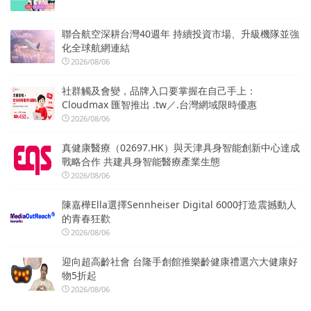
聯合航空深耕台灣40週年 持續投資市場、升級機隊並強
化全球航網連結
2026/08/06
社群觸及會變，品牌入口要掌握在自己手上：
Cloudmax 匯智推出 .tw／.台灣網域限時優惠
2026/08/06
真健康醫療（02697.HK）與天津具身智能創新中心達成
戰略合作 共建具身智能醫療產業生態
2026/08/06
陳嘉樺Ella選擇Sennheiser Digital 6000打造震撼動人
的青春狂歡
2026/08/06
迎向超高齡社會 台隆手創館推樂齡健康禮選六大健康好
物5折起
2026/08/06