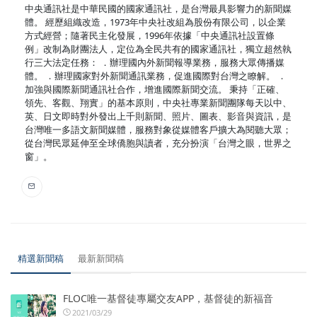
中央通訊社是中華民國的國家通訊社，是台灣最具影響力的新聞媒
體。 經歷組織改造，1973年中央社改組為股份有限公司，以企業
方式經營；隨著民主化發展，1996年依據「中央通訊社設置條
例」改制為財團法人，定位為全民共有的國家通訊社，獨立超然執
行三大法定任務： ．辦理國內外新聞報導業務，服務大眾傳播媒
體。 ．辦理國家對外新聞通訊業務，促進國際對台灣之瞭解。 ．
加強與國際新聞通訊社合作，增進國際新聞交流。 秉持「正確、
領先、客觀、翔實」的基本原則，中央社專業新聞團隊每天以中、
英、日文即時對外發出上千則新聞、照片、圖表、影音與資訊，是
台灣唯一多語文新聞媒體，服務對象從媒體客戶擴大為閱聽大眾；
從台灣民眾延伸至全球僑胞與讀者，充分扮演「台灣之眼，世界之
窗」。
精選新聞稿
最新新聞稿
FLOC唯一基督徒專屬交友APP，基督徒的新福音
2021/03/29