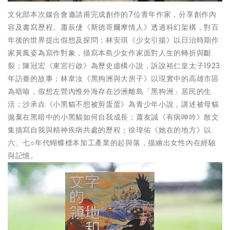
文化部本次媒合會邀請甫完成創作的7位青年作家，分享創作內
容及書寫歷程。蕭辰倢《斯德哥爾摩情人》透過科幻架構，對百
年後的世界提出假想及探問；林安琪《少女引揚》以日治時期作
家黃鳳姿為寫作對象，描寫本島少女作家面對人生的轉折與斷
裂；陳冠宏《東宮行啟》為歷史虛構小說，訴說裕仁皇太子1923
年訪臺的故事；林韋汝《黑狗洲與大房子》以現實中的高雄市區
為暗喻，假想左營內惟外海存在沙洲離島「黑狗洲」居民的生
活；沙承垚《小黑貓不想被剪蛋蛋》為青少年小說，講述被母貓
拋棄在黑暗中的小黑貓如何自我成長；蕭友誠《有病呻吟》散文
集描寫自我與精神疾病共處的歷程；徐瑋佑《她在的地方》以
六、七○年代蝴蝶標本加工產業的起與落，描繪出女性內在經驗
與記憶。