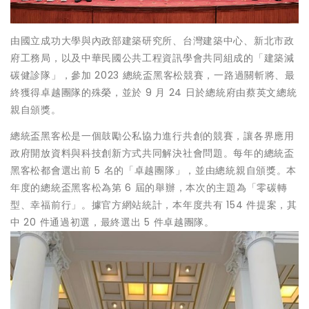
由國立成功大學與內政部建築研究所、台灣建築中心、新北市政
府工務局，以及中華民國公共工程資訊學會共同組成的「建築減
碳健診隊」，參加 2023 總統盃黑客松競賽，一路過關斬將、最
終獲得卓越團隊的殊榮，並於 9 月 24 日於總統府由蔡英文總統
親自頒獎。
總統盃黑客松是一個鼓勵公私協力進行共創的競賽，讓各界應用
政府開放資料與科技創新方式共同解決社會問題。每年的總統盃
黑客松都會選出前 5 名的「卓越團隊」，並由總統親自頒獎。本
年度的總統盃黑客松為第 6 屆的舉辦，本次的主題為「零碳轉
型、幸福前行」。據官方網站統計，本年度共有 154 件提案，其
中 20 件通過初選，最終選出 5 件卓越團隊。