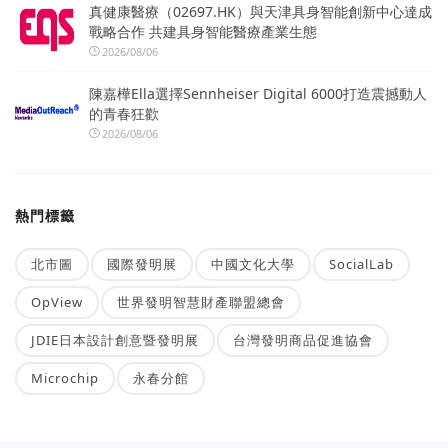
真健康醫療（02697.HK）與天津具身智能創新中心達成
戰略合作 共建具身智能醫療產業生態
2026/08/06
陳嘉樺Ella選擇Sennheiser Digital 6000打造震撼動人
的青春狂歡
2026/08/06
熱門標籤
北市圖
國際發明展
中國文化大學
SocialLab
OpView
世界發明智慧財產聯盟總會
JDIE日本設計創意暨發明展
台灣發明商品促進協會
Microchip
永春分館