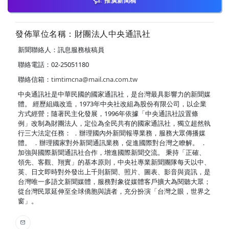
推廣新聞稿
發佈單位名稱：財團法人中央通訊社
新聞聯絡人：訊息服務核稿員
聯絡電話：02-25051180
聯絡信箱：
timtimcna@mail.cna.com.tw
中央通訊社是中華民國的國家通訊社，是台灣最具影響力的新聞媒
體。 經歷組織改造，1973年中央社改組為股份有限公司，以企業
方式經營；隨著民主化發展，1996年依據「中央通訊社設置條
例」改制為財團法人，定位為全民共有的國家通訊社，獨立超然執
行三大法定任務： ．辦理國內外新聞報導業務，服務大眾傳播媒
體。 ．辦理國家對外新聞通訊業務，促進國際對台灣之瞭解。 ．
加強與國際新聞通訊社合作，增進國際新聞交流。 秉持「正確、
領先、客觀、翔實」的基本原則，中央社專業新聞團隊每天以中、
英、日文即時對外發出上千則新聞、照片、圖表、影音與資訊，是
台灣唯一多語文新聞媒體，服務對象從媒體客戶擴大為閱聽大眾；
從台灣民眾延伸至全球僑胞與讀者，充分扮演「台灣之眼，世界之
窗」。