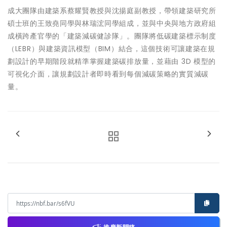
成大團隊由建築系蔡耀賢教授與沈揚庭副教授，帶領建築研究所
碩士班的王致堯同學與林瑞浤同學組成，並與中央與地方政府組
成橫跨產官學的「建築減碳健診隊」。團隊將低碳建築標示制度
（LEBR）與建築資訊模型（BIM）結合，這個技術可讓建築在規
劃設計的早期階段就精準掌握建築碳排放量，並藉由 3D 模型的
可視化介面，讓規劃設計者即時看到每個減碳策略的實質減碳
量。