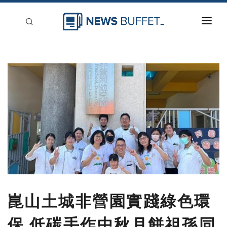
回到首頁
新聞稿分類
登入
刊登
崑山土城非營園實踐綠色環
保 低碳手作中秋月餅祖孫同