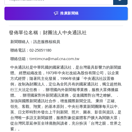
推廣新聞稿
發佈單位名稱：財團法人中央通訊社
新聞聯絡人：訊息服務核稿員
聯絡電話：02-25051180
聯絡信箱：
timtimcna@mail.cna.com.tw
中央通訊社是中華民國的國家通訊社，是台灣最具影響力的新聞媒
體。 經歷組織改造，1973年中央社改組為股份有限公司，以企業
方式經營；隨著民主化發展，1996年依據「中央通訊社設置條
例」改制為財團法人，定位為全民共有的國家通訊社，獨立超然執
行三大法定任務： ．辦理國內外新聞報導業務，服務大眾傳播媒
體。 ．辦理國家對外新聞通訊業務，促進國際對台灣之瞭解。 ．
加強與國際新聞通訊社合作，增進國際新聞交流。 秉持「正確、
領先、客觀、翔實」的基本原則，中央社專業新聞團隊每天以中、
英、日文即時對外發出上千則新聞、照片、圖表、影音與資訊，是
台灣唯一多語文新聞媒體，服務對象從媒體客戶擴大為閱聽大眾；
從台灣民眾延伸至全球僑胞與讀者，充分扮演「台灣之眼，世界之
窗」。