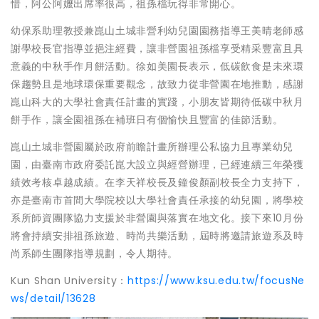
惜，阿公阿嬤出席率很高，祖孫檔玩得非常開心。
幼保系助理教授兼崑山土城非營利幼兒園園務指導王美晴老師感
謝學校長官指導並挹注經費，讓非營園祖孫檔享受精采豐富且具
意義的中秋手作月餅活動。徐如美園長表示，低碳飲食是未來環
保趨勢且是地球環保重要觀念，故致力從非營園在地推動，感謝
崑山科大的大學社會責任計畫的實踐，小朋友皆期待低碳中秋月
餅手作，讓全園祖孫在補班日有個愉快且豐富的佳節活動。
崑山土城非營園屬於政府前瞻計畫所辦理公私協力且專業幼兒
園，由臺南市政府委託崑大設立與經營辦理，已經連續三年榮獲
績效考核卓越成績。在李天祥校長及鐘俊顏副校長全力支持下，
亦是臺南市首間大學院校以大學社會責任承接的幼兒園，將學校
系所師資團隊協力支援於非營園與落實在地文化。接下來10月份
將會持續安排祖孫旅遊、時尚共樂活動，屆時將邀請旅遊系及時
尚系師生團隊指導規劃，令人期待。
Kun Shan University：
https://www.ksu.edu.tw/focusNe
ws/detail/13628