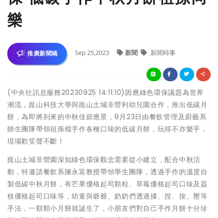
樂
Sep 25,2023
新聞
新聞時事
推廣新聞稿
(中央社訊息服務20230925 14:11:10)因應綠色環保議題為世界
潮流，崑山科技大學與崑山土城非營利幼兒園合作，推出低碳月
餅，為即將到來的中秋佳節應景，9月23日由餐飲管理及廚藝系
師生團隊帶領祖孫檔手作各種口味的低碳月餅，玩得不亦樂乎，
現場歡笑聲不斷！
崑山土城非營園深知綠色環保觀念需要從小建立，配合中秋活
動，特邀請餐飲系陳永富教授帶領學生團隊，透過手作的溫度自
製低碳中秋月餅，有芒果優格起司顆粒、草莓優格起司口味及荔
枝優格起司口味等，幼童與爺爺、奶奶們透過揉、捏、按、壓等
手法，一顆顆小月餅就誕生了，小朋友們對自己手作月餅十分珍