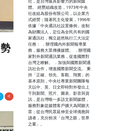
社，是台灣最具影響力的新聞媒
體。 經歷組織改造，1973年中央
社改組為股份有限公司，以企業方
式經營；隨著民主化發展，1996年
依據「中央通訊社設置條例」改制
為財團法人，定位為全民共有的國
家通訊社，獨立超然執行三大法定
任務： ．辦理國內外新聞報導業
弱勢
務，服務大眾傳播媒體。 ．辦理國
家對外新聞通訊業務，促進國際對
台灣之瞭解。 ．加強與國際新聞通
訊社合作，增進國際新聞交流。 秉
持「正確、領先、客觀、翔實」的
基本原則，中央社專業新聞團隊每
天以中、英、日文即時對外發出上
千則新聞、照片、圖表、影音與資
訊，是台灣唯一多語文新聞媒體，
服務對象從媒體客戶擴大為閱聽大
眾；從台灣民眾延伸至全球僑胞與
讀者，充分扮演「台灣之眼，世界
之窗」。