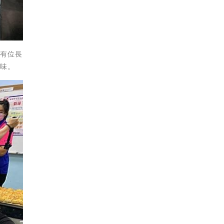
，有位長
滋味。