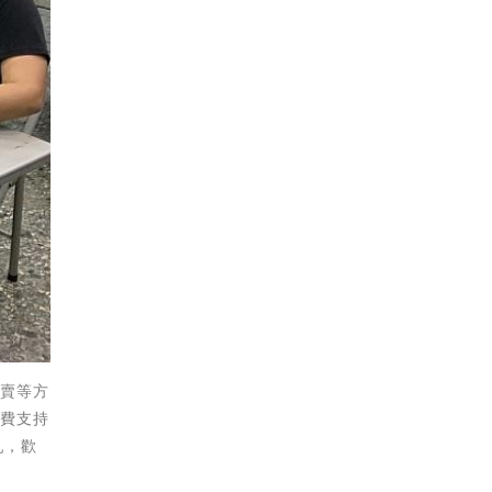
義賣等方
經費支持
乳，歡