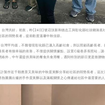
台灣共好」初衷，昨(24日)號召頂新和德志工與彰化縣社頭鄉湳底
社區的弱勢長者，提前歡度溫馨中秋佳節。
，高於台灣平均值，不難發現彰化縣已邁入高齡社會，所以照顧高齡長者、
讓長者有個幸福的依靠，不僅提供關懷據點、設置C級巷弄長照站，讓
網絡外，中午還提供美味的餐食共食用餐，遇到特別的節日更是致贈
預計製作近千顆應景又美味的中秋蛋黃酥分享給社區的弱勢長者，這次
將熱騰騰出爐的手作蛋黃酥以及滿載關懷之心傳遞給社區中最需要的