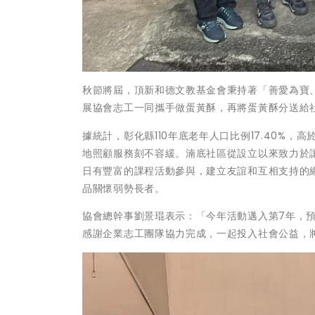
秋節將屆，頂新和德文教基金會秉持著「善愛為寶、
展協會志工一同攜手做蛋黃酥，再將蛋黃酥分送給
據統計，彰化縣110年底老年人口比例17.40%
地照顧服務刻不容緩。湳底社區從設立以來致力於
日有豐富的課程活動參與，建立友誼和互相支持的
品關懷弱勢長者。
協會總幹事劉景琨表示：「今年活動邁入第7年，
感謝企業志工團隊協力完成，一起投入社會公益，