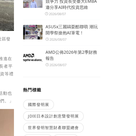
競爭力 投資長受臺大EMBA
邀分享AI時代投資思維
2026/08/07
ASUSx三麗鷗耍酷聯萌 潮玩
開學祭搶抱AI筆電！
社區發
2026/08/07
AMD公佈2026年第2季財務
報告
推進在
2026/08/07
長者平
物資等禮
熱門標籤
活動也
人們。」
國際發明展
JDIE日本設計創意暨發明展
世界發明智慧財產聯盟總會