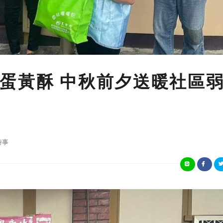
蛋黃酥 中秋前夕送暖社區
時事