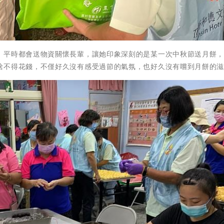
，平時都會送物資關懷長輩，讓她印象深刻的是某一次中秋節送月餅
捨不得花錢，不僅好久沒有感受過節的氣氛，也好久沒有嚐到月餅的