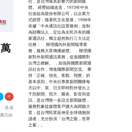
社，是台灣最具影響力的新聞媒
體。 經歷組織改造，1973年中央
社改組為股份有限公司，以企業方
式經營；隨著民主化發展，1996年
依據「中央通訊社設置條例」改制
為財團法人，定位為全民共有的國
家通訊社，獨立超然執行三大法定
百萬
任務： ．辦理國內外新聞報導業
務，服務大眾傳播媒體。 ．辦理國
家對外新聞通訊業務，促進國際對
台灣之瞭解。 ．加強與國際新聞通
訊社合作，增進國際新聞交流。 秉
持「正確、領先、客觀、翔實」的
基本原則，中央社專業新聞團隊每
天以中、英、日文即時對外發出上
千則新聞、照片、圖表、影音與資
訊，是台灣唯一多語文新聞媒體，
服務對象從媒體客戶擴大為閱聽大
火，造成
眾；從台灣民眾延伸至全球僑胞與
0萬元給
讀者，充分扮演「台灣之眼，世界
之窗」。