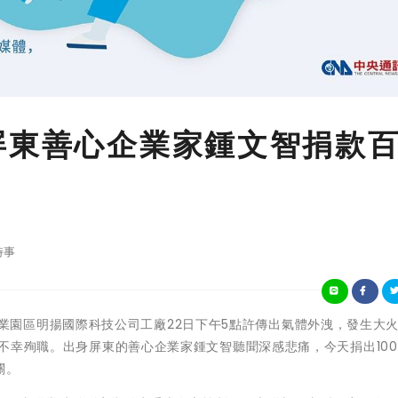
屏東善心企業家鍾文智捐款
時事
屏東科技產業園區明揚國際科技公司工廠22日下午5點許傳出氣體外洩，發生大
人員不幸殉職。出身屏東的善心企業家鍾文智聽聞深感悲痛，今天捐出10
關。