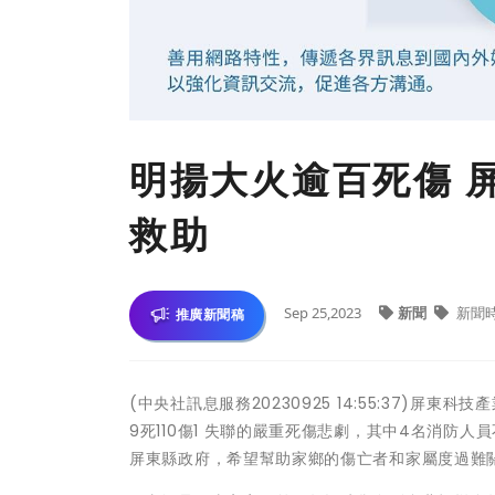
明揚大火逾百死傷 
救助
Sep 25,2023
新聞
新聞
推廣新聞稿
(中央社訊息服務20230925 14:55:37)
9死110傷1 失聯的嚴重死傷悲劇，其中4名消防
屏東縣政府，希望幫助家鄉的傷亡者和家屬度過難