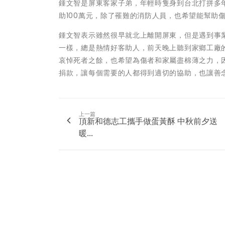
鍾文智是屏東客家子弟，年輕時隻身到台北打拼多
助100萬元，除了罹難的消防人員，也希望能幫助
鍾文智表示雖然很早就北上離開屏東，但是遇到事
一樣，總是熱情好客助人，前天晚上聽到家鄉工廠
哀悼死者之餘，也希望為傷者和家屬盡棉薄之力，
捐款，讓每個需要的人都得到適切的協助，也讓善
上一篇
頂新和德志工攜手做蛋黃酥 中秋前夕送
暖...