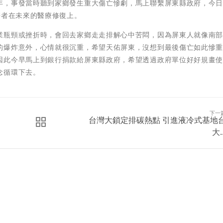
年，事發當時聽到家鄉發生重大傷亡慘劇，馬上聯繫屏東縣政府，今
傷者在未來的醫療修復上。
業瓶頸或挫折時，會回去家鄉走走排解心中苦悶，因為屏東人就像南
的爆炸意外，心情就很沉重，希望天佑屏東，沒想到最後傷亡如此慘
因此今早馬上到銀行捐款給屏東縣政府，希望透過政府單位好好規畫
念循環下去。
下一
台灣大鎖定排碳熱點 引進液冷式基地
大..