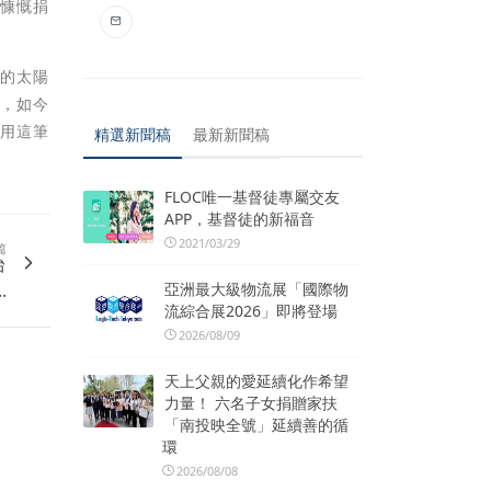
日慷慨捐
部的太陽
重，如今
使用這筆
精選新聞稿
最新新聞稿
FLOC唯一基督徒專屬交友
APP，基督徒的新福音
2021/03/29
篇
台
.
亞洲最大級物流展「國際物
流綜合展2026」即將登場
2026/08/09
天上父親的愛延續化作希望
力量！ 六名子女捐贈家扶
「南投映全號」延續善的循
環
2026/08/08