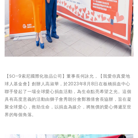
【SO-9索尼國際化妝品公司】董事長何詠允，【我愛你真愛地
球人基金會】創辦人高淑華，於2023年8月8日在板橋捐血中心
聯手發起了一場全球愛心捐血活動，為生命點亮希望之光。這個
具有高度意義的活動由獅子會秀朗分會鄭雅倩會長協辦，旨在凝
聚全球愛心，救助生命，以捐血為媒介，將無價的愛心傳遞至世
界的每個角落。