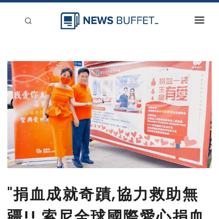
回到首頁
新聞稿分類
登入
刊登
"捐血成就奇蹟,協力救助無
疆!! 索尼全球國際愛心捐血