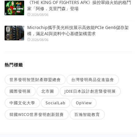
《THE KING OF FIGHTERS AFK》操控翠綠火焰的格鬥
家「阿修．克里門森」登場
2026/08/06
Microchip攜手美光科技展示高效能PCIe Gen6儲存架
構，滿足AI與資料中心基礎架構需求
2026/08/06
熱門標籤
世界發明智慧財產聯盟總會
台灣發明商品促進協會
國際發明展
北市圖
JDIE日本設計創意暨發明展
中國文化大學
SocialLab
OpView
韓國WICO世界發明創新競賽
百瀚智能教育