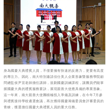
身為國慶大典禮賓人員，不僅要擁有快速的反應力，更要有高度
的專注力。因此，南大特別邀請佳仕美人企業形象暨服務學院顧
問總監侯尹宜老師擔任講師，規劃國慶訓練課程，讓團員們能掌
握國慶大典的禮賓服務要訣，展現親善大使應具備的專業形象。
這一年來，南大親善大使團積極投入準備及訓練，在今年7月參
與禮賓接待學校遴選會議，再次獲得國慶籌備委員會評審委員的
青睞，獲選擔任國慶大典禮賓人員的重大任務。