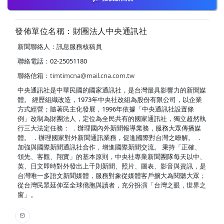
發佈單位名稱：財團法人中央通訊社
新聞聯絡人：訊息服務核稿員
聯絡電話：02-25051180
聯絡信箱：
timtimcna@mail.cna.com.tw
中央通訊社是中華民國的國家通訊社，是台灣最具影響力的新聞媒
體。 經歷組織改造，1973年中央社改組為股份有限公司，以企業
方式經營；隨著民主化發展，1996年依據「中央通訊社設置條
例」改制為財團法人，定位為全民共有的國家通訊社，獨立超然執
行三大法定任務： ．辦理國內外新聞報導業務，服務大眾傳播媒
體。 ．辦理國家對外新聞通訊業務，促進國際對台灣之瞭解。 ．
加強與國際新聞通訊社合作，增進國際新聞交流。 秉持「正確、
領先、客觀、翔實」的基本原則，中央社專業新聞團隊每天以中、
英、日文即時對外發出上千則新聞、照片、圖表、影音與資訊，是
台灣唯一多語文新聞媒體，服務對象從媒體客戶擴大為閱聽大眾；
從台灣民眾延伸至全球僑胞與讀者，充分扮演「台灣之眼，世界之
窗」。