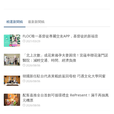
精選新聞稿
最新新聞稿
FLOC唯一基督徒專屬交友APP，基督徒的新福音
2021/03/29
「北上次數」成花東備孕夫妻困境！宜蘊串聯花蓮門諾
醫院：減輕交通、時間、經濟負擔
2026/08/06
韓國新任駐台代表黃載皓返回母校 巧遇文化大學同窗
2026/08/06
配客嘉推全台首創可循環禮盒 RePresent！滿千再抽萬
元機票
2026/08/06