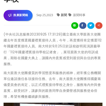
Sep 25,2023
新聞
新聞時事
推廣新聞稿
(中央社訊息服務20230925 17:31:29)國立臺南大學親善大使團
繼去年首度獲選國慶禮賓接待人員，今年，再度獲得肯定獲選112
年國慶禮賓接待人員。南大特於9月25日於該校啟明苑演講廳舉
行「112年國慶禮賓接待學校記者會」，展現親善大使的培訓成
果，期盼在國慶大典上，讓國內外貴賓感受到親切與自信的專業
服務。
南大親善大使團優質的學習態度和服務的精神，經常獲公務機關
單位邀請擔任各項接待任務。去年，南大親善大使團獲得國慶籌
備委員會的肯定，以正式禮賓接待學校之身分，服務海內外與會
嘉賓，頗受好評，讓參與的親善同學自身榮譽感與服務使命倍
增，希望有機會繼續參與服務。