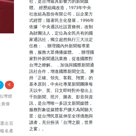
社，是台灣最具影響力的新聞媒
體。 經歷組織改造，1973年中央
社改組為股份有限公司，以企業方
式經營；隨著民主化發展，1996年
依據「中央通訊社設置條例」改制
為財團法人，定位為全民共有的國
家通訊社，獨立超然執行三大法定
任務： ．辦理國內外新聞報導業
務，服務大眾傳播媒體。 ．辦理國
家對外新聞通訊業務，促進國際對
台灣之瞭解。 ．加強與國際新聞通
訊社合作，增進國際新聞交流。 秉
持「正確、領先、客觀、翔實」的
基本原則，中央社專業新聞團隊每
天以中、英、日文即時對外發出上
4台灣燈
千則新聞、照片、圖表、影音與資
訊，是台灣唯一多語文新聞媒體，
長黃偉
服務對象從媒體客戶擴大為閱聽大
眾；從台灣民眾延伸至全球僑胞與
讀者，充分扮演「台灣之眼，世界
，選出百
之窗」。
，報名產