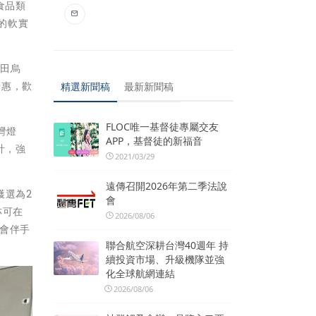
食品類
的軟實
官田烏
優惠，歡
精選新聞稿
最新新聞稿
FLOC唯一基督徒專屬交友
灣燈
APP，基督徒的新福音
計，強
2021/03/29
遠傳召開2026年第二季法說
獲選為2
會
亦可在
2026/08/06
燈會伴手
聯合航空深耕台灣40週年 持
續投資市場、升級機隊並強
化全球航網連結
2026/08/06