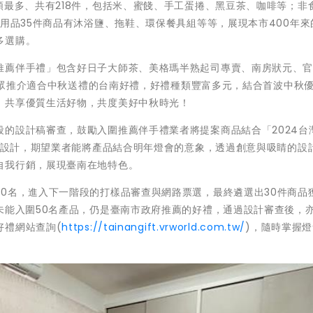
類最多、共有218件，包括米、蜜餞、手工蛋捲、黑豆茶、咖啡等；非
活用品35件商品有沐浴鹽、拖鞋、環保餐具組等等，展現本市400年來
多選購。
推薦伴手禮」包含好日子大師茶、美格瑪半熟起司專賣、南房狀元、
為民眾推介適合中秋送禮的台南好禮，好禮種類豐富多元，結合首波中秋
、共享優質生活好物，共度美好中秋時光！
的設計稿審查，鼓勵入圍推薦伴手禮業者將提案商品結合「2024台
商品設計，期望業者能將產品結合明年燈會的意象，透過創意與吸睛的設
自我行銷，展現臺南在地特色。
0名，進入下一階段的打樣品審查與網路票選，最終遴選出30件商品
未能入圍50名產品，仍是臺南市政府推薦的好禮，通過設計審查後，
好禮網站查詢(
https://tainangift.vrworld.com.tw/
)，隨時掌握