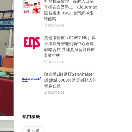
社群觸及會變，品牌入口要
掌握在自己手上：Cloudmax
匯智推出 .tw／.台灣網域限
時優惠
2026/08/06
真健康醫療（02697.HK）與
天津具身智能創新中心達成
戰略合作 共建具身智能醫療
產業生態
2026/08/06
陳嘉樺Ella選擇Sennheiser
Digital 6000打造震撼動人的
青春狂歡
2026/08/06
熱門標籤
北市圖