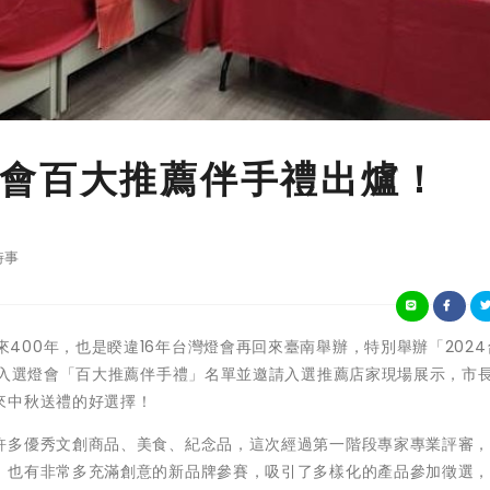
會百大推薦伴手禮出爐！
時事
南明年迎來400年，也是睽違16年台灣燈會再回來臺南舉辦，特別舉辦「202
佈入選燈會「百大推薦伴手禮」名單並邀請入選推薦店家現場展示，市
來中秋送禮的好選擇！
許多優秀文創商品、美食、紀念品，這次經過第一階段專家專業評審
，也有非常多充滿創意的新品牌參賽，吸引了多樣化的產品參加徵選