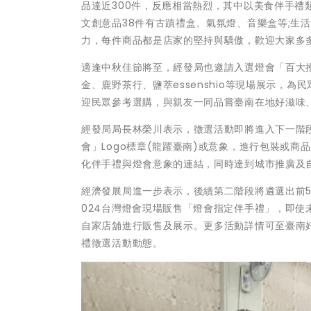
品達近300件，反應相當熱烈，其中以美食伴手禮
文創意品38件有古蹟禮盒、氣氛燈、音樂盒等;生
力，每件商品都是店家的堅持與驕傲，歡迎大家多
適逢中秋佳節將至，經發局也邀請入選燈會「百大
金、鹿野茶行、鹽萃essenshio等現場展示，
迎民眾參考選購，與親友一同品嘗臺南在地好滋味
經發局局長林榮川表示，徵選活動即將進入下一階段
會」Logo標章(龍躍臺南)或意象，進行包裝或
化伴手禮與燈會意象的連結，同時達到城市推廣及
經濟發展局進一步表示，後續第二階段將遴選出前5
024台灣燈會現場販售「燈會指定伴手禮」，即使
自家店舖進行販售及展示。更多活動詳情可至臺南
禮徵選活動動態。