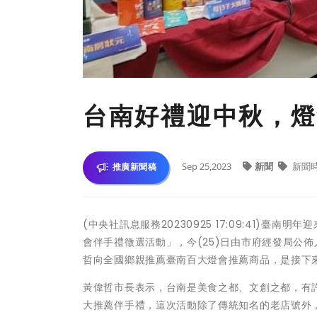
台南好禮迎中秋，燈
Sep 25,2023
新聞
新聞
推廣新聞稿
(中央社訊息服務20230925 17:09:41)臺
會伴手禮徵選活動」，今(25)日由市府經發局公
哲向全國鄉親推薦臺南百大燈會推薦商品，是接下
黃偉哲市長表示，台南是美食之都、文創之都，有
大推薦伴手禮，這次活動除了傳統知名的老店號外