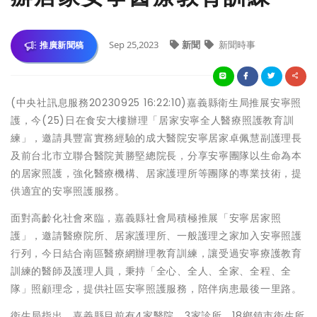
Sep 25,2023
新聞
新聞時事
推廣新聞稿
(中央社訊息服務20230925 16:22:10)嘉義縣衛生局推展安寧照
護，今(25)日在食安大樓辦理「居家安寧全人醫療照護教育訓
練」，邀請具豐富實務經驗的成大醫院安寧居家卓佩慧副護理長
及前台北市立聯合醫院黃勝堅總院長，分享安寧團隊以生命為本
的居家照護，強化醫療機構、居家護理所等團隊的專業技術，提
供適宜的安寧照護服務。
面對高齡化社會來臨，嘉義縣社會局積極推展「安寧居家照
護」，邀請醫療院所、居家護理所、一般護理之家加入安寧照護
行列，今日結合南區醫療網辦理教育訓練，讓受過安寧療護教育
訓練的醫師及護理人員，秉持「全心、全人、全家、全程、全
隊」照顧理念，提供社區安寧照護服務，陪伴病患最後一里路。
衛生局指出，嘉義縣目前有4家醫院、3家診所、18鄉鎮市衛生所