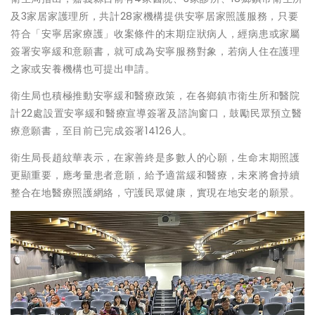
及3家居家護理所，共計28家機構提供安寧居家照護服務，只要
符合「安寧居家療護」收案條件的末期症狀病人，經病患或家屬
簽署安寧緩和意願書，就可成為安寧服務對象，若病人住在護理
之家或安養機構也可提出申請。
衛生局也積極推動安寧緩和醫療政策，在各鄉鎮市衛生所和醫院
計22處設置安寧緩和醫療宣導簽署及諮詢窗口，鼓勵民眾預立醫
療意願書，至目前已完成簽署14126人。
衛生局長趙紋華表示，在家善終是多數人的心願，生命末期照護
更顯重要，應考量患者意願，給予適當緩和醫療，未來將會持續
整合在地醫療照護網絡，守護民眾健康，實現在地安老的願景。