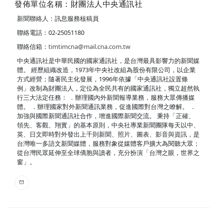
發佈單位名稱：財團法人中央通訊社
新聞聯絡人：訊息服務核稿員
聯絡電話：02-25051180
聯絡信箱：
timtimcna@mail.cna.com.tw
中央通訊社是中華民國的國家通訊社，是台灣最具影響力的新聞媒
體。 經歷組織改造，1973年中央社改組為股份有限公司，以企業
方式經營；隨著民主化發展，1996年依據「中央通訊社設置條
例」改制為財團法人，定位為全民共有的國家通訊社，獨立超然執
行三大法定任務： ．辦理國內外新聞報導業務，服務大眾傳播媒
體。 ．辦理國家對外新聞通訊業務，促進國際對台灣之瞭解。 ．
加強與國際新聞通訊社合作，增進國際新聞交流。 秉持「正確、
領先、客觀、翔實」的基本原則，中央社專業新聞團隊每天以中、
英、日文即時對外發出上千則新聞、照片、圖表、影音與資訊，是
台灣唯一多語文新聞媒體，服務對象從媒體客戶擴大為閱聽大眾；
從台灣民眾延伸至全球僑胞與讀者，充分扮演「台灣之眼，世界之
窗」。