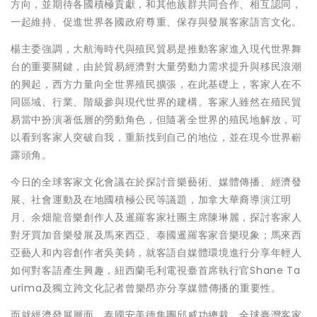
方向，並期待各國積極貢獻，和其他族群共同合作、相互認同，
一起維持、促進世界各國政府尊重、保存與發展客家語言文化。
楊主委強調，大航海時代與殖民貿易是推動客家進入現代世界舞
台的重要關鍵，由於貿易經濟對大量勞動力需求提升與移民浪潮
的興起，西方力量向全世界殖民擴張，在此基礎上，客家人在不
同區域、行業、階級參與現代世界的建構。客家人雖然在殖民貿
易當中扮演著低層的勞動角色，但隨著全世界的殖民地解放，可
以看到客家人突破自我，重新找到自己的地位，並在現今世界嶄
露頭角。
今日的全球客家文化會議在於探討音樂藝術、媒體傳播、經濟發
展、社會運動及在地國積極公民等議題，加拿大華裔導演江明
月、余畑龍音樂創作人及暹羅客家社團主席陳琳麗，探討客家人
對牙買加音樂發展及馬來西亞、泰國暹羅客家音樂現象；馬來西
亞藝人和內容創作者吳美錡，就客語自媒體環境進行分享年輕人
如何對客語產生興趣，紐西蘭毛利電視臺首席執行官Shane Ta
urima及獨立跨文化記者曾樂昂亦分享媒體傳播的重要性。
而就經濟發展層面，泰國安美德集團邱威功總裁、全球臺灣客家