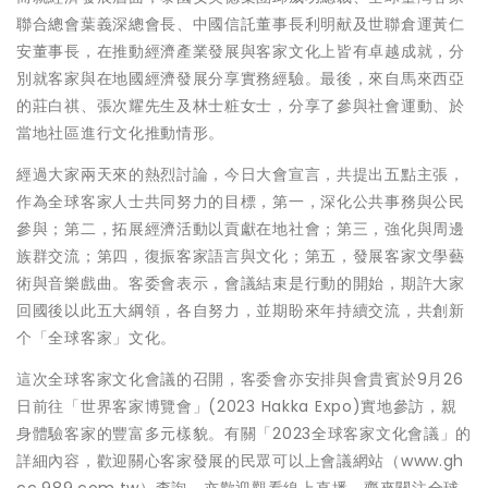
聯合總會葉義深總會長、中國信託董事長利明献及世聯倉運黃仁
安董事長，在推動經濟產業發展與客家文化上皆有卓越成就，分
別就客家與在地國經濟發展分享實務經驗。最後，來自馬來西亞
的莊白祺、張次耀先生及林士粧女士，分享了參與社會運動、於
當地社區進行文化推動情形。
經過大家兩天來的熱烈討論，今日大會宣言，共提出五點主張，
作為全球客家人士共同努力的目標，第一，深化公共事務與公民
參與；第二，拓展經濟活動以貢獻在地社會；第三，強化與周邊
族群交流；第四，復振客家語言與文化；第五，發展客家文學藝
術與音樂戲曲。客委會表示，會議結束是行動的開始，期許大家
回國後以此五大綱領，各自努力，並期盼來年持續交流，共創新
个「全球客家」文化。
這次全球客家文化會議的召開，客委會亦安排與會貴賓於9月26
日前往「世界客家博覽會」(2023 Hakka Expo)實地參訪，親
身體驗客家的豐富多元樣貌。有關「2023全球客家文化會議」的
詳細內容，歡迎關心客家發展的民眾可以上會議網站（www.gh
cc.989.com.tw）查詢，亦歡迎觀看線上直播，齊來關注全球