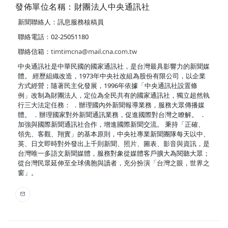
發佈單位名稱：財團法人中央通訊社
新聞聯絡人：訊息服務核稿員
聯絡電話：02-25051180
聯絡信箱：
timtimcna@mail.cna.com.tw
中央通訊社是中華民國的國家通訊社，是台灣最具影響力的新聞媒
體。 經歷組織改造，1973年中央社改組為股份有限公司，以企業
方式經營；隨著民主化發展，1996年依據「中央通訊社設置條
例」改制為財團法人，定位為全民共有的國家通訊社，獨立超然執
行三大法定任務： ．辦理國內外新聞報導業務，服務大眾傳播媒
體。 ．辦理國家對外新聞通訊業務，促進國際對台灣之瞭解。 ．
加強與國際新聞通訊社合作，增進國際新聞交流。 秉持「正確、
領先、客觀、翔實」的基本原則，中央社專業新聞團隊每天以中、
英、日文即時對外發出上千則新聞、照片、圖表、影音與資訊，是
台灣唯一多語文新聞媒體，服務對象從媒體客戶擴大為閱聽大眾；
從台灣民眾延伸至全球僑胞與讀者，充分扮演「台灣之眼，世界之
窗」。