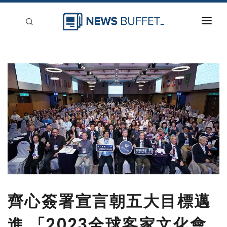
回到首頁
新聞稿分類
登入
刊登
齊心簽署宣言朝五大目標邁
進 「2023全球客家文化會