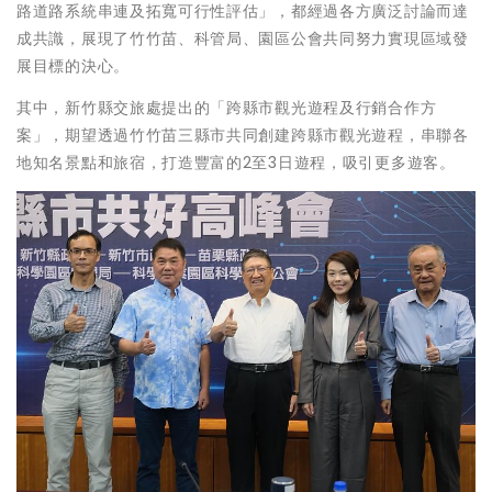
路道路系統串連及拓寬可行性評估」，都經過各方廣泛討論而達
成共識，展現了竹竹苗、科管局、園區公會共同努力實現區域發
展目標的決心。
其中，新竹縣交旅處提出的「跨縣市觀光遊程及行銷合作方
案」，期望透過竹竹苗三縣市共同創建跨縣市觀光遊程，串聯各
地知名景點和旅宿，打造豐富的2至3日遊程，吸引更多遊客。