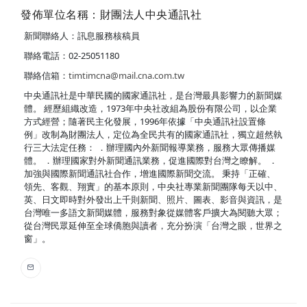
發佈單位名稱：財團法人中央通訊社
新聞聯絡人：訊息服務核稿員
聯絡電話：02-25051180
聯絡信箱：
timtimcna@mail.cna.com.tw
中央通訊社是中華民國的國家通訊社，是台灣最具影響力的新聞媒
體。 經歷組織改造，1973年中央社改組為股份有限公司，以企業
方式經營；隨著民主化發展，1996年依據「中央通訊社設置條
例」改制為財團法人，定位為全民共有的國家通訊社，獨立超然執
行三大法定任務： ．辦理國內外新聞報導業務，服務大眾傳播媒
體。 ．辦理國家對外新聞通訊業務，促進國際對台灣之瞭解。 ．
加強與國際新聞通訊社合作，增進國際新聞交流。 秉持「正確、
領先、客觀、翔實」的基本原則，中央社專業新聞團隊每天以中、
英、日文即時對外發出上千則新聞、照片、圖表、影音與資訊，是
台灣唯一多語文新聞媒體，服務對象從媒體客戶擴大為閱聽大眾；
從台灣民眾延伸至全球僑胞與讀者，充分扮演「台灣之眼，世界之
窗」。