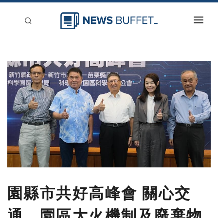
回到首頁
新聞稿分類
登入
刊登
園縣市共好高峰會 關心交
通、園區大火機制及廢棄物