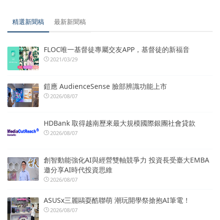
精選新聞稿
最新新聞稿
FLOC唯一基督徒專屬交友APP，基督徒的新福音
2021/03/29
鎧應 AudienceSense 臉部辨識功能上市
2026/08/07
HDBank 取得越南歷來最大規模國際銀團社會貸款
2026/08/07
創智動能強化AI與經營雙軸競爭力 投資長受臺大EMBA
邀分享AI時代投資思維
2026/08/07
ASUSx三麗鷗耍酷聯萌 潮玩開學祭搶抱AI筆電！
2026/08/07