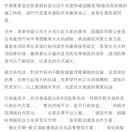
中最重要是的苗栗縣長提出請中央盡快確認國道1號楊頭高架橋的
施工時程，讓竹竹苗還有園區所有廠商放心，改善交通阻塞問
題。
另外，屏東明揚公司大火也引起大家的重視，因園區同業公會過
去有處理竹科半導體廠商大火的經驗，將由園區同業公會主政，
邀集各消防單位來探討如何讓所有廠商按照規定，當發生大火時
消防隊到場，廠商要出示廠內是否有化學物質的清單，讓消防隊
員可以了解狀況，以適合的方式滅火。
楊文科也說，對於竹科內不斷新建處理廢棄物的設施，這是很好
的事，但會引起地方的抗議，也希望竹科訂出回饋機制，讓地方
民眾安心，以上建議都非常好，也是此次會議的重要結論。
行政處表示，此次會議提出的8項提案包括「跨縣市觀光遊程及
行銷合作方案」、「整合跨域平台，提升行政效益」、「跨縣市
琉璃蟻合作防治」、「企業共乘平台計畫」、「建請竹南、銅鑼
科學園區設立友善育兒空間」、「旅宿觀光優惠合作方案」、
「藝企共榮-藝文場館優惠及冠名認養贊助方案」、「強化南隘