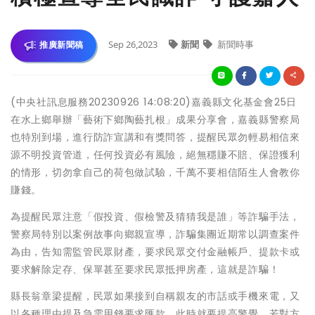
Sep 26,2023
新聞
新聞時事
推廣新聞稿
(中央社訊息服務20230926 14:08:20)嘉義縣文化基金會25日
在水上鄉舉辦「藝術下鄉陶藝扎根」成果分享會，嘉義縣警察局
也特別到場，進行防詐宣講和有獎問答，提醒民眾勿輕易相信來
源不明投資管道，任何投資必有風險，絕無穩賺不賠、保證獲利
的情形，切勿拿自己的荷包做試驗，千萬不要相信陌生人會教你
賺錢。
為提醒民眾注意「假投資、假檢警及猜猜我是誰」等詐騙手法，
警察局特別以案例故事向鄉親宣導，詐騙集團近期常以調查案件
為由，告知需監管民眾財產，要求民眾交付金融帳戶、提款卡或
要求解除定存、保單甚至要求民眾抵押房產，這就是詐騙！
縣長翁章梁提醒，民眾如果接到自稱親友的市話或手機來電，又
以各種理由提及急需用錢要求匯款，此時就要提高警覺，若對方