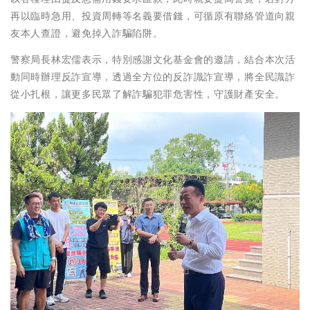
再以臨時急用、投資周轉等名義要借錢，可循原有聯絡管道向親
友本人查證，避免掉入詐騙陷阱。
警察局長林宏儒表示，特別感謝文化基金會的邀請，結合本次活
動同時辦理反詐宣導，透過全方位的反詐識詐宣導，將全民識詐
從小扎根，讓更多民眾了解詐騙犯罪危害性，守護財產安全。