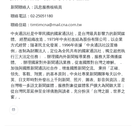
新聞聯絡人：訊息服務核稿員
聯絡電話：02-25051180
聯絡信箱：
timtimcna@mail.cna.com.tw
中央通訊社是中華民國的國家通訊社，是台灣最具影響力的新聞媒
體。 經歷組織改造，1973年中央社改組為股份有限公司，以企業
方式經營；隨著民主化發展，1996年依據「中央通訊社設置條
例」改制為財團法人，定位為全民共有的國家通訊社，獨立超然執
行三大法定任務： ．辦理國內外新聞報導業務，服務大眾傳播媒
體。 ．辦理國家對外新聞通訊業務，促進國際對台灣之瞭解。 ．
加強與國際新聞通訊社合作，增進國際新聞交流。 秉持「正確、
領先、客觀、翔實」的基本原則，中央社專業新聞團隊每天以中、
英、日文即時對外發出上千則新聞、照片、圖表、影音與資訊，是
台灣唯一多語文新聞媒體，服務對象從媒體客戶擴大為閱聽大眾；
從台灣民眾延伸至全球僑胞與讀者，充分扮演「台灣之眼，世界之
窗」。