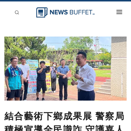
回到首頁
新聞稿分類
登入
刊登
結合藝術下鄉成果展 警察局
積極宣導全民識詐 守護嘉人