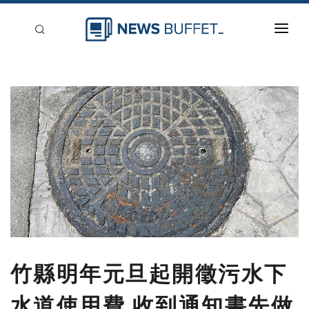
回到首頁
新聞稿分類
登入
刊登
竹縣明年元旦起開徵污水下
水道使用費 收到通知書先做