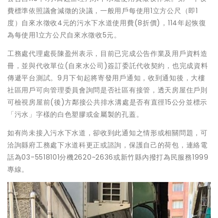
費標準依照議會減徵的決議，一般用戶每使用1立方公尺（即1
度）自來水徵收4元的污水下水道使用費(8折價)，114年起恢復
為每使用1立方公尺自來水徵收5元。
工務處代理處長陳盈州表示，目前已完成公告作業及用戶資料造
冊，並與代收單位(自來水公司)簽訂委託代收契約，也完成資料
傳遞平台測試。9月下旬起將寄發用戶通知，收到通知後，大樓
社區用戶可向管理委員會詢問是否社區有接管，透天房屋住戶則
可檢視房屋前(後)方鄰接公共排水溝處是否有直徑15公分並標示
「污水」字樣的白色塑膠或金屬製的孔蓋。
如有尚未接入污水下水道，卻收到此通知之情形或相關問題，可
洽詢縣府工務處下水道科更正或諮詢，保護自己的荷包，連絡電
話為03-5518101分機2620~2636或新竹縣內撥打為民服務1999
專線。