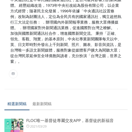
體。 經歷組織改造，1973年中央社改組為股份有限公司，以企業
方式經營；隨著民主化發展，1996年依據「中央通訊社設置條
例」改制為財團法人，定位為全民共有的國家通訊社，獨立超然執
行三大法定任務： ．辦理國內外新聞報導業務，服務大眾傳播媒
體。 ．辦理國家對外新聞通訊業務，促進國際對台灣之瞭解。 ．
加強與國際新聞通訊社合作，增進國際新聞交流。 秉持「正確、
領先、客觀、翔實」的基本原則，中央社專業新聞團隊每天以中、
英、日文即時對外發出上千則新聞、照片、圖表、影音與資訊，是
台灣唯一多語文新聞媒體，服務對象從媒體客戶擴大為閱聽大眾；
從台灣民眾延伸至全球僑胞與讀者，充分扮演「台灣之眼，世界之
窗」。
精選新聞稿
最新新聞稿
FLOC唯一基督徒專屬交友APP，基督徒的新福音
2021/03/29