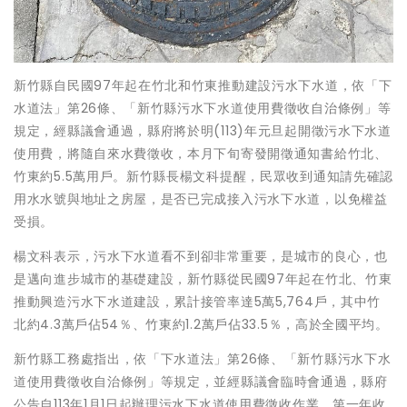
新竹縣自民國97年起在竹北和竹東推動建設污水下水道，依「下
水道法」第26條、「新竹縣污水下水道使用費徵收自治條例」等
規定，經縣議會通過，縣府將於明(113)年元旦起開徵污水下水道
使用費，將隨自來水費徵收，本月下旬寄發開徵通知書給竹北、
竹東約5.5萬用戶。新竹縣長楊文科提醒，民眾收到通知請先確認
用水水號與地址之房屋，是否已完成接入污水下水道，以免權益
受損。
楊文科表示，污水下水道看不到卻非常重要，是城市的良心，也
是邁向進步城市的基礎建設，新竹縣從民國97年起在竹北、竹東
推動興造污水下水道建設，累計接管率達5萬5,764戶，其中竹
北約4.3萬戶佔54％、竹東約1.2萬戶佔33.5％，高於全國平均。
新竹縣工務處指出，依「下水道法」第26條、「新竹縣污水下水
道使用費徵收自治條例」等規定，並經縣議會臨時會通過，縣府
公告自113年1月1日起辦理污水下水道使用費徵收作業。第一年收