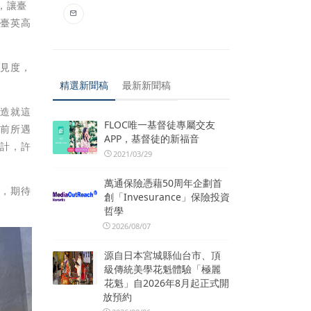
，讓臺
「臺英高
能見度，
精選新聞稿
最新新聞稿
能造就這
FLOC唯一基督徒專屬交友
先前所遇
APP，基督徒的新福音
設計，許
2021/03/29
萬通保險憑藉50周年企劃首
中，期待
創「Invesurance」保險投資
哲學
2026/08/07
源自日本宮城縣仙台市、頂
級傳統美學花魁體驗「極麗
花魁」自2026年8月起正式開
放預約