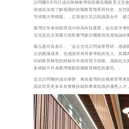
訪問團9月19日成功舉辦臺灣與英國高職教育交流
英彼此深度了解兩國的技職教育體系與特色，並挖
等技職大學聯盟」，定期進行互訪與議題合作，建
臺灣近年來的經濟成功與高科技產業，如先進半導
這也是此次英國方面對臺灣參訪團展現高度熱誠的
楊玉惠司長表示：「這次交流訪問成果豐碩，感謝
次的圓滿成果；也感謝所有與會學校的投入。英國
到的教育轉型的經驗非常值得我方借鑑。感謝此次
多經驗可作為臺灣推動技職教育轉型的參照。」
這次訪問團的成功舉辦，將為臺灣的技職教育帶來
因此培育更多具有實務技能和專業知識的優秀人才