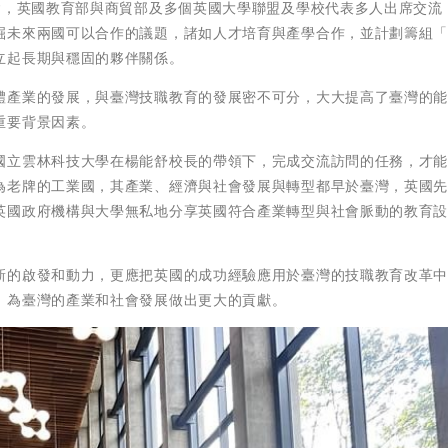
會，英國教育部與商貿部及多個英國大學聯盟及學校代表多人出席交流
掘未來兩國可以合作的議題，諸如人才培育與產學合作，並計劃籌組
立起長期與穩固的夥伴關係。
體產業的發展，與臺灣技職教育的發展密不可分，大大提高了臺灣的
重要背景因素。
國立雲林科技大學在楊能舒校長的帶領下，完成交流訪問的任務，才
為老牌的工業國，其產業、經濟與社會發展與轉型都早於臺灣，英國
英國政府機構與大學無私地分享英國符合產業轉型與社會脈動的教育
新的啟發和動力，更應把英國的成功經驗應用於臺灣的技職教育改革
，為臺灣的產業和社會發展做出更大的貢獻。